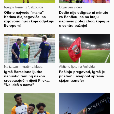
Njegov trener iz Salzburga
Objavljen video
Otkrio najveću "manu"
Dedić nije odigrao ni minute
Kerima Alajbegovića, pa
za Benficu, pa na kraju
izgovorio riječi koje odjekuju
napravio potez zbog kojeg je
Evropom!
u centru pažnje!
Na izlaznim vratima kluba
Aktivno ljeto na Anfieldu
Igrač Barcelone ljutito
Počinju pregovori, igrač je
napustio trening nakon
pristao: Liverpool sprema
srceparajućih riječi Flicka:
sjajan transfer
"Ne ideš s nama"