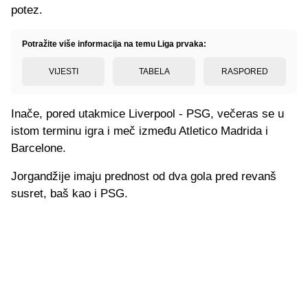
potez.
Potražite više informacija na temu Liga prvaka:
VIJESTI
TABELA
RASPORED
Inače, pored utakmice Liverpool - PSG, večeras se u
istom terminu igra i meč između Atletico Madrida i
Barcelone.
Jorgandžije imaju prednost od dva gola pred revanš
susret, baš kao i PSG.