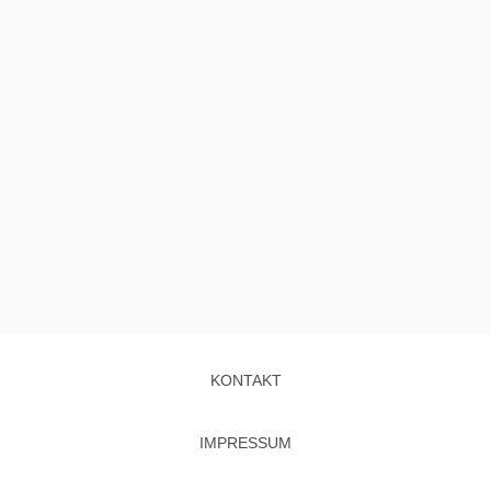
KONTAKT
IMPRESSUM