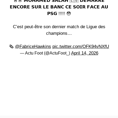
🚨🚨 𝗠𝗢𝗛𝗔𝗠𝗘𝗗 𝗦𝗔𝗟𝗔𝗛 🇪🇬 𝗗𝗘́𝗠𝗔𝗥𝗥𝗘
𝗘𝗡𝗖𝗢𝗥𝗘 𝗦𝗨𝗥 𝗟𝗘 𝗕𝗔𝗡𝗖 𝗖𝗘 𝗦𝗢𝗜𝗥 𝗙𝗔𝗖𝗘 𝗔𝗨
𝗣𝗦𝗚 !!!!! 😳
C’est peut-être son dernier match de Ligue des
champions…
🗞️
@FabriceHawkins
pic.twitter.com/OFK94vNXfU
April 14, 2026
— Actu Foot (@ActuFoot_)