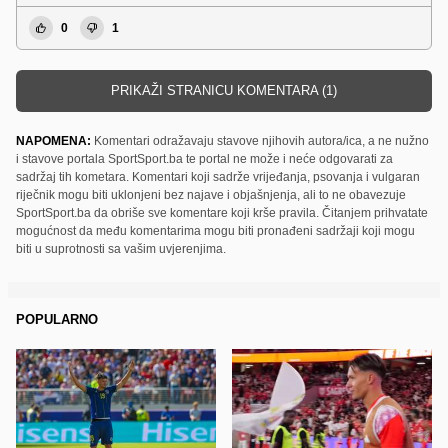
0
1
PRIKAŽI STRANICU KOMENTARA (1)
NAPOMENA:
Komentari odražavaju stavove njihovih autora/ica, a ne nužno
i stavove portala SportSport.ba te portal ne može i neće odgovarati za
sadržaj tih kometara. Komentari koji sadrže vrijeđanja, psovanja i vulgaran
riječnik mogu biti uklonjeni bez najave i objašnjenja, ali to ne obavezuje
SportSport.ba da obriše sve komentare koji krše pravila. Čitanjem prihvatate
mogućnost da među komentarima mogu biti pronađeni sadržaji koji mogu
biti u suprotnosti sa vašim uvjerenjima.
POPULARNO