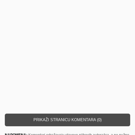
PRIKAŽI STRANICU KOMENTARA (0)
NAPOMENA:
Komentari odražavaju stavove njihovih autora/ica, a ne nužno