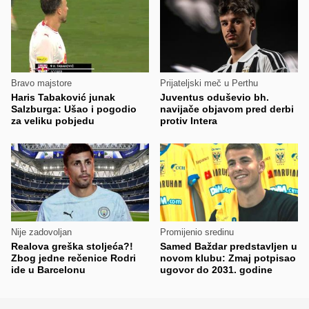
Bravo majstore
Prijateljski meč u Perthu
Haris Tabaković junak
Juventus oduševio bh.
Salzburga: Ušao i pogodio
navijače objavom pred derbi
za veliku pobjedu
protiv Intera
Nije zadovoljan
Promijenio sredinu
Realova greška stoljeća?!
Samed Baždar predstavljen u
Zbog jedne rečenice Rodri
novom klubu: Zmaj potpisao
ide u Barcelonu
ugovor do 2031. godine