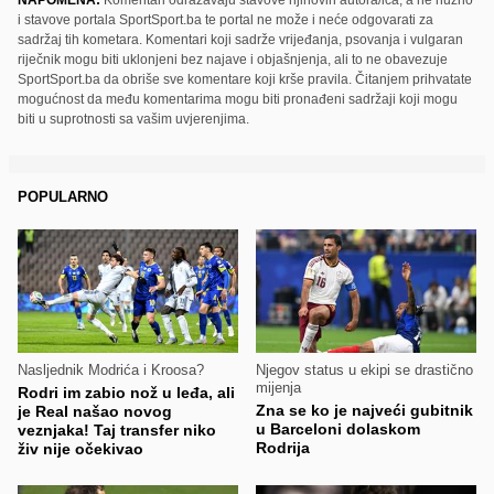
i stavove portala SportSport.ba te portal ne može i neće odgovarati za
sadržaj tih kometara. Komentari koji sadrže vrijeđanja, psovanja i vulgaran
riječnik mogu biti uklonjeni bez najave i objašnjenja, ali to ne obavezuje
SportSport.ba da obriše sve komentare koji krše pravila. Čitanjem prihvatate
mogućnost da među komentarima mogu biti pronađeni sadržaji koji mogu
biti u suprotnosti sa vašim uvjerenjima.
POPULARNO
Nasljednik Modrića i Kroosa?
Njegov status u ekipi se drastično
mijenja
Rodri im zabio nož u leđa, ali
Zna se ko je najveći gubitnik
je Real našao novog
u Barceloni dolaskom
veznjaka! Taj transfer niko
Rodrija
živ nije očekivao