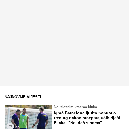
NAJNOVIJE VIJESTI
Na izlaznim vratima kluba
Igrač Barcelone ljutito napustio
trening nakon srceparajućih riječi
Flicka: "Ne ideš s nama"