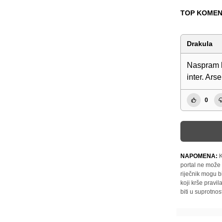
TOP KOMEN
Drakula
Naspram k
inter. Arse
0
NAPOMENA:
K
portal ne može 
riječnik mogu b
koji krše pravi
biti u suprotnos