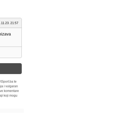
.11.23. 21:57
nizava
tSport.ba te
ja i vulgaran
 sve komentare
ji koji mogu