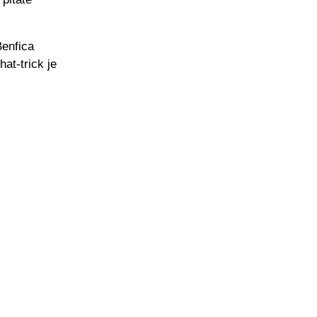
Benfica
at-trick je