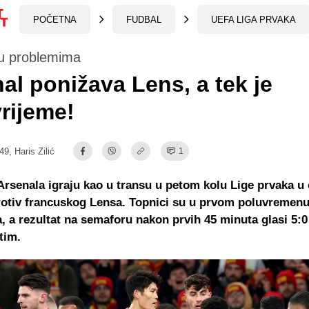
POČETNA
FUDBAL
UEFA LIGA PRVAKA
e u problemima
al ponižava Lens, a tek je
rijeme!
:49,
Haris Zilić
1
Arsenala igraju kao u transu u petom kolu Lige prvaka u 
otiv francuskog Lensa. Topnici su u prvom poluvremenu 
a, a rezultat na semaforu nakon prvih 45 minuta glasi 5:0
tim.