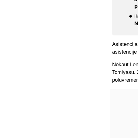
p
H
N
Asistencija
asistencije
Nokaut Lens
Tomiyasu. 
poluvreme