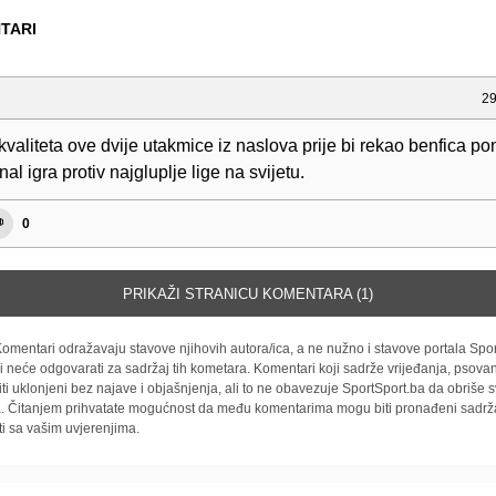
TARI
29
valiteta ove dvije utakmice iz naslova prije bi rekao benfica po
nal igra protiv najgluplje lige na svijetu.
0
PRIKAŽI STRANICU KOMENTARA (1)
omentari odražavaju stavove njihovih autora/ica, a ne nužno i stavove portala Spor
i neće odgovarati za sadržaj tih kometara. Komentari koji sadrže vrijeđanja, psovan
iti uklonjeni bez najave i objašnjenja, ali to ne obavezuje SportSport.ba da obriše
la. Čitanjem prihvatate mogućnost da među komentarima mogu biti pronađeni sadrža
ti sa vašim uvjerenjima.