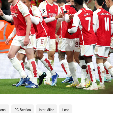
A
enal
FC Benfica
Inter Milan
Lens