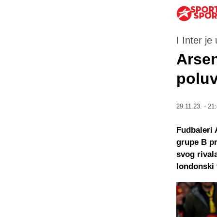
I Inter j
Arsen
poluv
29.11.23. - 21
Fudbaleri 
grupe B pr
svog rival
londonski 