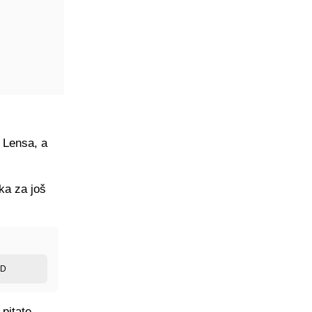
 Lensa, a
ika za još
ED
pitate