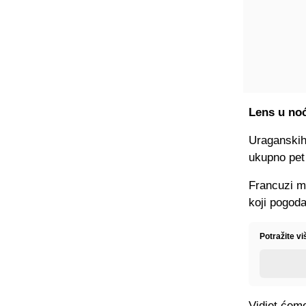
Lens u no
Uraganskih 
ukupno pet
Francuzi mo
koji pogoda
Potražite v
Vidjet ćem