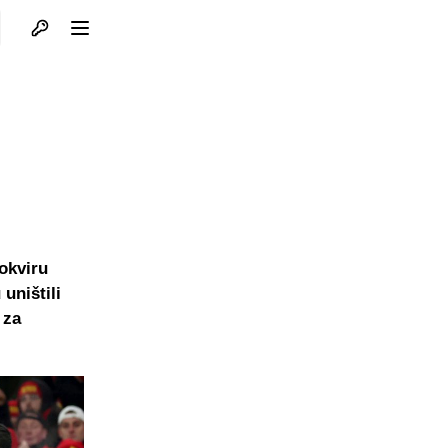
Otvori profil
Otvori meni
okviru
uništili
 za