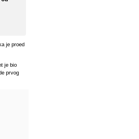
ka je proed
t je bio
de prvog