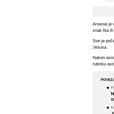
Arsenal je 
znali šta i
Sve je poče
Jesusa.
Nakon asist
rubriku asi
POVEZ
P
N
o
K
J