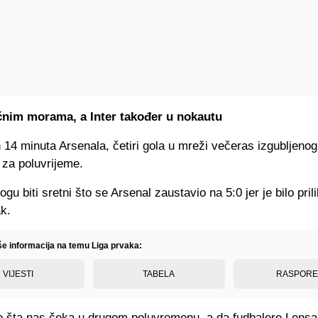
ćnim morama, a Inter također u nokautu
14 minuta Arsenala, četiri gola u mreži večeras izgubljenog
 za poluvrijeme.
gu biti sretni što se Arsenal zaustavio na 5:0 jer je bilo pril
k.
iše informacija na temu Liga prvaka:
VIJESTI
TABELA
RASPOR
o šta nas čeka u drugom poluvremenu, a da fudbalere Lensa 