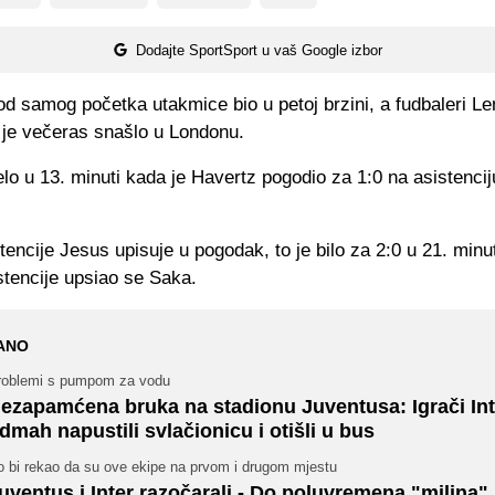
Dodajte SportSport u vaš Google izbor
od samog početka utakmice bio u petoj brzini, a fudbaleri L
h je večeras snašlo u Londonu.
lo u 13. minuti kada je Havertz pogodio za 1:0 na asistencij
encije Jesus upisuje u pogodak, to je bilo za 2:0 u 21. minut
stencije upsiao se Saka.
ANO
roblemi s pumpom za vodu
ezapamćena bruka na stadionu Juventusa: Igrači Int
dmah napustili svlačionicu i otišli u bus
o bi rekao da su ove ekipe na prvom i drugom mjestu
uventus i Inter razočarali - Do poluvremena "milina"