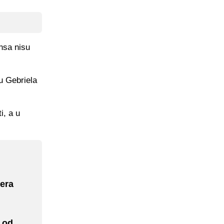
ensa nisu
u Gebriela
i, a u
era
, od