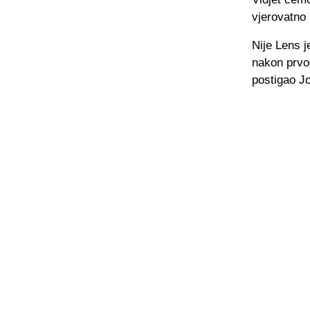
vjerovatno 
Nije Lens j
nakon prvog
postigao J