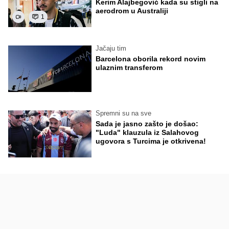
Kerim Alajbegović kada su stigli na
aerodrom u Australiji
1
Jačaju tim
Barcelona oborila rekord novim
ulaznim transferom
Spremni su na sve
Sada je jasno zašto je došao:
"Luda" klauzula iz Salahovog
ugovora s Turcima je otkrivena!