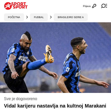
Prijava
Otvori profi
Ot
POČETNA
FUDBAL
BRASILEIRO SERIE A
Sve je dogovoreno
Vidal karijeru nastavlja na kultnoj Marakani