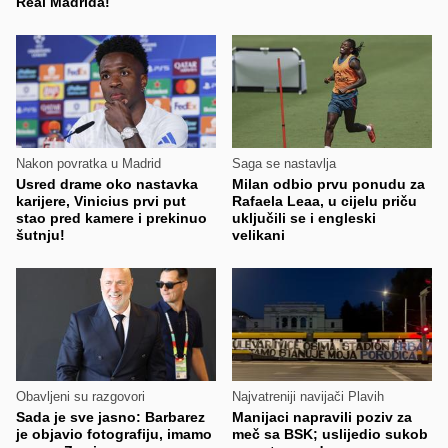
Real Madrida!
Nakon povratka u Madrid
Saga se nastavlja
Usred drame oko nastavka
Milan odbio prvu ponudu za
karijere, Vinicius prvi put
Rafaela Leaa, u cijelu priču
stao pred kamere i prekinuo
uključili se i engleski
šutnju!
velikani
Obavljeni su razgovori
Najvatreniji navijači Plavih
Sada je sve jasno: Barbarez
Manijaci napravili poziv za
je objavio fotografiju, imamo
meč sa BSK; uslijedio sukob