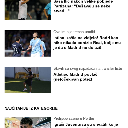
Saša Ilić nakon velike pobjede
Partizana: "Dešavaju se neke
stvari..."
Ovo im nije trebao uraditi
Istina izašla na vidjelo! Rodri kao
niko nikada ponizio Real, bolje mu
je da u Madrid ne dolazi!
Stavili su svog napadača na transfer listu
Atletico Madrid povlači
(ne)očekivan potez!
NAJČITANIJE IZ KATEGORIJE
Prelijepe scene u Perthu
Igrači Juventusa su shvatili ko je