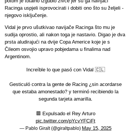
potom je totalno izgubio živce jer su ga navijači
Racinga uspjeli isprovocirati i dobiti ono što su željeli -
njegovo isključenje.
Vidal je prvo ušutkivao navijače Racinga što mu je
sudija oprostio, ali nakon toga je nastavio. Digao je dva
prsta aludirajući na dvije Copa Americe koje je s
Čileom osvojio upravo pobjedama u finalima nad
Argentinom.
Increíble lo que pasó con Vidal 🇨🇱
Gesticuló contra la gente de Racing ¿sin acordarse
que estaba amonestado? y terminó recibiendo la
segunda tarjeta amarilla.
🟥 Expulsado el Rey Arturo
pic.twitter.com/pYcvYFCiFt
May 15, 2025
— Pablo Giralt (@giraltpablo)