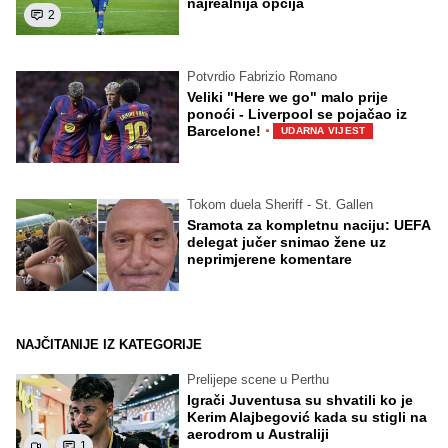
najrealnija opcija
2
Potvrdio Fabrizio Romano
Veliki "Here we go" malo prije
ponoći - Liverpool se pojačao iz
·
Barcelone!
UDARNA VIJEST
Tokom duela Sheriff - St. Gallen
Sramota za kompletnu naciju: UEFA
delegat jučer snimao žene uz
neprimjerene komentare
NAJČITANIJE IZ KATEGORIJE
Prelijepe scene u Perthu
Igrači Juventusa su shvatili ko je
Kerim Alajbegović kada su stigli na
aerodrom u Australiji
1