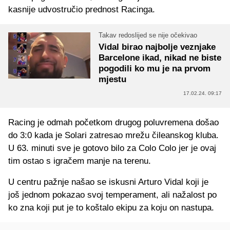
kasnije udvostručio prednost Racinga.
Takav redoslijed se nije očekivao
Vidal birao najbolje veznjake
Barcelone ikad, nikad ne biste
pogodili ko mu je na prvom
mjestu
17.02.24. 09:17
Racing je odmah početkom drugog poluvremena došao
do 3:0 kada je Solari zatresao mrežu čileanskog kluba.
U 63. minuti sve je gotovo bilo za Colo Colo jer je ovaj
tim ostao s igračem manje na terenu.
U centru pažnje našao se iskusni Arturo Vidal koji je
još jednom pokazao svoj temperament, ali nažalost po
ko zna koji put je to koštalo ekipu za koju on nastupa.