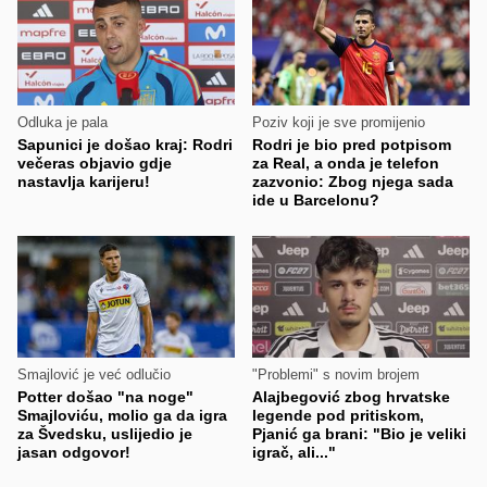
Odluka je pala
Poziv koji je sve promijenio
Sapunici je došao kraj: Rodri
Rodri je bio pred potpisom
večeras objavio gdje
za Real, a onda je telefon
nastavlja karijeru!
zazvonio: Zbog njega sada
ide u Barcelonu?
Smajlović je već odlučio
"Problemi" s novim brojem
Potter došao "na noge"
Alajbegović zbog hrvatske
Smajloviću, molio ga da igra
legende pod pritiskom,
za Švedsku, uslijedio je
Pjanić ga brani: "Bio je veliki
jasan odgovor!
igrač, ali..."