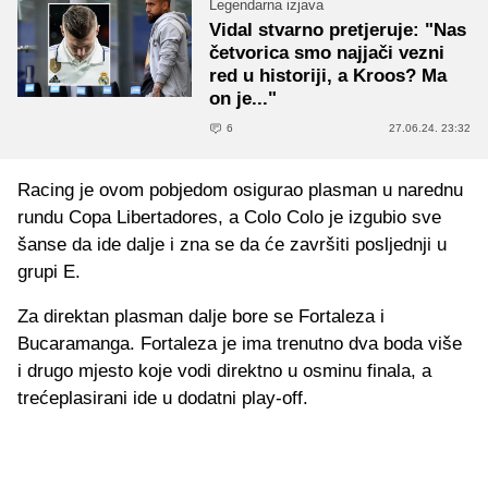
Legendarna izjava
Vidal stvarno pretjeruje: "Nas
četvorica smo najjači vezni
red u historiji, a Kroos? Ma
on je..."
6
27.06.24. 23:32
Racing je ovom pobjedom osigurao plasman u narednu
rundu Copa Libertadores, a Colo Colo je izgubio sve
šanse da ide dalje i zna se da će završiti posljednji u
grupi E.
Za direktan plasman dalje bore se Fortaleza i
Bucaramanga. Fortaleza je ima trenutno dva boda više
i drugo mjesto koje vodi direktno u osminu finala, a
trećeplasirani ide u dodatni play-off.