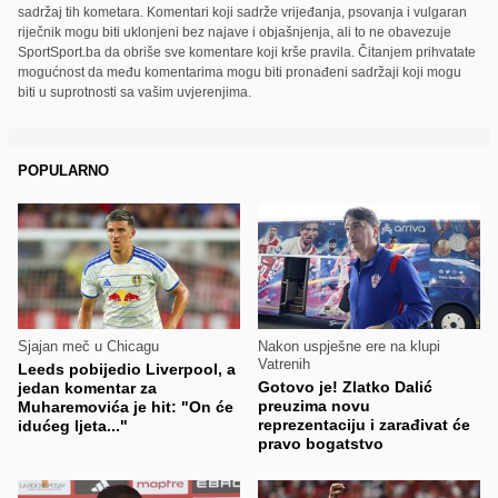
sadržaj tih kometara. Komentari koji sadrže vrijeđanja, psovanja i vulgaran
riječnik mogu biti uklonjeni bez najave i objašnjenja, ali to ne obavezuje
SportSport.ba da obriše sve komentare koji krše pravila. Čitanjem prihvatate
mogućnost da među komentarima mogu biti pronađeni sadržaji koji mogu
biti u suprotnosti sa vašim uvjerenjima.
POPULARNO
Sjajan meč u Chicagu
Nakon uspješne ere na klupi
Vatrenih
Leeds pobijedio Liverpool, a
Gotovo je! Zlatko Dalić
jedan komentar za
preuzima novu
Muharemovića je hit: "On će
reprezentaciju i zarađivat će
idućeg ljeta..."
pravo bogatstvo