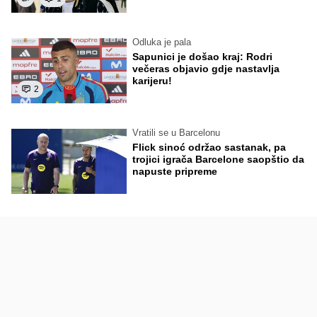
Odluka je pala
Sapunici je došao kraj: Rodri
večeras objavio gdje nastavlja
karijeru!
2
Vratili se u Barcelonu
Flick sinoć održao sastanak, pa
trojici igrača Barcelone saopštio da
napuste pripreme