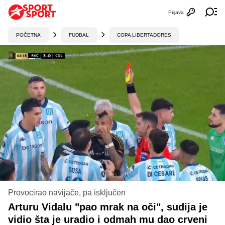
Prijava
Otvori profi
Ot
POČETNA
FUDBAL
COPA LIBERTADORES
Provocirao navijače, pa isključen
Arturu Vidalu "pao mrak na oči", sudija je
vidio šta je uradio i odmah mu dao crveni