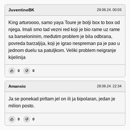
JuventinoBK
29.06.24. 00:03
King arturoooo, samo yaya Toure je bolji box to box od
njega. Imali smo tad vezni red koji je bio rame uz rame
sa barseloninim, međutim problem je bila odbrana,
povreda barzaljija, koji je igrao nespreman pa je pao u
jednom duelu sa patuljkom. Veliki problem neigranje
kijelinija
0
0
Amansio
28.06.24. 22:34
Ja se ponekad pirltam jel on ili ja bipolaran, jedan je
milion posto.
0
0