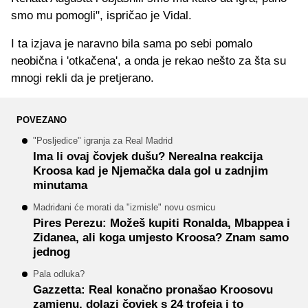
smo mu pomogli", ispričao je Vidal.
I ta izjava je naravno bila sama po sebi pomalo
neobična i 'otkačena', a onda je rekao nešto za šta su
mnogi rekli da je pretjerano.
POVEZANO
"Posljedice" igranja za Real Madrid
Ima li ovaj čovjek dušu? Nerealna reakcija
Kroosa kad je Njemačka dala gol u zadnjim
minutama
Madriđani će morati da "izmisle" novu osmicu
Pires Perezu: Možeš kupiti Ronalda, Mbappea i
Zidanea, ali koga umjesto Kroosa? Znam samo
jednog
Pala odluka?
Gazzetta: Real konačno pronašao Kroosovu
zamjenu, dolazi čovjek s 24 trofeja i to