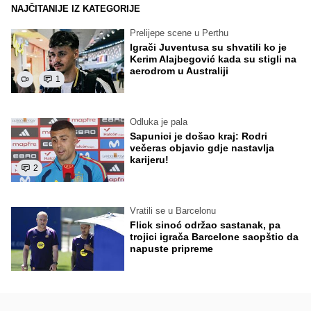
NAJČITANIJE IZ KATEGORIJE
Prelijepe scene u Perthu
Igrači Juventusa su shvatili ko je
Kerim Alajbegović kada su stigli na
aerodrom u Australiji
1
Odluka je pala
Sapunici je došao kraj: Rodri
večeras objavio gdje nastavlja
karijeru!
2
Vratili se u Barcelonu
Flick sinoć održao sastanak, pa
trojici igrača Barcelone saopštio da
napuste pripreme