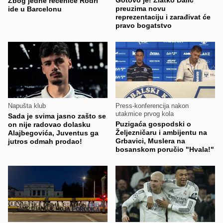
Gotovo je! Zlatko Dalić
Zbog jedne rečenice Rodri
preuzima novu
ide u Barcelonu
reprezentaciju i zarađivat će
pravo bogatstvo
Napušta klub
Press-konferencija nakon
utakmice prvog kola
Sada je svima jasno zašto se
Puzigaća gospodski o
on nije radovao dolasku
Željezničaru i ambijentu na
Alajbegovića, Juventus ga
Grbavici, Muslera na
jutros odmah prodao!
bosanskom poručio "Hvala!"