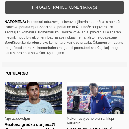
PRIKAŽI STRANICU KOMENTARA (6)
NAPOMENA:
Komentari odražavaju stavove njihovih autora/ica, a ne nužno
i stavove portala SportSport.ba te portal ne može i neće odgovarati za
sadržaj tih kometara. Komentari koji sadrže vrijeđanja, psovanja i vulgaran
riječnik mogu biti uklonjeni bez najave i objašnjenja, ali to ne obavezuje
SportSport.ba da obriše sve komentare koji krše pravila. Čitanjem prihvatate
mogućnost da među komentarima mogu biti pronađeni sadržaji koji mogu
biti u suprotnosti sa vašim uvjerenjima.
POPULARNO
Nije zadovoljan
Nakon uspješne ere na klupi
Vatrenih
Realova greška stoljeća?!