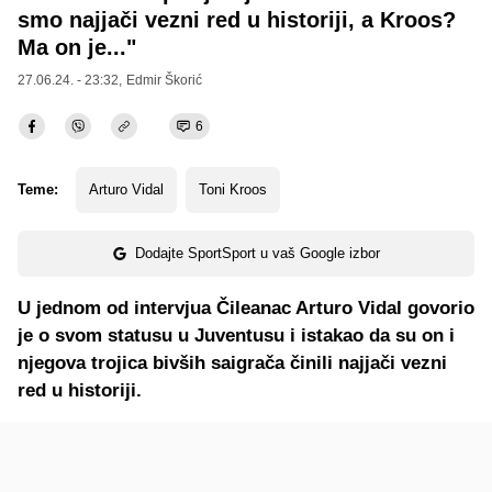
smo najjači vezni red u historiji, a Kroos?
Ma on je..."
27.06.24. - 23:32,
Edmir Škorić
6
Teme:
Arturo Vidal
Toni Kroos
Dodajte SportSport u vaš Google izbor
U jednom od intervjua Čileanac Arturo Vidal govorio
je o svom statusu u Juventusu i istakao da su on i
njegova trojica bivših saigrača činili najjači vezni
red u historiji.