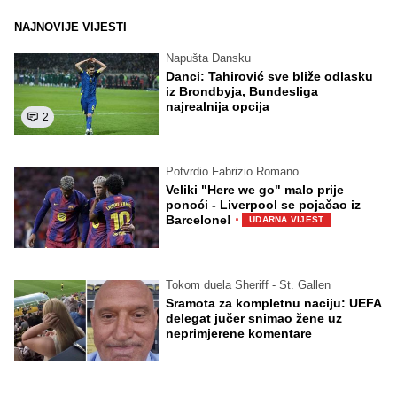
NAJNOVIJE VIJESTI
Napušta Dansku
Danci: Tahirović sve bliže odlasku
iz Brondbyja, Bundesliga
najrealnija opcija
2
Potvrdio Fabrizio Romano
Veliki "Here we go" malo prije
ponoći - Liverpool se pojačao iz
·
Barcelone!
UDARNA VIJEST
Tokom duela Sheriff - St. Gallen
Sramota za kompletnu naciju: UEFA
delegat jučer snimao žene uz
neprimjerene komentare