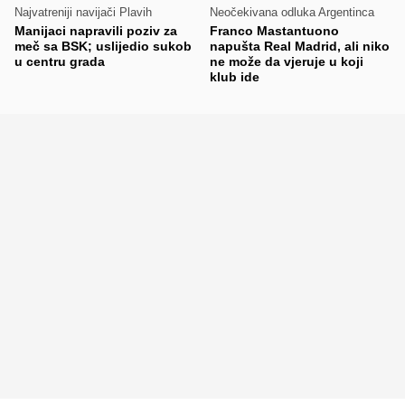
Najvatreniji navijači Plavih
Neočekivana odluka Argentinca
Manijaci napravili poziv za
Franco Mastantuono
meč sa BSK; uslijedio sukob
napušta Real Madrid, ali niko
u centru grada
ne može da vjeruje u koji
klub ide