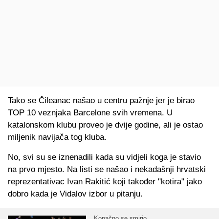
Tako se Čileanac našao u centru pažnje jer je birao
TOP 10 veznjaka Barcelone svih vremena. U
katalonskom klubu proveo je dvije godine, ali je ostao
miljenik navijača tog kluba.
No, svi su se iznenadili kada su vidjeli koga je stavio
na prvo mjesto. Na listi se našao i nekadašnji hrvatski
reprezentativac Ivan Rakitić koji također "kotira" jako
dobro kada je Vidalov izbor u pitanju.
Konačno se smirio