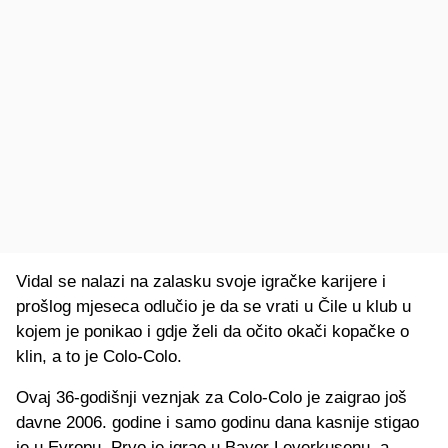
Vidal se nalazi na zalasku svoje igračke karijere i
prošlog mjeseca odlučio je da se vrati u Čile u klub u
kojem je ponikao i gdje želi da očito okači kopačke o
klin, a to je Colo-Colo.
Ovaj 36-godišnji veznjak za Colo-Colo je zaigrao još
davne 2006. godine i samo godinu dana kasnije stigao
je u Evropu. Prvo je igrao u Bayer Leverkusenu, a