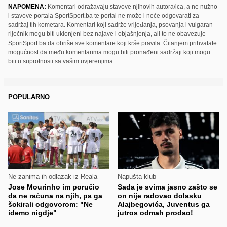
NAPOMENA:
Komentari odražavaju stavove njihovih autora/ica, a ne nužno
i stavove portala SportSport.ba te portal ne može i neće odgovarati za
sadržaj tih kometara. Komentari koji sadrže vrijeđanja, psovanja i vulgaran
riječnik mogu biti uklonjeni bez najave i objašnjenja, ali to ne obavezuje
SportSport.ba da obriše sve komentare koji krše pravila. Čitanjem prihvatate
mogućnost da među komentarima mogu biti pronađeni sadržaji koji mogu
biti u suprotnosti sa vašim uvjerenjima.
POPULARNO
Ne zanima ih odlazak iz Reala
Napušta klub
Jose Mourinho im poručio
Sada je svima jasno zašto se
da ne računa na njih, pa ga
on nije radovao dolasku
šokirali odgovorom: "Ne
Alajbegovića, Juventus ga
idemo nigdje"
jutros odmah prodao!