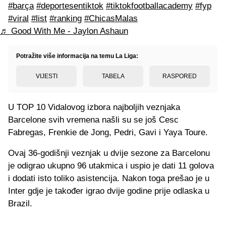
#barça
#deportesentiktok
#tiktokfootballacademy
#fyp
#viral
#list
#ranking
#ChicasMalas
♬ Good With Me - Jaylon Ashaun
Potražite više informacija na temu La Liga:
VIJESTI
TABELA
RASPORED
U TOP 10 Vidalovog izbora najboljih veznjaka
Barcelone svih vremena našli su se još Cesc
Fabregas, Frenkie de Jong, Pedri, Gavi i Yaya Toure.
Ovaj 36-godišnji veznjak u dvije sezone za Barcelonu
je odigrao ukupno 96 utakmica i uspio je dati 11 golova
i dodati isto toliko asistencija. Nakon toga prešao je u
Inter gdje je također igrao dvije godine prije odlaska u
Brazil.