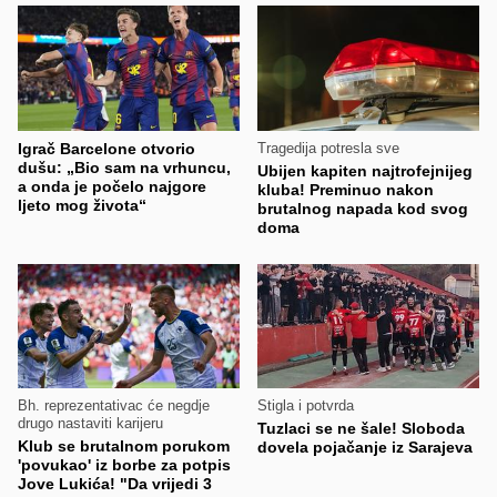
Igrač Barcelone otvorio
Tragedija potresla sve
dušu: „Bio sam na vrhuncu,
Ubijen kapiten najtrofejnijeg
a onda je počelo najgore
kluba! Preminuo nakon
ljeto mog života“
brutalnog napada kod svog
doma
Bh. reprezentativac će negdje
Stigla i potvrda
drugo nastaviti karijeru
Tuzlaci se ne šale! Sloboda
Klub se brutalnom porukom
dovela pojačanje iz Sarajeva
'povukao' iz borbe za potpis
Jove Lukića! "Da vrijedi 3