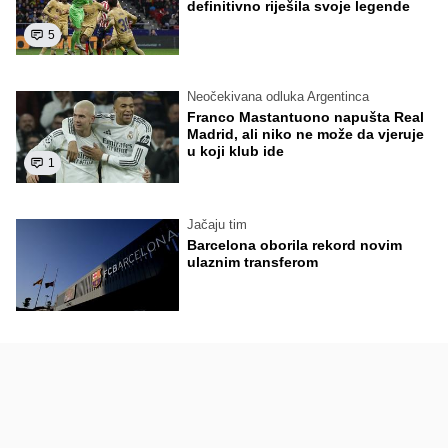
definitivno riješila svoje legende
5
Neočekivana odluka Argentinca
Franco Mastantuono napušta Real
Madrid, ali niko ne može da vjeruje
u koji klub ide
1
Jačaju tim
Barcelona oborila rekord novim
ulaznim transferom