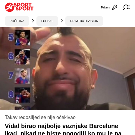
Prijava
Otvori profi
Ot
POČETNA
FUDBAL
PRIMERA DIVISION
Takav redoslijed se nije očekivao
Vidal birao najbolje veznjake Barcelone
ikad, nikad ne biste pogodili ko mu je na