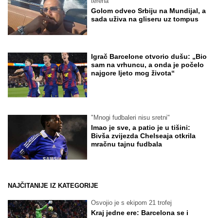
terena
Golom odveo Srbiju na Mundijal, a
sada uživa na gliseru uz tompus
Igrač Barcelone otvorio dušu: „Bio
sam na vrhuncu, a onda je počelo
najgore ljeto mog života“
"Mnogi fudbaleri nisu sretni"
Imao je sve, a patio je u tišini:
Bivša zvijezda Chelseaja otkrila
mračnu tajnu fudbala
NAJČITANIJE IZ KATEGORIJE
Osvojio je s ekipom 21 trofej
Kraj jedne ere: Barcelona se i