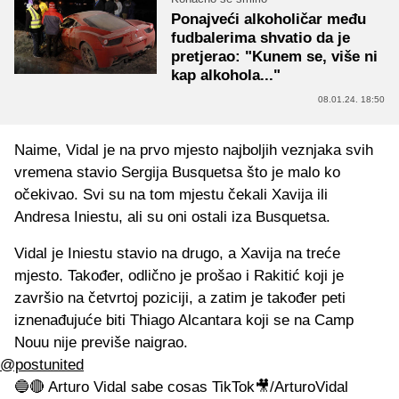
Ponajveći alkoholičar među
fudbalerima shvatio da je
pretjerao: "Kunem se, više ni
kap alkohola..."
08.01.24. 18:50
Naime, Vidal je na prvo mjesto najboljih veznjaka svih
vremena stavio Sergija Busquetsa što je malo ko
očekivao. Svi su na tom mjestu čekali Xavija ili
Andresa Iniestu, ali su oni ostali iza Busquetsa.
Vidal je Iniestu stavio na drugo, a Xavija na treće
mjesto. Također, odlično je prošao i Rakitić koji je
završio na četvrtoj poziciji, a zatim je također peti
iznenađujuće biti Thiago Alcantara koji se na Camp
Nouu nije previše naigrao.
@postunited
🔵🔴 Arturo Vidal sabe cosas TikTok🎥/ArturoVidal