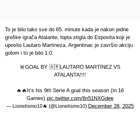
To je bilo tako sve do 65. minute kada je nakon jedne
greške igrača Atalante, lopta stigla do Esposita koji je
uposlio Lautaro Martineza. Argentinac je završio akciju
golom i to je bilo 1:0.
🚨GOAL BY 🇦🇷LAUTARO MARTÍNEZ VS
ATALANTA!!!!
🔥🔥It’s his 9th Serie A goal this season (in 16
Games)
pic.twitter.com/6n51NXGdee
December 28, 2025
— Lionelismo10🐐 (@Lionelismo10)