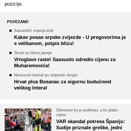
pozicije.
POVEZANO
Samardžić mijenja klub
Kakav posao srpske zvijezde - U pregovorima je
s velikanom, potpis blizu!
Stvari su dosta jasnije
Vrtoglavo raste! Sassuolo odredio cijenu za
Muharemovića!
Nerazzurri krenuli po stoperski dvojac
Hrvat plus Bosanac za sigurnu budućnost
velikog Intera!
Otkriveno ko je profitirao, a ko platio
cijenu
VAR skandal potresa Španiju:
Sudije priznale greške, jedni