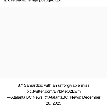
iz ove situacije nije postigao gol.
87' Samardzic with an unforgivable miss
pic.twitter.com/BYbMeQ2Ewm
December
— Atalanta BC News (@AtalantaBC_News)
28, 2025