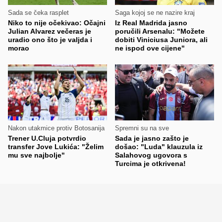
Sada se čeka rasplet
Saga kojoj se ne nazire kraj
Niko to nije očekivao: Očajni
Iz Real Madrida jasno
Julian Alvarez večeras je
poručili Arsenalu: "Možete
uradio ono što je valjda i
dobiti Viniciusa Juniora, ali
morao
ne ispod ove cijene"
Nakon utakmice protiv Botosanija
Spremni su na sve
Trener U.Cluja potvrdio
Sada je jasno zašto je
transfer Jove Lukića: "Želim
došao: "Luda" klauzula iz
mu sve najbolje"
Salahovog ugovora s
Turcima je otkrivena!