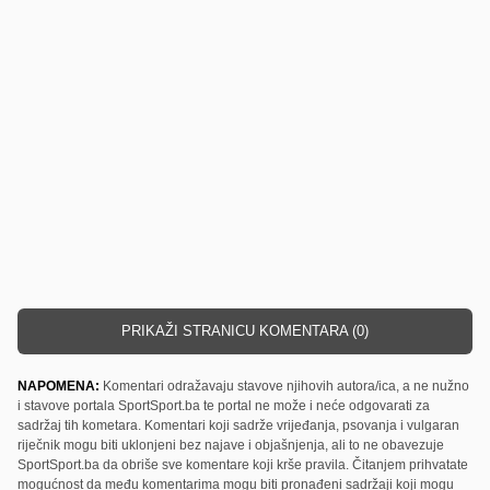
PRIKAŽI STRANICU KOMENTARA (0)
NAPOMENA:
Komentari odražavaju stavove njihovih autora/ica, a ne nužno
i stavove portala SportSport.ba te portal ne može i neće odgovarati za
sadržaj tih kometara. Komentari koji sadrže vrijeđanja, psovanja i vulgaran
riječnik mogu biti uklonjeni bez najave i objašnjenja, ali to ne obavezuje
SportSport.ba da obriše sve komentare koji krše pravila. Čitanjem prihvatate
mogućnost da među komentarima mogu biti pronađeni sadržaji koji mogu