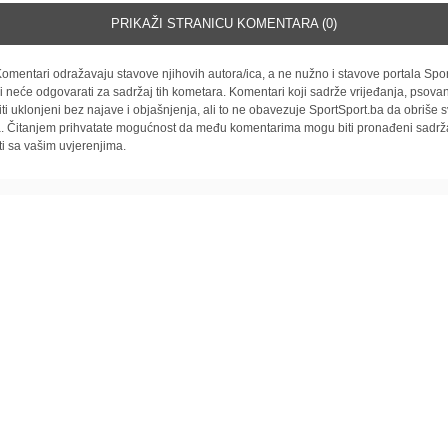
PRIKAŽI STRANICU KOMENTARA (0)
omentari odražavaju stavove njihovih autora/ica, a ne nužno i stavove portala Spor
i neće odgovarati za sadržaj tih kometara. Komentari koji sadrže vrijeđanja, psovan
iti uklonjeni bez najave i objašnjenja, ali to ne obavezuje SportSport.ba da obriše
la. Čitanjem prihvatate mogućnost da među komentarima mogu biti pronađeni sadrža
ti sa vašim uvjerenjima.