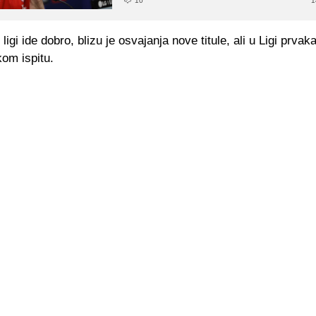
10
1
ligi ide dobro, blizu je osvajanja nove titule, ali u Ligi prvak
om ispitu.