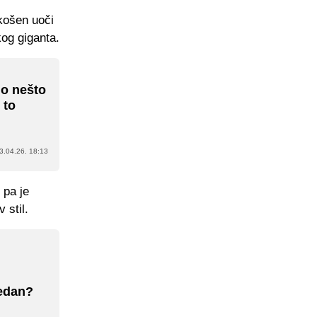
košen uoči
kog giganta.
io nešto
 to
3.04.26. 18:13
 pa je
 stil.
jedan?