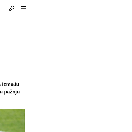
Otvori profil
Otvori meni
a između
ku pažnju