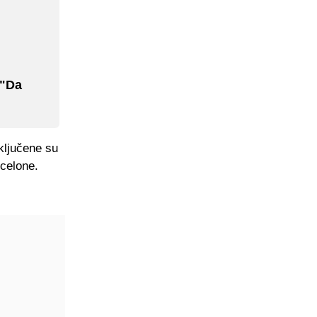
 "Da
ključene su
rcelone.