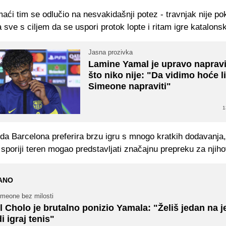
ći tim se odlučio na nesvakidašnji potez - travnjak nije po
 sve s ciljem da se uspori protok lopte i ritam igre katalons
Jasna prozivka
Lamine Yamal je upravo naprav
što niko nije: "Da vidimo hoće li
Simeone napraviti"
1
da Barcelona preferira brzu igru s mnogo kratkih dodavanja,
 sporiji teren mogao predstavljati značajnu prepreku za njihov
ANO
imeone bez milosti
l Cholo je brutalno ponizio Yamala: "Želiš jedan na 
di igraj tenis"