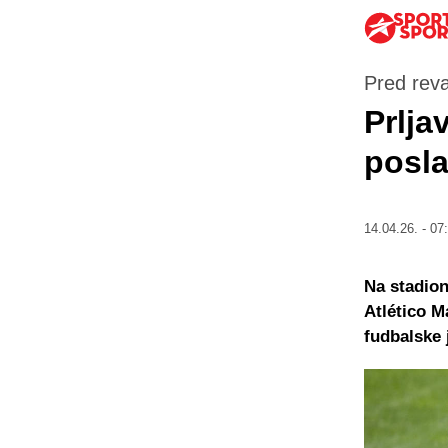
Pred rev
Prlja
posla
14.04.26. - 07
Na stadio
Atlético M
fudbalske 