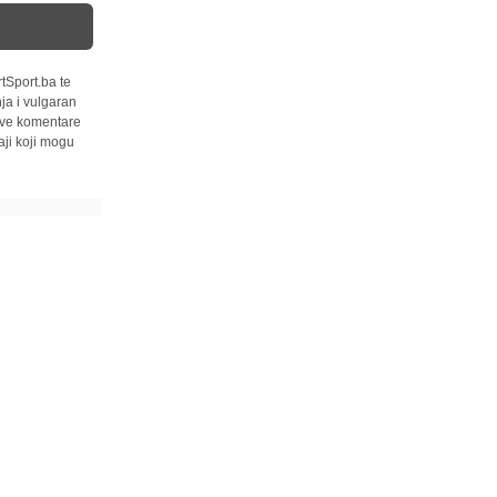
tSport.ba te
ja i vulgaran
 sve komentare
ji koji mogu