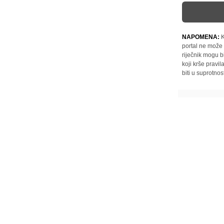
NAPOMENA:
K
portal ne može 
riječnik mogu b
koji krše pravi
biti u suprotnos