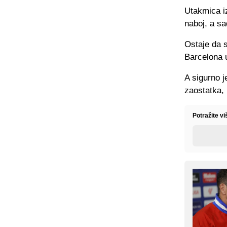
Utakmica i
naboj, a sa
Ostaje da s
Barcelona u
A sigurno j
zaostatka, 
Potražite v