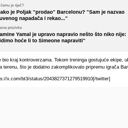
čemu je riječ?
ako je Poljak "prodao" Barcelonu? "Sam je nazvao
uvenog napadača i rekao..."
asna prozivka
amine Yamal je upravo napravio nešto što niko nije:
idimo hoće li to Simeone napraviti"
je bio kraj kontroverzama. Tokom treninga gostujuće ekipe, u
a terenu, što je dodatno zakomplikovalo pripremu igrača Ba
tps://x.com/bt3/status/2043827371279519910[/twitter]