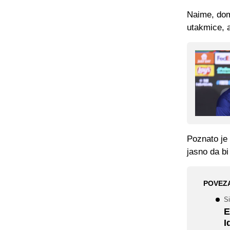
Naime, doma
utakmice, a
Poznato je 
jasno da bi
POVEZ
S
E
I