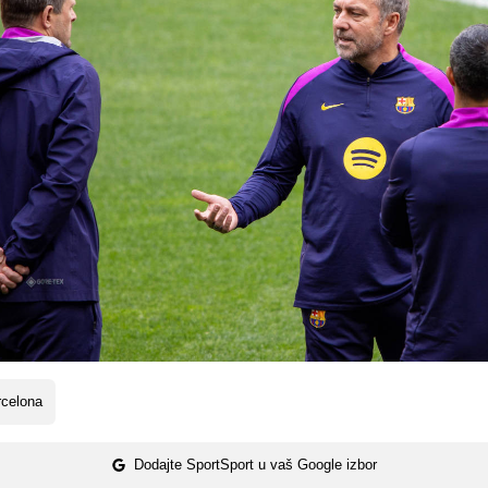
rcelona
Dodajte SportSport u vaš Google izbor