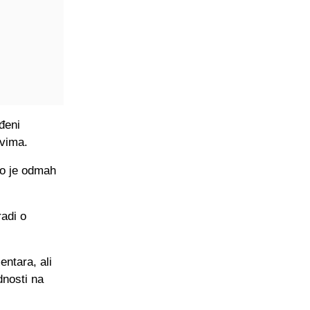
đeni
ovima.
no je odmah
radi o
ntara, ali
dnosti na