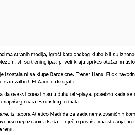
ima stranih medija, igrači katalonskog kluba bili su iznena
ezom, ali su trening ipak priveli kraju uprkos otežanim usl
je izostala ni sa klupe Barcelone. Trener Hansi Flick navod
 uložio žalbu UEFA-inom delegatu.
a da ovakvi potezi nisu u duhu fair-playa, posebno kada se 
 najvišeg nivoa evropskog fudbala.
ane, iz tabora Atletico Madrida za sada nema zvaničnih kome
ovi nisu nepoznanica kada je riječ o pokušajima sticanja pre
erenu.