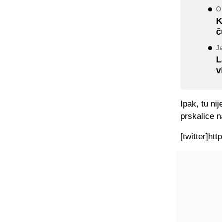
O 
K
č
J
L
v
Ipak, tu ni
prskalice n
[twitter]ht