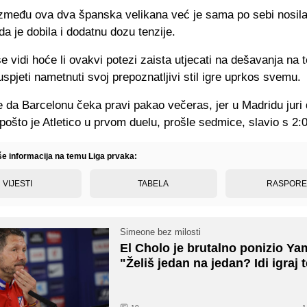
zmeđu ova dva španska velikana već je sama po sebi nosil
da je dobila i dodatnu dozu tenzije.
e vidi hoće li ovakvi potezi zaista utjecati na dešavanja na t
spjeti nametnuti svoj prepoznatljivi stil igre uprkos svemu.
e da Barcelonu čeka pravi pakao večeras, jer u Madridu juri
pošto je Atletico u prvom duelu, prošle sedmice, slavio s 2:0
iše informacija na temu Liga prvaka:
VIJESTI
TABELA
RASPOR
Simeone bez milosti
El Cholo je brutalno ponizio Ya
"Želiš jedan na jedan? Idi igraj 