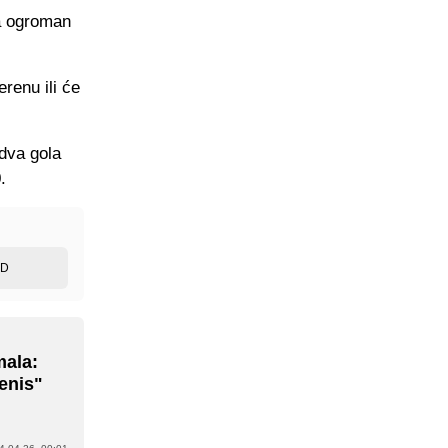
a ogroman
erenu ili će
 dva gola
.
ED
mala:
tenis"