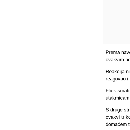
Prema navod
ovakvim pot
Reakcija ni
reagovao i
Flick smatr
utakmicama
S druge str
ovakvi trik
domaćem t