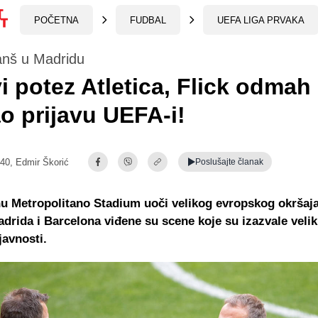
POČETNA
FUDBAL
UEFA LIGA PRVAKA
anš u Madridu
vi potez Atletica, Flick odmah
o prijavu UEFA-i!
:40,
Edmir Škorić
Poslušajte
članak
nu Metropolitano Stadium uoči velikog evropskog okršaj
adrida i Barcelona viđene su scene koje su izazvale veli
javnosti.