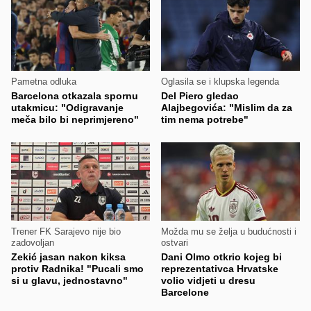
Pametna odluka
Oglasila se i klupska legenda
Barcelona otkazala spornu
Del Piero gledao
utakmicu: "Odigravanje
Alajbegovića: "Mislim da za
meča bilo bi neprimjereno"
tim nema potrebe"
Trener FK Sarajevo nije bio
Možda mu se želja u budućnosti i
zadovoljan
ostvari
Zekić jasan nakon kiksa
Dani Olmo otkrio kojeg bi
protiv Radnika! "Pucali smo
reprezentativca Hrvatske
si u glavu, jednostavno"
volio vidjeti u dresu
Barcelone