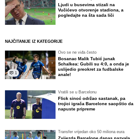
Ljudi u busevima stizali na
Vučićevo otvorenje stadiona, a
pogledajte na šta sada liči
NAJČITANIJE IZ KATEGORIJE
Ovo se ne viđa često
Bosanac Malik Tubić junak
Schalkea: Gubili su 4:0, a onda je
uslijedio preokret za fudbalske
1
anale!
Vratili se u Barcelonu
Flick sinoć održao sastanak, pa
trojici igrača Barcelone saopštio da
napuste pripreme
Transfer vrijedan oko 50 miliona eura
Zvijezda Barcelone danas nazvala