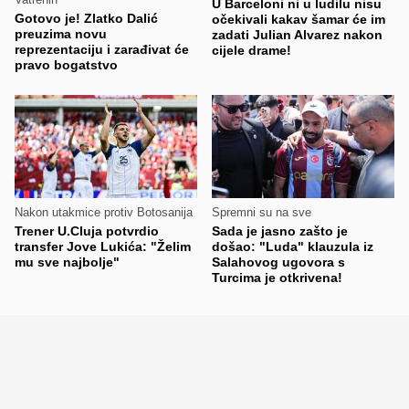
U Barceloni ni u ludilu nisu
Gotovo je! Zlatko Dalić
očekivali kakav šamar će im
preuzima novu
zadati Julian Alvarez nakon
reprezentaciju i zarađivat će
cijele drame!
pravo bogatstvo
Nakon utakmice protiv Botosanija
Spremni su na sve
Trener U.Cluja potvrdio
Sada je jasno zašto je
transfer Jove Lukića: "Želim
došao: "Luda" klauzula iz
mu sve najbolje"
Salahovog ugovora s
Turcima je otkrivena!