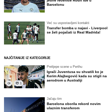
jedne rečenice Rodri ide u
Barcelonu
Već su uspostavljeni kontakti
Transfer bomba u najavi - Liverpool
se želi pojačati iz Real Madrida!
NAJČITANIJE IZ KATEGORIJE
Prelijepe scene u Perthu
Igrači Juventusa su shvatili ko je
Kerim Alajbegović kada su stigli na
aerodrom u Australiji
1
Jačaju tim
Barcelona oborila rekord novim
ulaznim transferom