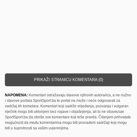
PRIKAŽI STRANICU KOMENTARA (0)
NAPOMENA:
Komentari odražavaju stavove njihovih autora/ica, a ne nužno
i stavove portala SportSport.ba te portal ne može i neće odgovarati za
sadržaj tih kometara. Komentari koji sadrže vrijeđanja, psovanja i vulgaran
riječnik mogu biti uklonjeni bez najave i objašnjenja, ali to ne obavezuje
SportSport.ba da obriše sve komentare koji krše pravila. Čitanjem prihvatate
mogućnost da među komentarima mogu biti pronađeni sadržaji koji mogu
biti u suprotnosti sa vašim uvjerenjima.