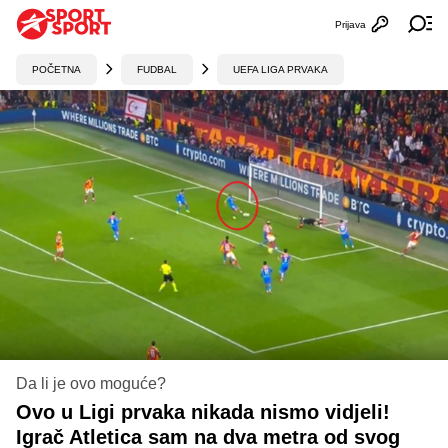
Prijava
Otvori profi
Ot
POČETNA
FUDBAL
UEFA LIGA PRVAKA
Da li je ovo moguće?
Ovo u Ligi prvaka nikada nismo vidjeli!
Igrač Atletica sam na dva metra od svog