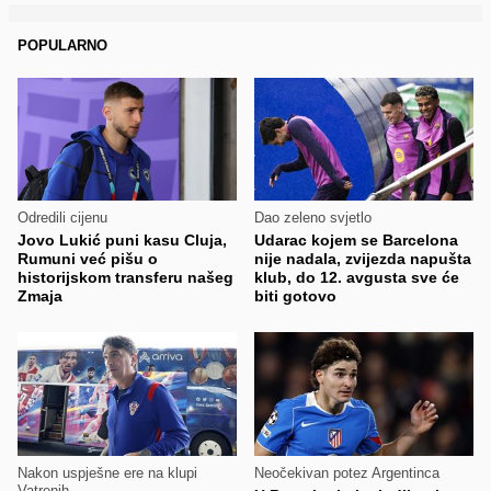
POPULARNO
Odredili cijenu
Dao zeleno svjetlo
Jovo Lukić puni kasu Cluja,
Udarac kojem se Barcelona
Rumuni već pišu o
nije nadala, zvijezda napušta
historijskom transferu našeg
klub, do 12. avgusta sve će
Zmaja
biti gotovo
Nakon uspješne ere na klupi
Neočekivan potez Argentinca
Vatrenih