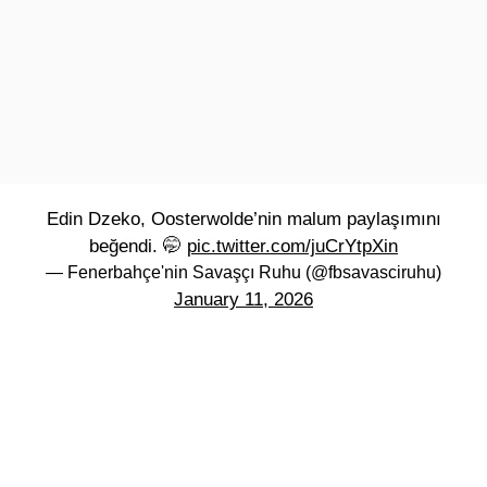
Edin Dzeko, Oosterwolde’nin malum paylaşımını
beğendi. 🤭
pic.twitter.com/juCrYtpXin
— Fenerbahçe'nin Savaşçı Ruhu (@fbsavasciruhu)
January 11, 2026