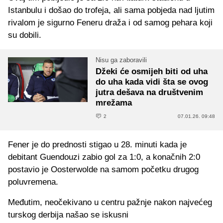
Istanbulu i došao do trofeja, ali sama pobjeda nad ljutim
rivalom je sigurno Feneru draža i od samog pehara koji
su dobili.
Nisu ga zaboravili
Džeki će osmijeh biti od uha
do uha kada vidi šta se ovog
jutra dešava na društvenim
mrežama
2
07.01.26. 09:48
Fener je do prednosti stigao u 28. minuti kada je
debitant Guendouzi zabio gol za 1:0, a konačnih 2:0
postavio je Oosterwolde na samom početku drugog
poluvremena.
Međutim, neočekivano u centru pažnje nakon najvećeg
turskog derbija našao se iskusni