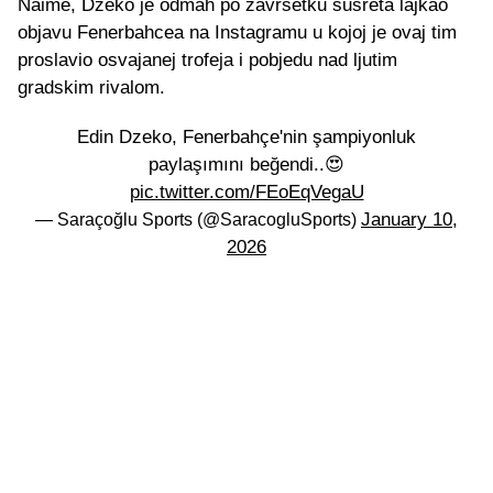
Naime, Džeko je odmah po završetku susreta lajkao
objavu Fenerbahcea na Instagramu u kojoj je ovaj tim
proslavio osvajanej trofeja i pobjedu nad ljutim
gradskim rivalom.
Edin Dzeko, Fenerbahçe'nin şampiyonluk
paylaşımını beğendi..😍
pic.twitter.com/FEoEqVegaU
January 10,
— Saraçoğlu Sports (@SaracogluSports)
2026