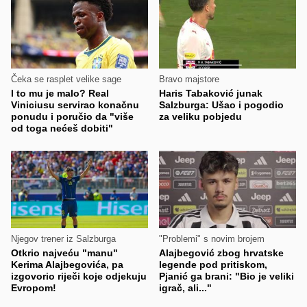
Čeka se rasplet velike sage
Bravo majstore
I to mu je malo? Real
Haris Tabaković junak
Viniciusu servirao konačnu
Salzburga: Ušao i pogodio
ponudu i poručio da "više
za veliku pobjedu
od toga nećeš dobiti"
Njegov trener iz Salzburga
"Problemi" s novim brojem
Otkrio najveću "manu"
Alajbegović zbog hrvatske
Kerima Alajbegovića, pa
legende pod pritiskom,
izgovorio riječi koje odjekuju
Pjanić ga brani: "Bio je veliki
Evropom!
igrač, ali..."