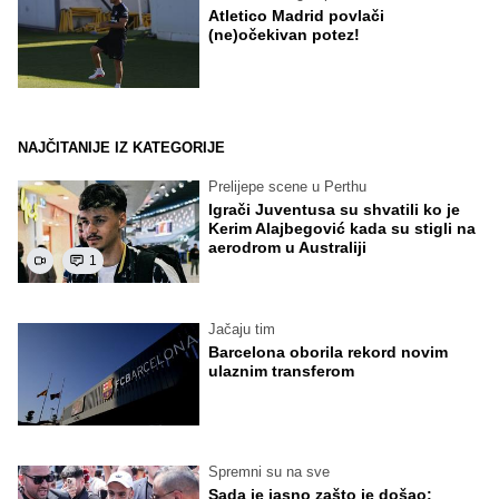
Atletico Madrid povlači
(ne)očekivan potez!
NAJČITANIJE IZ KATEGORIJE
Prelijepe scene u Perthu
Igrači Juventusa su shvatili ko je
Kerim Alajbegović kada su stigli na
aerodrom u Australiji
1
Jačaju tim
Barcelona oborila rekord novim
ulaznim transferom
Spremni su na sve
Sada je jasno zašto je došao: