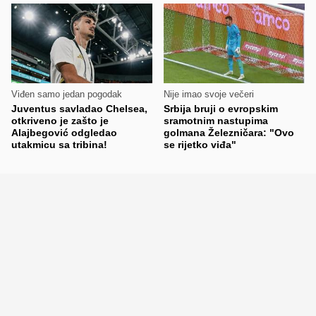
Viđen samo jedan pogodak
Nije imao svoje večeri
Juventus savladao Chelsea,
Srbija bruji o evropskim
otkriveno je zašto je
sramotnim nastupima
Alajbegović odgledao
golmana Železničara: "Ovo
utakmicu sa tribina!
se rijetko viđa"