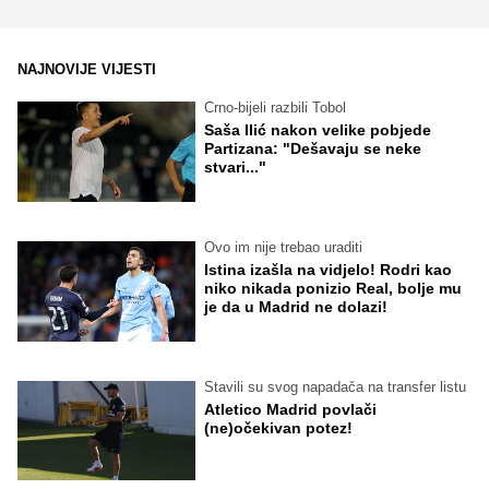
NAJNOVIJE VIJESTI
Crno-bijeli razbili Tobol
Saša Ilić nakon velike pobjede
Partizana: "Dešavaju se neke
stvari..."
Ovo im nije trebao uraditi
Istina izašla na vidjelo! Rodri kao
niko nikada ponizio Real, bolje mu
je da u Madrid ne dolazi!
Stavili su svog napadača na transfer listu
Atletico Madrid povlači
(ne)očekivan potez!