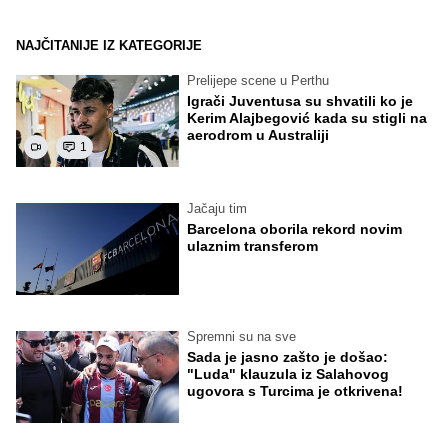
NAJČITANIJE IZ KATEGORIJE
Prelijepe scene u Perthu
Igrači Juventusa su shvatili ko je
Kerim Alajbegović kada su stigli na
aerodrom u Australiji
1
Jačaju tim
Barcelona oborila rekord novim
ulaznim transferom
Spremni su na sve
Sada je jasno zašto je došao:
"Luda" klauzula iz Salahovog
ugovora s Turcima je otkrivena!