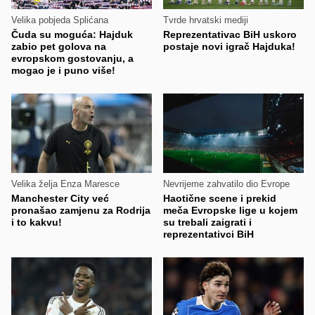
Velika pobjeda Splićana
Tvrde hrvatski mediji
Čuda su moguća: Hajduk
Reprezentativac BiH uskoro
zabio pet golova na
postaje novi igrač Hajduka!
evropskom gostovanju, a
mogao je i puno više!
Velika želja Enza Maresce
Nevrijeme zahvatilo dio Evrope
Manchester City već
Haotične scene i prekid
pronašao zamjenu za Rodrija
meča Evropske lige u kojem
i to kakvu!
su trebali zaigrati i
reprezentativci BiH