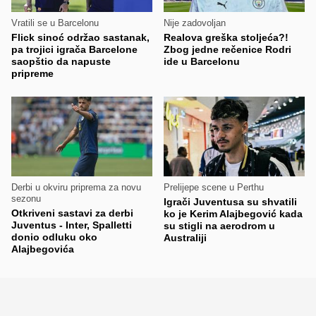
Vratili se u Barcelonu
Nije zadovoljan
Flick sinoć održao sastanak,
Realova greška stoljeća?!
pa trojici igrača Barcelone
Zbog jedne rečenice Rodri
saopštio da napuste
ide u Barcelonu
pripreme
Derbi u okviru priprema za novu
Prelijepe scene u Perthu
sezonu
Igrači Juventusa su shvatili
Otkriveni sastavi za derbi
ko je Kerim Alajbegović kada
Juventus - Inter, Spalletti
su stigli na aerodrom u
donio odluku oko
Australiji
Alajbegovića