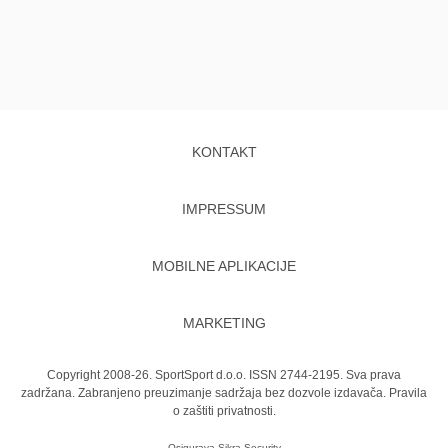
KONTAKT
IMPRESSUM
MOBILNE APLIKACIJE
MARKETING
Copyright 2008-26. SportSport d.o.o. ISSN 2744-2195. Sva prava
zadržana. Zabranjeno preuzimanje sadržaja bez dozvole izdavača.
Pravila
o zaštiti privatnosti.
Osigurava
Sikra Security