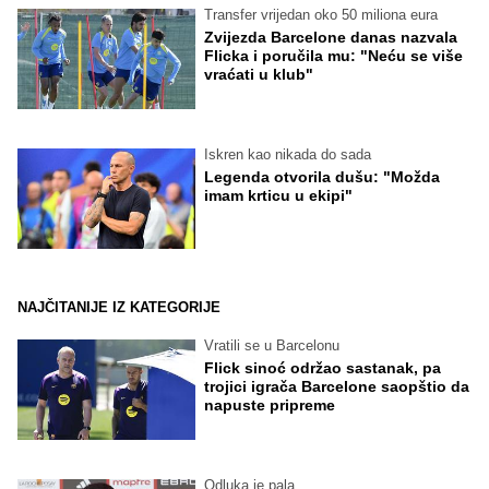
Transfer vrijedan oko 50 miliona eura
Zvijezda Barcelone danas nazvala
Flicka i poručila mu: "Neću se više
vraćati u klub"
Iskren kao nikada do sada
Legenda otvorila dušu: "Možda
imam krticu u ekipi"
NAJČITANIJE IZ KATEGORIJE
Vratili se u Barcelonu
Flick sinoć održao sastanak, pa
trojici igrača Barcelone saopštio da
napuste pripreme
Odluka je pala