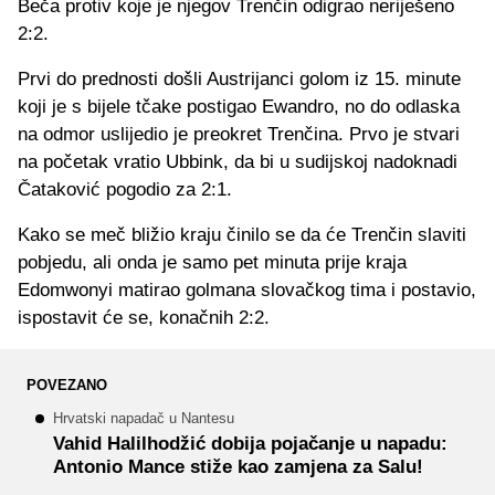
Beča protiv koje je njegov Trenčin odigrao neriješeno
2:2.
Prvi do prednosti došli Austrijanci golom iz 15. minute
koji je s bijele tčake postigao Ewandro, no do odlaska
na odmor uslijedio je preokret Trenčina. Prvo je stvari
na početak vratio Ubbink, da bi u sudijskoj nadoknadi
Čataković pogodio za 2:1.
Kako se meč bližio kraju činilo se da će Trenčin slaviti
pobjedu, ali onda je samo pet minuta prije kraja
Edomwonyi matirao golmana slovačkog tima i postavio,
ispostavit će se, konačnih 2:2.
POVEZANO
Hrvatski napadač u Nantesu
Vahid Halilhodžić dobija pojačanje u napadu:
Antonio Mance stiže kao zamjena za Salu!