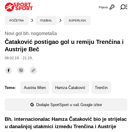
Prijava
Otvori profi
Ot
POČETNA
FUDBAL
SUPERLIGA
Novi gol bh. nogometaša
Čataković postigao gol u remiju Trenčina i
Austrije Beč
08.02.19. - 21:19,
Teme:
Austria Wien
Hamza Čataković
Trenčin
Dodajte SportSport u vaš Google izbor
Bh. internacionalac Hamza Čataković bio je strijelac
u današnjoj utakmici između Trenčina i Austrije