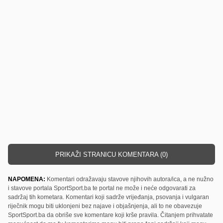
PRIKAŽI STRANICU KOMENTARA (0)
NAPOMENA:
Komentari odražavaju stavove njihovih autora/ica, a ne nužno
i stavove portala SportSport.ba te portal ne može i neće odgovarati za
sadržaj tih kometara. Komentari koji sadrže vrijeđanja, psovanja i vulgaran
riječnik mogu biti uklonjeni bez najave i objašnjenja, ali to ne obavezuje
SportSport.ba da obriše sve komentare koji krše pravila. Čitanjem prihvatate