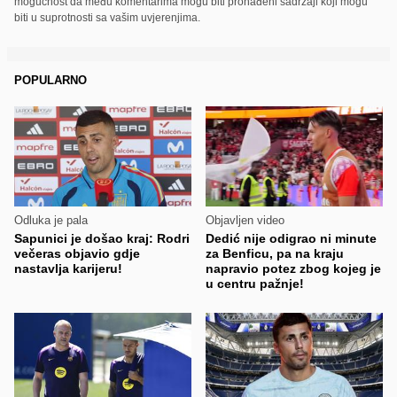
mogućnost da među komentarima mogu biti pronađeni sadržaji koji mogu
biti u suprotnosti sa vašim uvjerenjima.
POPULARNO
Odluka je pala
Objavljen video
Sapunici je došao kraj: Rodri
Dedić nije odigrao ni minute
večeras objavio gdje
za Benficu, pa na kraju
nastavlja karijeru!
napravio potez zbog kojeg je
u centru pažnje!