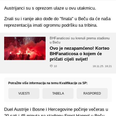
Austrijanci su s oprezom ulaze u ovu utakmicu.
Znali su i ranije ako dođe do "finala" u Beču da će naša
reprezentacija imati ogromnu podršku sa tribina.
BHFanaticosi su krenuli prema stadionu
u Beču
Ovo je nezapamćeno! Korteo
BHFanaticosa o kojem će
pričati cijeli svijet!
10
18.11.25. 18:21
Potražite više informacija na temu Kvalifikacije za SP:
VIJESTI
TABELA
RASPORED
Duel Austrije i Bosne i Hercegovine počinje večeras u
20 sati i 45 minuta na stadionu Ernst Happel u Beču.