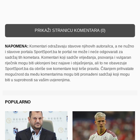
PRIKAŽI STRANICU KOMENTARA (0)
NAPOMENA:
Komentari odražavaju stavove njihovih autora/ica, a ne nužno
i stavove portala SportSport.ba te portal ne može i neće odgovarati za
sadržaj tih kometara. Komentari koji sadrže vrijeđanja, psovanja i vulgaran
riječnik mogu biti uklonjeni bez najave i objašnjenja, ali to ne obavezuje
SportSport.ba da obriše sve komentare koji krše pravila. Čitanjem prihvatate
mogućnost da među komentarima mogu biti pronađeni sadržaji koji mogu
biti u suprotnosti sa vašim uvjerenjima.
POPULARNO