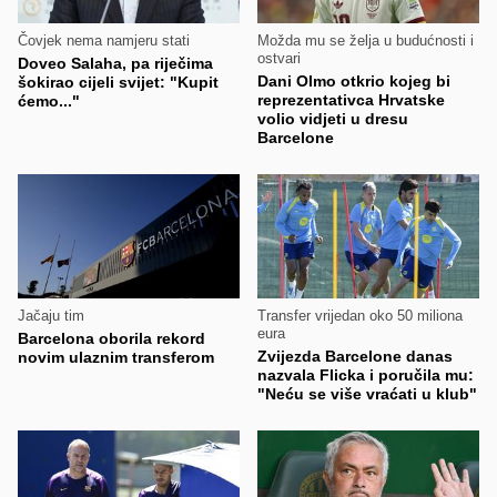
Čovjek nema namjeru stati
Možda mu se želja u budućnosti i
ostvari
Doveo Salaha, pa riječima
Dani Olmo otkrio kojeg bi
šokirao cijeli svijet: "Kupit
reprezentativca Hrvatske
ćemo..."
volio vidjeti u dresu
Barcelone
Jačaju tim
Transfer vrijedan oko 50 miliona
eura
Barcelona oborila rekord
Zvijezda Barcelone danas
novim ulaznim transferom
nazvala Flicka i poručila mu:
"Neću se više vraćati u klub"