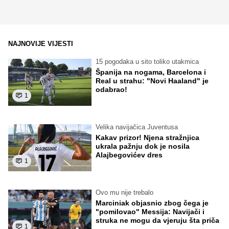
NAJNOVIJE VIJESTI
15 pogodaka u sito toliko utakmica
Španija na nogama, Barcelona i
Real u strahu: "Novi Haaland" je
odabrao!
1
Velika navijačica Juventusa
Kakav prizor! Njena stražnjica
ukrala pažnju dok je nosila
Alajbegovićev dres
1
Ovo mu nije trebalo
Marciniak objasnio zbog čega je
"pomilovao" Messija: Navijači i
struka ne mogu da vjeruju šta priča
1