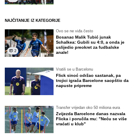
NAJČITANIJE IZ KATEGORIJE
Ovo se ne viđa često
Bosanac Malik Tubić junak
Schalkea: Gubili su 4:0, a onda je
uslijedio preokret za fudbalske
2
anale!
Vratili se u Barcelonu
Flick sinoć održao sastanak, pa
trojici igrača Barcelone saopštio da
napuste pripreme
Transfer vrijedan oko 50 miliona eura
Zvijezda Barcelone danas nazvala
Flicka i poručila mu: "Neću se više
vraćati u klub"