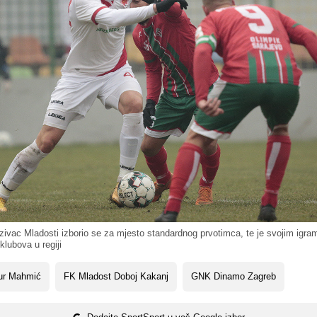
ivac Mladosti izborio se za mjesto standardnog prvotimca, te je svojim igr
klubova u regiji
ur Mahmić
FK Mladost Doboj Kakanj
GNK Dinamo Zagreb