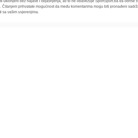
iti uklonjeni bez najave i objašnjenja, ali to ne obavezuje SportSport.ba da obriše
la. Čitanjem prihvatate mogućnost da među komentarima mogu biti pronađeni sadrža
ti sa vašim uvjerenjima.