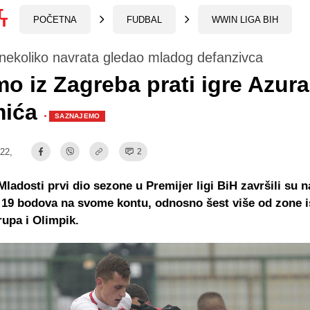
POČETNA
FUDBAL
WWIN LIGA BIH
nekoliko navrata gledao mladog defanzivca
o iz Zagreba prati igre Azura
ića
·
SAZNAJEMO
:22,
2
Mladosti prvi dio sezone u Premijer ligi BiH završili su n
a 19 bodova na svome kontu, odnosno šest više od zone 
rupa i Olimpik.