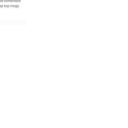
 sve komentare
ji koji mogu