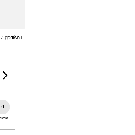
7-godišnji
0
olova