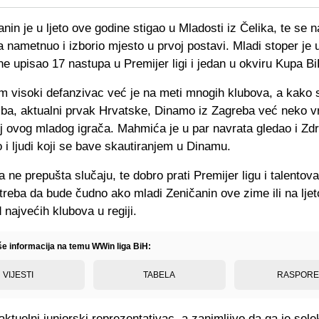
nin je u ljeto ove godine stigao u Mladosti iz Čelika, te se n
nametnuo i izborio mjesto u prvoj postavi. Mladi stoper je
ne upisao 17 nastupa u Premijer ligi i jedan u okviru Kupa Bi
m visoki defanzivac već je na meti mnogih klubova, a kako 
.ba, aktualni prvak Hrvatske, Dinamo iz Zagreba već neko vr
oj ovog mladog igrača. Mahmića je u par navrata gledao i Zd
i ljudi koji se bave skautiranjem u Dinamu.
 ne prepušta slučaju, te dobro prati Premijer ligu i talentov
treba da bude čudno ako mladi Zeničanin ove zime ili na ljet
 najvećih klubova u regiji.
iše informacija na temu WWin liga BiH:
VIJESTI
TABELA
RASPOR
ktuelni juniorski reprezentativac, a zanimljivo da ga je sele