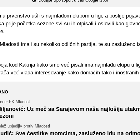
Dodajte SportSport u vaš Google izbor
 u prvenstvo ušli s najmlađom ekipom u ligi, a poslije pojav
a prije početka sezone svi su ih otpisali i oslovili kao glavn
e.
 Mladosti imali su nekoliko odličnih partija, te su zasluženo 
oja kod Kaknja kako smo već pisali ima najmlađu ekipu u lig
rača već vlada interesovanje kako domaćih tako i inostranih
ANO
rener FK Mladost
iljanović: Uz meč sa Sarajevom naša najlošija utakm
ezoni
lež ubjedljiv protiv Mladosti
udić: Sve čestitke momcima, zasluženo idu na odmo