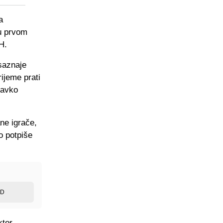
a
 u prvom
H.
saznaje
ijeme prati
ravko
ane igrače,
o potpiše
ED
ktor