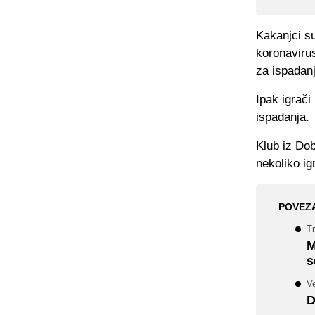
Kakanjci su
koronavirus
za ispadanj
Ipak igrači
ispadanja.
Klub iz Dob
nekoliko ig
POVEZ
T
M
s
Ve
D