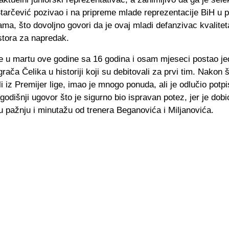
tarčević pozivao i na pripreme mlade reprezentacije BiH u p
jama, što dovoljno govori da je ovaj mladi defanzivac kvalitet
tora za napredak.
je u martu ove godine sa 16 godina i osam mjeseci postao j
grača Čelika u historiji koji su debitovali za prvi tim. Nakon 
li iz Premijer lige, imao je mnogo ponuda, ali je odlučio potpi
godišnji ugovor što je sigurno bio ispravan potez, jer je dobi
 pažnju i minutažu od trenera Beganovića i Miljanovića.