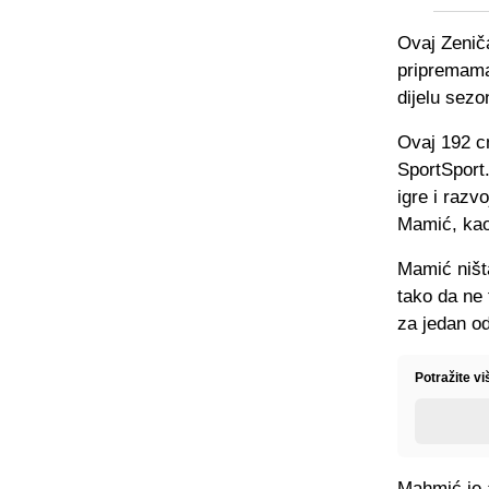
Ovaj Zeniča
pripremama 
dijelu sezo
Ovaj 192 c
SportSport
igre i razv
Mamić, kao 
Mamić ništa
tako da ne 
za jedan od
Potražite v
Mahmić je a