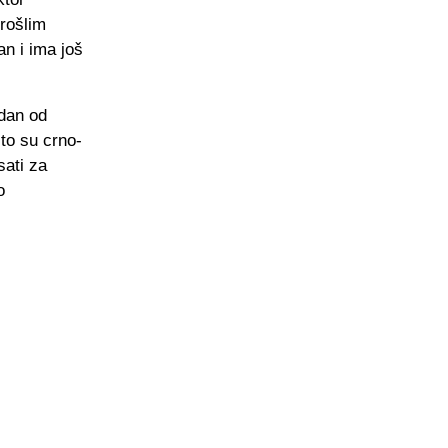
rošlim
an i ima još
edan od
što su crno-
sati za
o