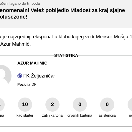
đeni lagano do tri boda
enomenalni Velež pobijedio Mladost za kraj sjajne
olusezone!
je najvrjedniji eksponat u klubu kojeg vodi Mensur Mušija 1
 Azur Mahmić.
STATISTIKA
AZUR MAHMIĆ
FK Željezničar
Pozicija:
DF
4
10
2
0
0
upa
kao starter
žutih kartona
crvenih kartona
asistencija
g