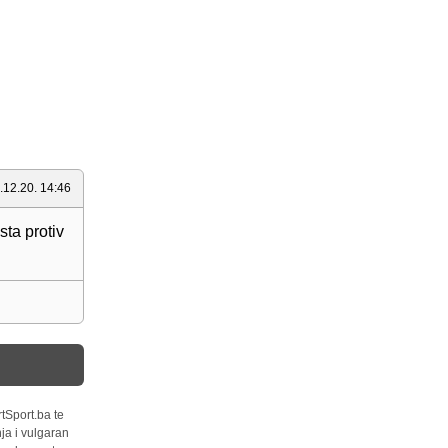
.12.20. 14:46
sta protiv
tSport.ba te
ja i vulgaran