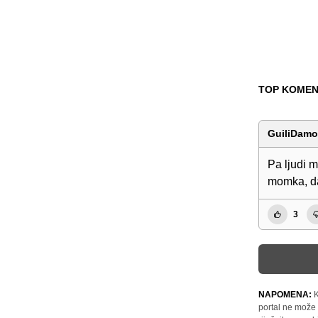
TOP KOMEN
GuiliDam
Pa ljudi m
momka, da 
3
NAPOMENA:
K
portal ne može 