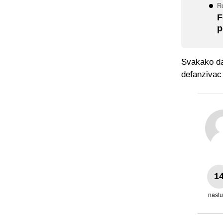
Ro
F
p
Svakako da 
defanzivac
1
nast