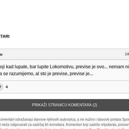
TARI
ou
14
oji kad lupate, bar lupite Lokomotivu, previse je ovo... nemam ni
se razumijemo, al sto je previse, previse je...
4
PRIKAŽI STRANICU KOMENTARA (2)
omentari odražavaju stavove njihovih autora/ica, a ne nužno i stavove portala Spor
i neće odgovarati za sadržaj tih kometara. Komentari koji sadrže vrijeđanja, psovan