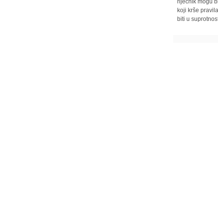
riječnik mogu b
koji krše pravi
biti u suprotnos