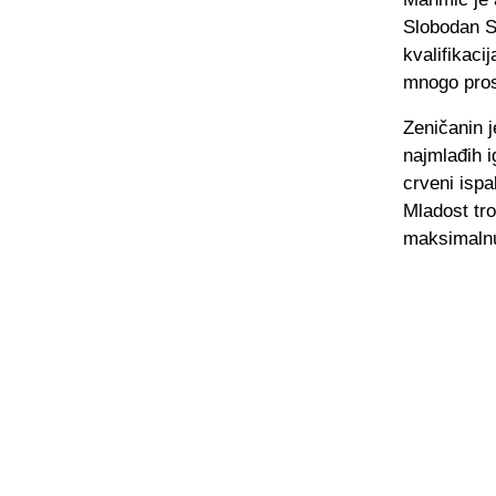
Slobodan S
kvalifikaci
mnogo pros
Zeničanin 
najmlađih i
crveni ispa
Mladost tro
maksimalnu