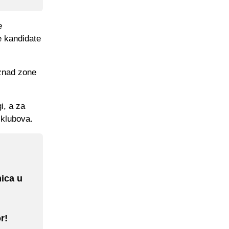
e
e kandidate
iznad zone
i, a za
 klubova.
ica u
r!