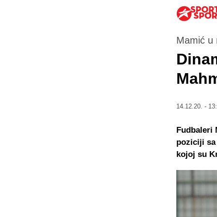
Mamić u 
Dinam
Mahm
14.12.20. - 13
Fudbaleri 
poziciji s
kojoj su K