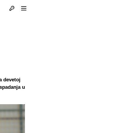
Otvori profil
Otvori meni
a devetoj
ispadanja u