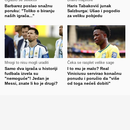
Barbarez poslao snažnu
Haris Tabaković junak
poruku: "Toliko o biranju
Salzburga: Ušao i pogodio
naših igrača..."
za veliku pobjedu
Mnogi to nisu mogli uraditi
Čeka se rasplet velike sage
Samo dva igrača u historiji
I to mu je malo? Real
fudbala izvela su
Viniciusu servirao konačnu
"nemoguće"! Jedan je
ponudu i poručio da "više
Messi, znate li ko je drugi?
od toga nećeš dobiti"