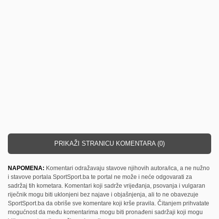
PRIKAŽI STRANICU KOMENTARA (0)
NAPOMENA:
Komentari odražavaju stavove njihovih autora/ica, a ne nužno
i stavove portala SportSport.ba te portal ne može i neće odgovarati za
sadržaj tih kometara. Komentari koji sadrže vrijeđanja, psovanja i vulgaran
riječnik mogu biti uklonjeni bez najave i objašnjenja, ali to ne obavezuje
SportSport.ba da obriše sve komentare koji krše pravila. Čitanjem prihvatate
mogućnost da među komentarima mogu biti pronađeni sadržaji koji mogu