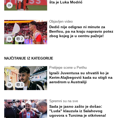
šta je Luka Modrić
Objavljen video
Dedić nije odigrao ni minute za
Benficu, pa na kraju napravio potez
zbog kojeg je u centru pažnje!
2
NAJČITANIJE IZ KATEGORIJE
Prelijepe scene u Perthu
Igrači Juventusa su shvatili ko je
Kerim Alajbegović kada su stigli na
aerodrom u Australiji
1
Spremni su na sve
Sada je jasno zašto je došao:
"Luda" klauzula iz Salahovog
ugovora s Turcima je otkrivena!