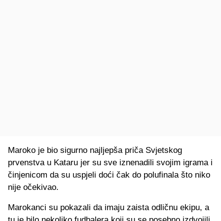
Maroko je bio sigurno najljepša priča Svjetskog
prvenstva u Kataru jer su sve iznenadili svojim igrama i
činjenicom da su uspjeli doći čak do polufinala što niko
nije očekivao.
Marokanci su pokazali da imaju zaista odličnu ekipu, a
tu je bilo nekoliko fudbalera koji su se posebno izdvojili.