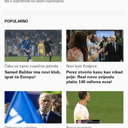
biti u suprotnosti sa vašim uvjerenjima.
POPULARNO
Čeka se samo zvanična potvrda
Novi bum Kraljeva
Samed Baždar ima novi klub,
Perez otvorio kasu kao nikad
igrat će Evropu!
prije: Real novu zvijezdu
platio 140 miliona eura!
Oglasio se selektor
Bravo majstore