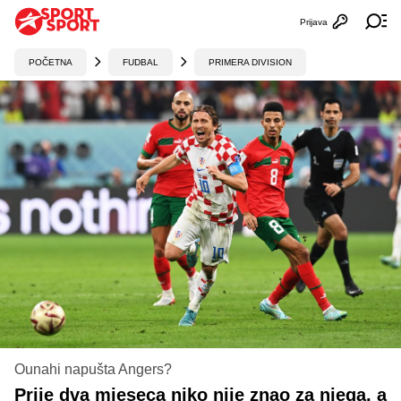
Prijava
Otvori profi
Ot
POČETNA
FUDBAL
PRIMERA DIVISION
Ounahi napušta Angers?
Prije dva mjeseca niko nije znao za njega, a