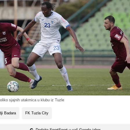
liko sjajnih utakmica u klubu iz Tuzle
ji Badara
FK Tuzla City
Dodajte SportSport u vaš Google izbor