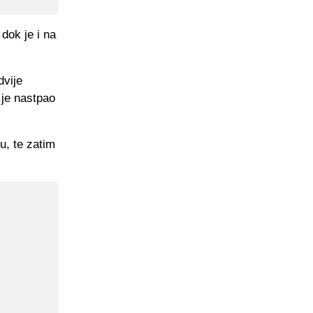
dok je i na
dvije
 je nastpao
u, te zatim