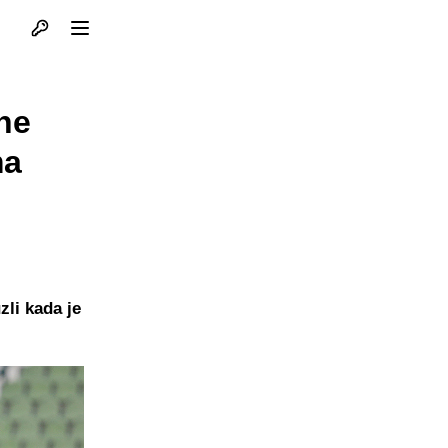
Otvori profil
Otvori meni
ne
ma
zli kada je