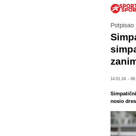
Potpisao 
Simpa
simpa
zani
14.01.24. - 08
Simpatični
nosio dres