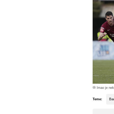
Imao je neko
Teme:
Bad