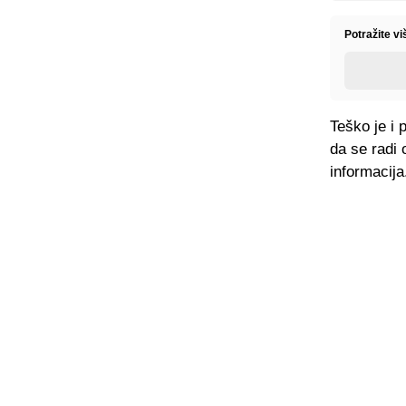
Potražite v
Teško je i 
da se radi
informacija