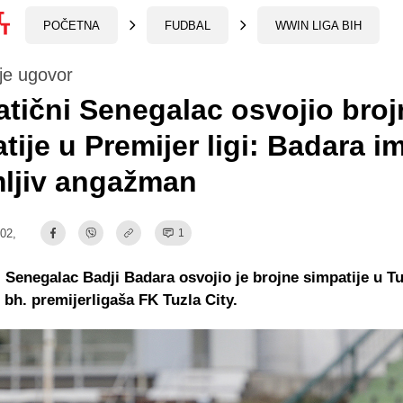
POČETNA
FUDBAL
WWIN LIGA BIH
je ugovor
tični Senegalac osvojio broj
tije u Premijer ligi: Badara i
mljiv angažman
:02,
1
 Senegalac Badji Badara osvojio je brojne simpatije u Tu
 bh. premijerligaša FK Tuzla City.