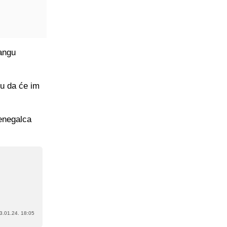
rangu
ju da će im
Senegalca
3.01.24. 18:05