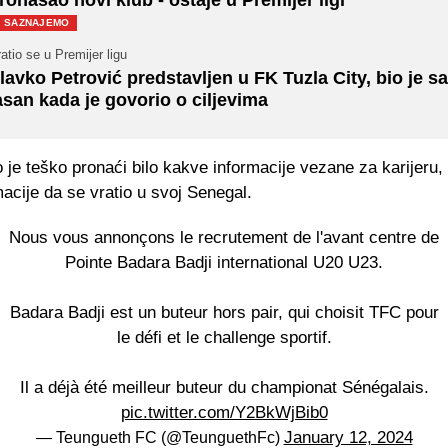
SAZNAJEMO
atio se u Premijer ligu
lavko Petrović predstavljen u FK Tuzla City, bio je s
asan kada je govorio o ciljevima
je teško pronaći bilo kakve informacije vezane za karijeru,
macije da se vratio u svoj Senegal.
Nous vous annonçons le recrutement de l'avant centre de
Pointe Badara Badji international U20 U23.
Badara Badji est un buteur hors pair, qui choisit TFC pour
le défi et le challenge sportif.
Il a déjà été meilleur buteur du championat Sénégalais.
pic.twitter.com/Y2BkWjBib0
January 12, 2024
— Teungueth FC (@TeunguethFc)