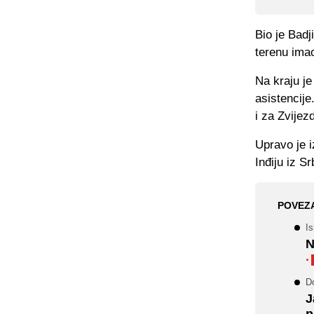
Bio je Bad
terenu imao
Na kraju je
asistencije
i za Zvijez
Upravo je i
Inđiju iz Sr
POVEZ
I
N
·
D
J
p