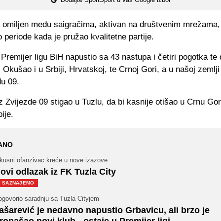
ji omiljen među saigračima, aktivan na društvenim mrežama, 
 periode kada je pružao kvalitetne partije.
 Premijer ligu BiH napustio sa 43 nastupa i četiri pogotka te 
. Okušao i u Srbiji, Hrvatskoj, te Crnoj Gori, a u našoj zemlji
du 09.
z Zvijezde 09 stigao u Tuzlu, da bi kasnije otišao u Crnu Gor
bije.
ANO
skusni ofanzivac kreće u nove izazove
ovi odlazak iz FK Tuzla City
SAZNAJEMO
ogovorio saradnju sa Tuzla Cityjem
ašarević je nedavno napustio Grbavicu, ali brzo je
ronašao novi klub - ostaje u Premijer ligi