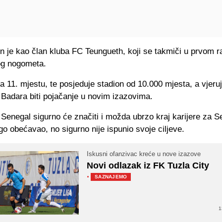
n je kao član kluba FC Teungueth, koji se takmiči u prvom 
og nogometa.
a 11. mjestu, te posjeduje stadion od 10.000 mjesta, a vjeru
 Badara biti pojačanje u novim izazovima.
Senegal sigurno će značiti i možda ubrzo kraj karijere za 
go obećavao, no sigurno nije ispunio svoje ciljeve.
Iskusni ofanzivac kreće u nove izazove
Novi odlazak iz FK Tuzla City
·
SAZNAJEMO
1