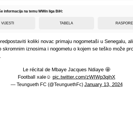
iše informacija na temu WWin liga BiH:
VIJESTI
TABELA
RASPOR
predpostaviti koliki novac primaju nogometaši u Senegalu, ali
 o skromnim iznosima i nogometu o kojem se teško može pro
.
Le récital de Mbaye Jacques Ndiaye 🤩
Football xale☺️
pic.twitter.com/zWIWp3qihX
January 13, 2024
— Teungueth FC (@TeunguethFc)