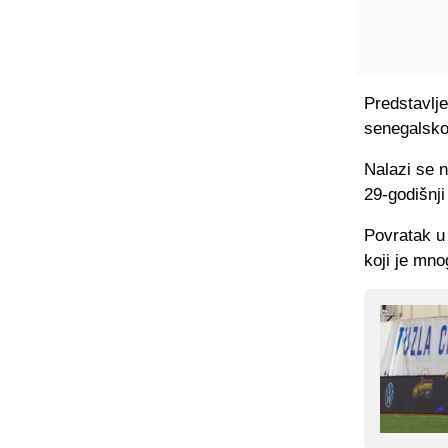
Predstavlje
senegalsk
Nalazi se n
29-godišnji
Povratak u 
koji je mno