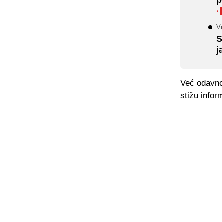
·
Vr
S
j
Već odavno 
stižu infor