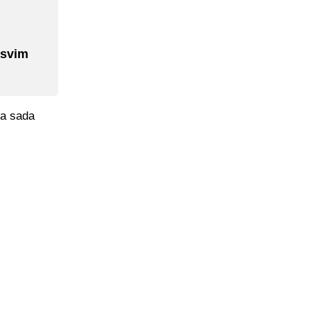
asvim
 a sada