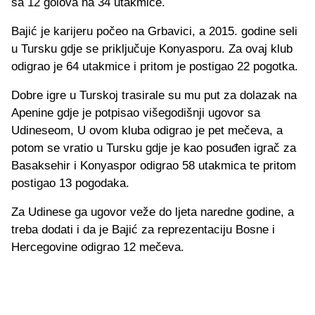
sa 12 golova na 34 utakmice.
Bajić je karijeru počeo na Grbavici, a 2015. godine seli
u Tursku gdje se priključuje Konyasporu. Za ovaj klub
odigrao je 64 utakmice i pritom je postigao 22 pogotka.
Dobre igre u Turskoj trasirale su mu put za dolazak na
Apenine gdje je potpisao višegodišnji ugovor sa
Udineseom, U ovom kluba odigrao je pet mečeva, a
potom se vratio u Tursku gdje je kao posuđen igrač za
Basaksehir i Konyaspor odigrao 58 utakmica te pritom
postigao 13 pogodaka.
Za Udinese ga ugovor veže do ljeta naredne godine, a
treba dodati i da je Bajić za reprezentaciju Bosne i
Hercegovine odigrao 12 mečeva.