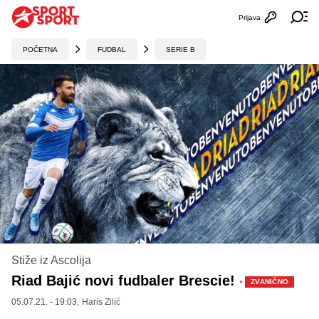
Prijava
Otvori profi
Ot
POČETNA
FUDBAL
SERIE B
Stiže iz Ascolija
Riad Bajić novi fudbaler Brescie!
·
ZVANIČNO
05.07.21. - 19:03,
Haris Zilić