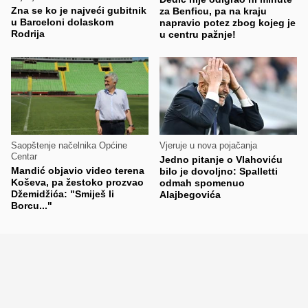
Zna se ko je najveći gubitnik
za Benficu, pa na kraju
u Barceloni dolaskom
napravio potez zbog kojeg je
Rodrija
u centru pažnje!
Saopštenje načelnika Općine
Vjeruje u nova pojačanja
Centar
Jedno pitanje o Vlahoviću
Mandić objavio video terena
bilo je dovoljno: Spalletti
Koševa, pa žestoko prozvao
odmah spomenuo
Džemidžića: "Smiješ li
Alajbegovića
Borcu..."