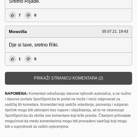
Sretno Rijade.
7
0
Mowzilla
05.07.21. 19:43
Dje si lave, sretno Riki.
1
0
PRIKAŽI STRANICU KOMENTARA (2)
NAPOMENA:
Komentari odražavaju stavove njihovih autora/ica, a ne nužno
i stavove portala SportSport.ba te portal ne može i neće odgovarati za
sadržaj tih kometara. Komentari koji sadrže vrijeđanja, psovanja i vulgaran
riječnik mogu biti uklonjeni bez najave i objašnjenja, ali to ne obavezuje
SportSport.ba da obriše sve komentare koji krše pravila. Čitanjem prihvatate
mogućnost da među komentarima mogu biti pronađeni sadržaji koji mogu
biti u suprotnosti sa vašim uvjerenjima.