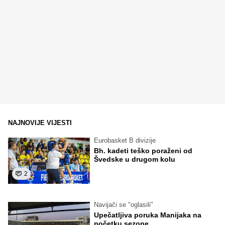
NAJNOVIJE VIJESTI
Eurobasket B divizije
Bh. kadeti teško poraženi od
Švedske u drugom kolu
2
Navijači se "oglasili"
Upečatljiva poruka Manijaka na
početku sezone