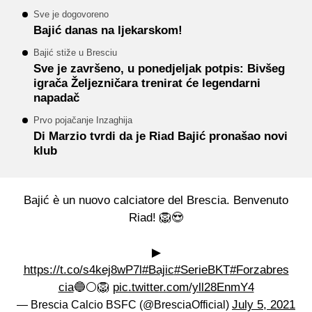
Sve je dogovoreno
Bajić danas na ljekarskom!
Bajić stiže u Bresciu
Sve je završeno, u ponedjeljak potpis: Bivšeg
igrača Željezničara trenirat će legendarni
napadač
Prvo pojačanje Inzaghija
Di Marzio tvrdi da je Riad Bajić pronašao novi
klub
Bajić è un nuovo calciatore del Brescia. Benvenuto
Riad! 🦁😍
▶
https://t.co/s4kej8wP7l
#Bajic
#SerieBKT
#Forzabres
cia
🔵⚪🦁
pic.twitter.com/yll28EnmY4
July 5, 2021
— Brescia Calcio BSFC (@BresciaOfficial)