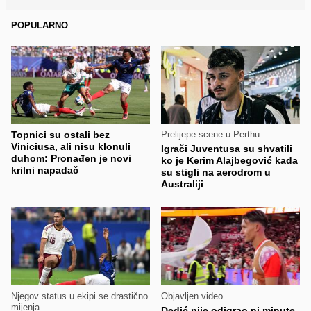
POPULARNO
Topnici su ostali bez
Prelijepe scene u Perthu
Viniciusa, ali nisu klonuli
Igrači Juventusa su shvatili
duhom: Pronađen je novi
ko je Kerim Alajbegović kada
krilni napadač
su stigli na aerodrom u
Australiji
Njegov status u ekipi se drastično
Objavljen video
mijenja
Dedić nije odigrao ni minute