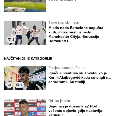
Tvrde španski mediji
Mlada nada Barcelone napušta
klub, može birati između
Manchester Cityja, Borussije
2
Dortmund i...
NAJČITANIJE IZ KATEGORIJE
Prelijepe scene u Perthu
Igrači Juventusa su shvatili ko je
Kerim Alajbegović kada su stigli na
aerodrom u Australiji
1
Odluka je pala
Sapunici je došao kraj: Rodri
večeras objavio gdje nastavlja
karijeru!