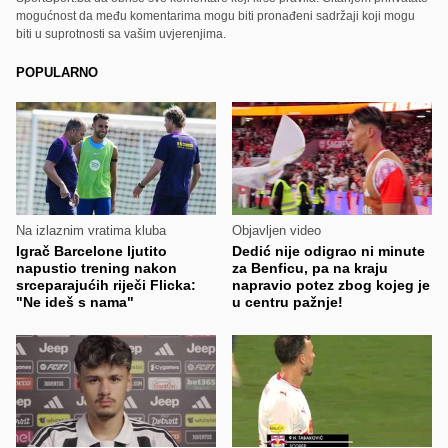
mogućnost da među komentarima mogu biti pronađeni sadržaji koji mogu
biti u suprotnosti sa vašim uvjerenjima.
POPULARNO
Na izlaznim vratima kluba
Objavljen video
Igrač Barcelone ljutito
Dedić nije odigrao ni minute
napustio trening nakon
za Benficu, pa na kraju
srceparajućih riječi Flicka:
napravio potez zbog kojeg je
"Ne ideš s nama"
u centru pažnje!