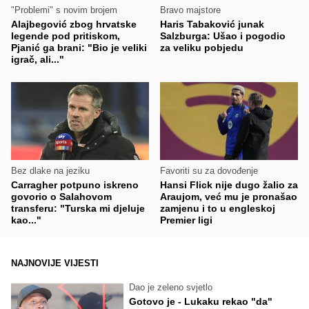
"Problemi" s novim brojem
Bravo majstore
Alajbegović zbog hrvatske
Haris Tabaković junak
legende pod pritiskom,
Salzburga: Ušao i pogodio
Pjanić ga brani: "Bio je veliki
za veliku pobjedu
igrač, ali..."
Bez dlake na jeziku
Favoriti su za dovođenje
Carragher potpuno iskreno
Hansi Flick nije dugo žalio za
govorio o Salahovom
Araujom, već mu je pronašao
transferu: "Turska mi djeluje
zamjenu i to u engleskoj
kao..."
Premier ligi
NAJNOVIJE VIJESTI
Dao je zeleno svjetlo
Gotovo je - Lukaku rekao "da"