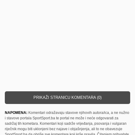
PRIKAŽI STRANICU KOMENTARA (0)
NAPOMENA:
Komentari odražavaju stavove njihovih autora/ica, a ne nužno
i stavove portala SportSport.ba te portal ne može i neće odgovarati za
sadržaj tih kometara. Komentari koji sadrže vrijeđanja, psovanja i vulgaran
riječnik mogu biti uklonjeni bez najave i objašnjenja, ali to ne obavezuje
SportSport.ba da obriše sve komentare koji krše pravila. Čitanjem prihvatate