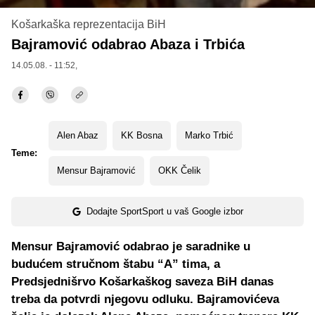
Košarkaška reprezentacija BiH
Bajramović odabrao Abaza i Trbića
14.05.08. - 11:52,
Alen Abaz
KK Bosna
Marko Trbić
Teme:
Mensur Bajramović
OKK Čelik
Dodajte SportSport u vaš Google izbor
Mensur Bajramović odabrao je saradnike u
budućem stručnom štabu “A” tima, a
Predsjednišrvo Košarkaškog saveza BiH danas
treba da potvrdi njegovu odluku. Bajramovićeva