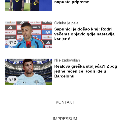
napuste pripreme
Odluka je pala
Sapunici je došao kraj: Rodri
večeras objavio gdje nastavlja
karijeru!
2
Nije zadovoljan
Realova greška stoljeća?! Zbog
jedne rečenice Rodri ide u
Barcelonu
6
KONTAKT
IMPRESSUM