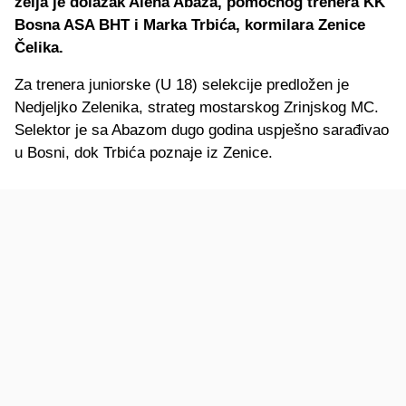
želja je dolazak Alena Abaza, pomoćnog trenera KK
Bosna ASA BHT i Marka Trbića, kormilara Zenice
Čelika.
Za trenera juniorske (U 18) selekcije predložen je
Nedjeljko Zelenika, strateg mostarskog Zrinjskog MC.
Selektor je sa Abazom dugo godina uspješno sarađivao
u Bosni, dok Trbića poznaje iz Zenice.