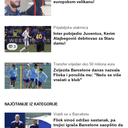
europskom velikanu!
Prijateljska utakmica
Inter pobijedio Juventus, Kerim
Alajbegović debitovao za Staru
damu!
3
Transfer vrijedan oko 50 miliona eura
Zvijezda Barcelone danas nazvala
Flicka i poručila mu: "Neću se više
vraćati u klub"
NAJČITANIJE IZ KATEGORIJE
Vratili se u Barcelonu
Flick sinoć održao sastanak, pa
trojici igrača Barcelone saopštio da