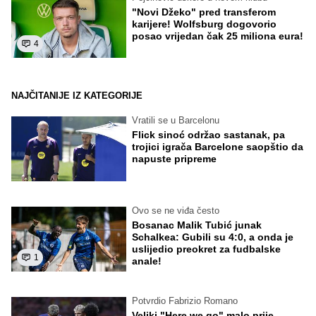
"Novi Džeko" pred transferom
karijere! Wolfsburg dogovorio
posao vrijedan čak 25 miliona eura!
4
NAJČITANIJE IZ KATEGORIJE
Vratili se u Barcelonu
Flick sinoć održao sastanak, pa
trojici igrača Barcelone saopštio da
napuste pripreme
Ovo se ne viđa često
Bosanac Malik Tubić junak
Schalkea: Gubili su 4:0, a onda je
uslijedio preokret za fudbalske
1
anale!
Potvrdio Fabrizio Romano
Veliki "Here we go" malo prije