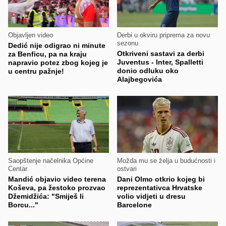
Objavljen video
Derbi u okviru priprema za novu
sezonu
Dedić nije odigrao ni minute
Otkriveni sastavi za derbi
za Benficu, pa na kraju
Juventus - Inter, Spalletti
napravio potez zbog kojeg je
donio odluku oko
u centru pažnje!
Alajbegovića
Saopštenje načelnika Općine
Možda mu se želja u budućnosti i
Centar
ostvari
Mandić objavio video terena
Dani Olmo otkrio kojeg bi
Koševa, pa žestoko prozvao
reprezentativca Hrvatske
Džemidžića: "Smiješ li
volio vidjeti u dresu
Borcu..."
Barcelone