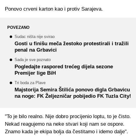
Ponovo crveni karton kao i protiv Sarajeva.
POVEZANO
Sudac ništa nije svirao
Gosti u finišu meča žestoko protestirali i tražili
penal na Grbavici
Sada je sve poznato
Pogledajte raspored trećeg dijela sezone
Premijer lige BiH
Tri boda za Plave
Majstorija Semira Štilića ponovo digla Grbavicu
na noge: FK Željezničar pobijedio FK Tuzla City!
"To je bilo realno. Nije dobro procijenio loptu, to je čisto.
Nekad reagujemo na neke stvari koji nam se ospore.
Znamo kada je ekipa bolja da čestitamo i idemo dalje".