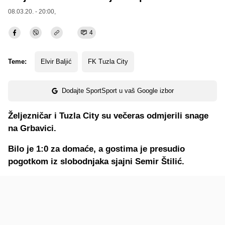
08.03.20. - 20:00,
4
Teme:
Elvir Baljić
FK Tuzla City
Dodajte SportSport u vaš Google izbor
Željezničar i Tuzla City su večeras odmjerili snage
na Grbavici.
Bilo je 1:0 za domaće, a gostima je presudio
pogotkom iz slobodnjaka sjajni Semir Štilić.