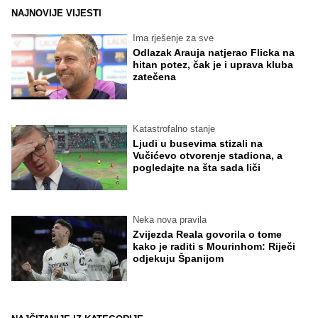
NAJNOVIJE VIJESTI
Ima rješenje za sve
Odlazak Arauja natjerao Flicka na
hitan potez, čak je i uprava kluba
zatečena
Katastrofalno stanje
Ljudi u busevima stizali na
Vučićevo otvorenje stadiona, a
pogledajte na šta sada liči
Neka nova pravila
Zvijezda Reala govorila o tome
kako je raditi s Mourinhom: Riječi
odjekuju Španijom