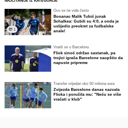
NAJČITANIJE IZ KATEGORIJE
Ovo se ne viđa često
Bosanac Malik Tubić junak
Schalkea: Gubili su 4:0, a onda je
uslijedio preokret za fudbalske
1
anale!
Vratili se u Barcelonu
Flick sinoć održao sastanak, pa
trojici igrača Barcelone saopštio da
napuste pripreme
Transfer vrijedan oko 50 miliona eura
Zvijezda Barcelone danas nazvala
Flicka i poručila mu: "Neću se više
vraćati u klub"