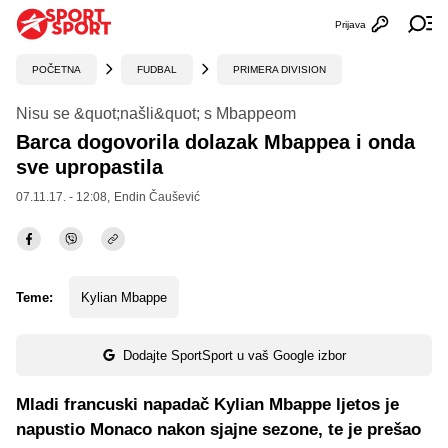
Prijava
Otvori profi
Ot
POČETNA
FUDBAL
PRIMERA DIVISION
Nisu se &quot;našli&quot; s Mbappeom
Barca dogovorila dolazak Mbappea i onda
sve upropastila
07.11.17. - 12:08,
Endin Čaušević
Teme:
Kylian Mbappe
Dodajte SportSport u vaš Google izbor
Mladi francuski napadač Kylian Mbappe ljetos je
napustio Monaco nakon sjajne sezone, te je prešao