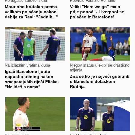
Portugalac surovo iskren
Potvrdio Fabrizio Romano
Mourinho brutalan prema
Veliki "Here we go" malo
velikom pojačanju nakon
prije ponoći - Liverpool se
debija za Real: "Jadnik..."
pojačao iz Barcelone!
Na izlaznim vratima kluba
Njegov status u ekipi se drastično
mijenja
Igrač Barcelone ljutito
Zna se ko je najveći gubitnik
napustio trening nakon
u Barceloni dolaskom
srceparajućih riječi Flicka:
Rodrija
"Ne ideš s nama"