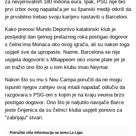
za nevjerovatnih 180 miliona eura. Ipak, PSG nije bio
prvi izbor ovog napadača jer su španski mediji otkrili da
je prvobitno trebao svoju karijeru nastaviti u Barceloni.
Kako prenosi Mundo Deportivo katalonski klub je
posljednji dan ljetnog prelaznog roka postigao dogovor
s čelnicima Monaca oko ovog igrača, ali su nakon toga
uspjeli sve da upropaste. Naime, Barcelona se nije
uspjela dogovoriti s Mbappeom oko visine plate jer je
on tražio ono što je u tom klubu imao Neymar.
Nakon što su mu s Nou Campa poručili da ne mogu
ispuniti njegov zahtjev ovaj mladi napadač odlučio da
razgovara s PSG-om s kojim je na kraju veoma brzo
postigao dogovor. Ono što je naljutilo navijače Barce
jeste činjenica da su čelnici kluba uspjeli ponovo za
"zabrljaju" stvari.
Potražite više informacija na temu La Liga: