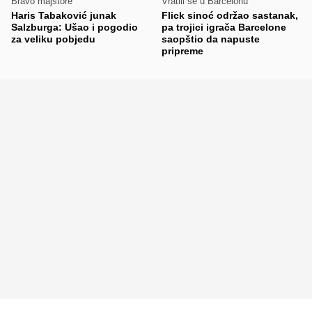
Bravo majstore
Vratili se u Barcelonu
Haris Tabaković junak
Flick sinoć održao sastanak,
Salzburga: Ušao i pogodio
pa trojici igrača Barcelone
za veliku pobjedu
saopštio da napuste
pripreme