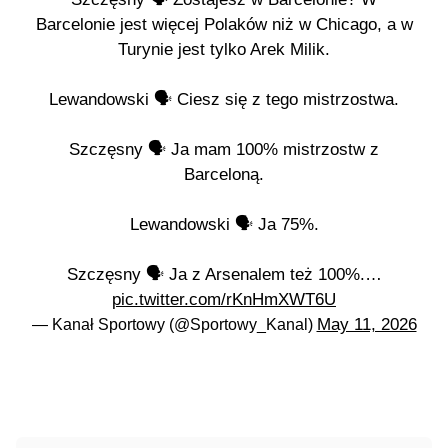
Barcelonie jest więcej Polaków niż w Chicago, a w
Turynie jest tylko Arek Milik.
Lewandowski 🗣️ Ciesz się z tego mistrzostwa.
Szczęsny 🗣️ Ja mam 100% mistrzostw z
Barceloną.
Lewandowski 🗣️ Ja 75%.
Szczęsny 🗣️ Ja z Arsenalem też 100%.…
pic.twitter.com/rKnHmXWT6U
May 11, 2026
— Kanał Sportowy (@Sportowy_Kanal)