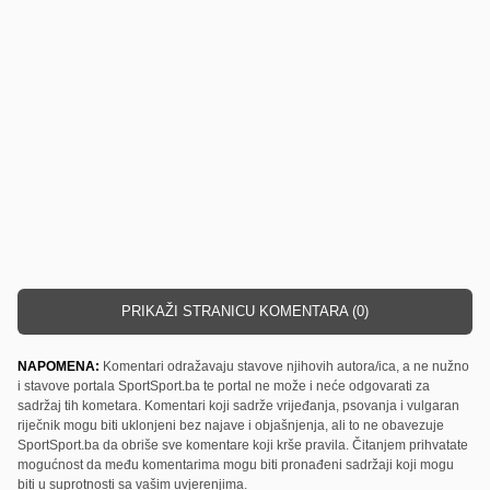
PRIKAŽI STRANICU KOMENTARA (0)
NAPOMENA:
Komentari odražavaju stavove njihovih autora/ica, a ne nužno
i stavove portala SportSport.ba te portal ne može i neće odgovarati za
sadržaj tih kometara. Komentari koji sadrže vrijeđanja, psovanja i vulgaran
riječnik mogu biti uklonjeni bez najave i objašnjenja, ali to ne obavezuje
SportSport.ba da obriše sve komentare koji krše pravila. Čitanjem prihvatate
mogućnost da među komentarima mogu biti pronađeni sadržaji koji mogu
biti u suprotnosti sa vašim uvjerenjima.