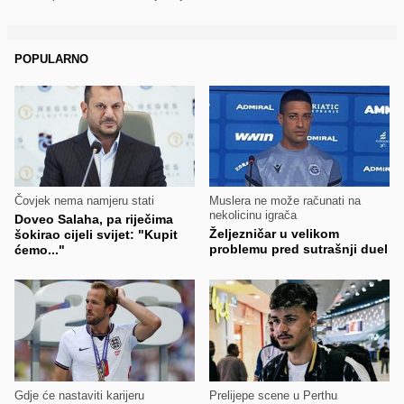
POPULARNO
Čovjek nema namjeru stati
Muslera ne može računati na
nekolicinu igrača
Doveo Salaha, pa riječima
Željezničar u velikom
šokirao cijeli svijet: "Kupit
problemu pred sutrašnji duel
ćemo..."
Gdje će nastaviti karijeru
Prelijepe scene u Perthu