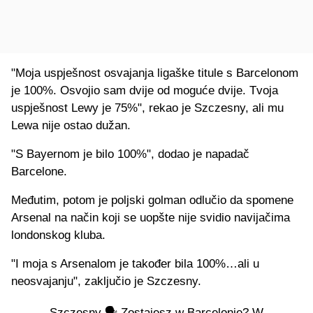
"Moja uspješnost osvajanja ligaške titule s Barcelonom
je 100%. Osvojio sam dvije od moguće dvije. Tvoja
uspješnost Lewy je 75%", rekao je Szczesny, ali mu
Lewa nije ostao dužan.
"S Bayernom je bilo 100%", dodao je napadač
Barcelone.
Međutim, potom je poljski golman odlučio da spomene
Arsenal na način koji se uopšte nije svidio navijačima
londonskog kluba.
"I moja s Arsenalom je također bila 100%…ali u
neosvajanju", zaključio je Szczesny.
Szczęsny 🗣️ Zostajesz w Barcelonie? W