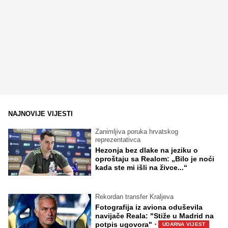
NAJNOVIJE VIJESTI
Zanimljiva poruka hrvatskog
reprezentativca
Hezonja bez dlake na jeziku o
oproštaju sa Realom: „Bilo je noći
kada ste mi išli na živce...“
Rekordan transfer Kraljeva
Fotografija iz aviona oduševila
navijače Reala: "Stiže u Madrid na
·
potpis ugovora"
UDARNA VIJEST