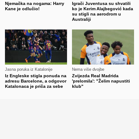
Njemačka na nogama: Harry
Igrači Juventusa su shvatili
Kane je odlučio!
ko je Kerim Alajbegović kada
su stigli na aerodrom u
Australiji
Jasna poruka iz Katalonije
Nema više dvojbe
Iz Engleske stigla ponuda na
Zvijezda Real Madrida
adresu Barcelone, a odgovor
'prelomila': "Želim napustiti
Katalonaca je priča za sebe
klub"