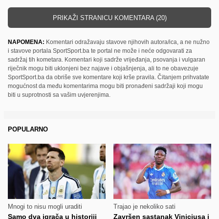
PRIKAŽI STRANICU KOMENTARA (20)
NAPOMENA:
Komentari odražavaju stavove njihovih autora/ica, a ne nužno
i stavove portala SportSport.ba te portal ne može i neće odgovarati za
sadržaj tih kometara. Komentari koji sadrže vrijeđanja, psovanja i vulgaran
riječnik mogu biti uklonjeni bez najave i objašnjenja, ali to ne obavezuje
SportSport.ba da obriše sve komentare koji krše pravila. Čitanjem prihvatate
mogućnost da među komentarima mogu biti pronađeni sadržaji koji mogu
biti u suprotnosti sa vašim uvjerenjima.
POPULARNO
Mnogi to nisu mogli uraditi
Trajao je nekoliko sati
Samo dva igrača u historiji
Završen sastanak Viniciusa i