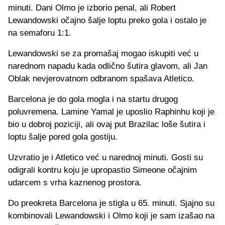
minuti. Dani Olmo je izborio penal, ali Robert
Lewandowski očajno šalje loptu preko gola i ostalo je
na semaforu 1:1.
Lewandowski se za promašaj mogao iskupiti već u
narednom napadu kada odlično šutira glavom, ali Jan
Oblak nevjerovatnom odbranom spašava Atletico.
Barcelona je do gola mogla i na startu drugog
poluvremena. Lamine Yamal je uposlio Raphinhu koji je
bio u dobroj poziciji, ali ovaj put Brazilac loše šutira i
loptu šalje pored gola gostiju.
Uzvratio je i Atletico već u narednoj minuti. Gosti su
odigrali kontru koju je upropastio Simeone očajnim
udarcem s vrha kaznenog prostora.
Do preokreta Barcelona je stigla u 65. minuti. Sjajno su
kombinovali Lewandowski i Olmo koji je sam izašao na