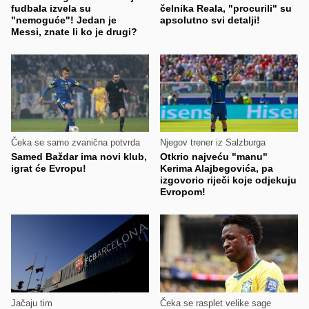
fudbala izvela su
čelnika Reala, "procurili" su
"nemoguće"! Jedan je
apsolutno svi detalji!
Messi, znate li ko je drugi?
Čeka se samo zvanična potvrda
Njegov trener iz Salzburga
Samed Baždar ima novi klub,
Otkrio najveću "manu"
igrat će Evropu!
Kerima Alajbegovića, pa
izgovorio riječi koje odjekuju
Evropom!
Jačaju tim
Čeka se rasplet velike sage