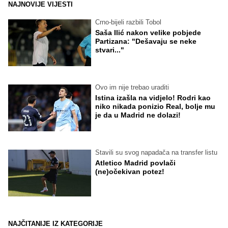
NAJNOVIJE VIJESTI
Crno-bijeli razbili Tobol
Saša Ilić nakon velike pobjede
Partizana: "Dešavaju se neke
stvari..."
Ovo im nije trebao uraditi
Istina izašla na vidjelo! Rodri kao
niko nikada ponizio Real, bolje mu
je da u Madrid ne dolazi!
Stavili su svog napadača na transfer listu
Atletico Madrid povlači
(ne)očekivan potez!
NAJČITANIJE IZ KATEGORIJE