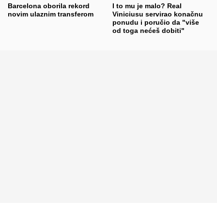
Barcelona oborila rekord
I to mu je malo? Real
novim ulaznim transferom
Viniciusu servirao konačnu
ponudu i poručio da "više
od toga nećeš dobiti"