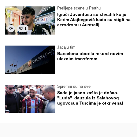
Prelijepe scene u Perthu
Igrači Juventusa su shvatili ko je
Kerim Alajbegović kada su stigli na
aerodrom u Australiji
1
Jačaju tim
Barcelona oborila rekord novim
ulaznim transferom
Spremni su na sve
Sada je jasno zašto je došao:
"Luda" klauzula iz Salahovog
ugovora s Turcima je otkrivena!