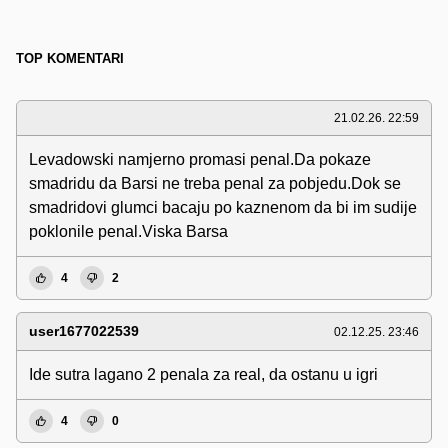
TOP KOMENTARI
21.02.26. 22:59
Levadowski namjerno promasi penal.Da pokaze
smadridu da Barsi ne treba penal za pobjedu.Dok se
smadridovi glumci bacaju po kaznenom da bi im sudije
poklonile penal.Viska Barsa
4
2
user1677022539
02.12.25. 23:46
Ide sutra lagano 2 penala za real, da ostanu u igri
4
0