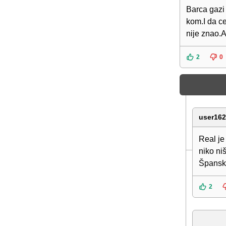
Barca gazi 
kom.I da ce
nije znao.
2
0
user16
Real je
niko ni
Špansko
2