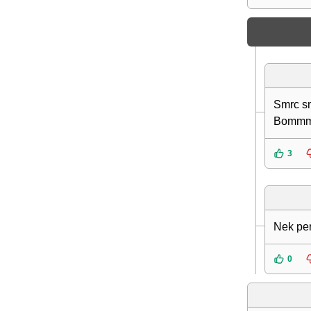
Smrc s
Bommm
3
Nek pe
0