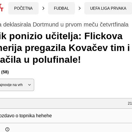
POČETNA
FUDBAL
UEFA LIGA PRVAKA
 deklasirala Dortmund u prvom meču četvrtfinala
k ponizio učitelja: Flickova
erija pregazila Kovačev tim i
ačila u polufinale!
(58)
21
ozdavo o topnika hehehe