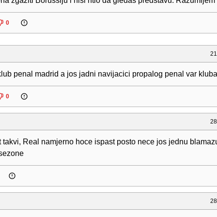
na zgaziti Borussiju i nisi htio da gledaš predstavu. Razumijem 
0
21
lub penal madrid a jos jadni navijacici propalog penal var klub
0
28
t takvi, Real namjerno hoce ispast posto nece jos jednu blamazu
 sezone
28