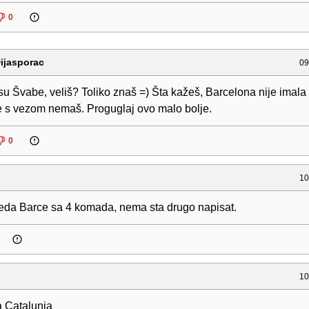
0
ijasporac
09
 su Švabe, veliš? Toliko znaš =) Šta kažeš, Barcelona nije imala
e s vezom nemaš. Proguglaj ovo malo bolje.
0
10
jeda Barce sa 4 komada, nema sta drugo napisat.
10
a Catalunja