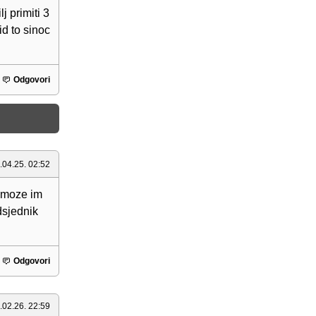
 primiti 3
id to sinoc
Odgovori
.04.25. 02:52
e moze im
dsjednik
Odgovori
.02.26. 22:59