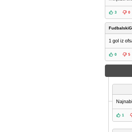
3
0
FudbalskiG
1 gol iz of
0
5
Najnabi
1