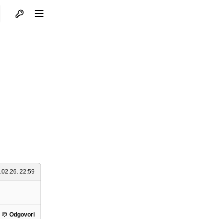
Otvori profil
Otvori meni
.02.26. 22:59
Odgovori