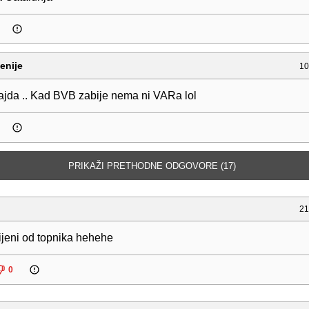
enije
10
sajda .. Kad BVB zabije nema ni VARa lol
PRIKAŽI PRETHODNE ODGOVORE (17)
21
jeni od topnika hehehe
0