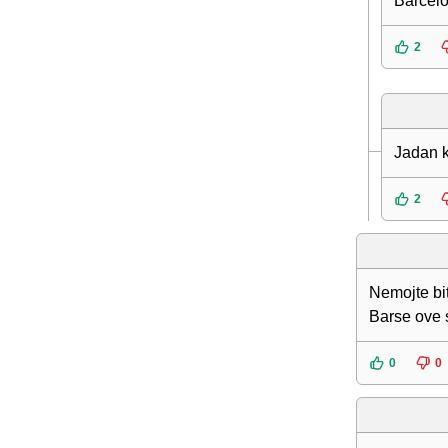
Barcelo
2
Jadan k
2
Nemojte bi
Barse ove
0
0