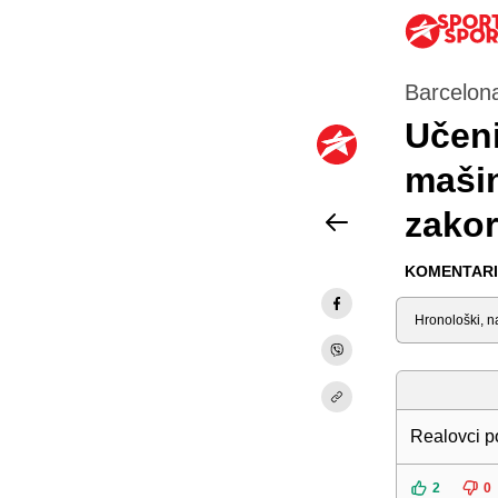
Barcelona
Učeni
mašin
zakor
KOMENTARI 
Sortiraj
Realovci p
2
0