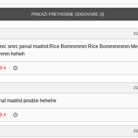
PRIKAŽI PRETHODNE ODGOVORE (3)
21
mrc smrc penal madrid.Rice Bommmmm Rice Bommmmmm Me
mm heheh
0
21
nal madrid prodze hehehe
0
21