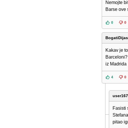
Nemojte bi
Barse ove
0
0
BogatiDija
Kakav je to
Barceloni? 
iz Madrida 
4
0
user16
Fasisti
Stefana
pitao i