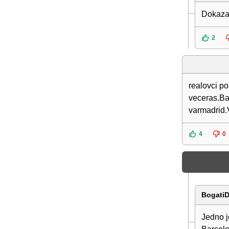
Dokaza
2
realovci po
veceras.Bar
varmadrid.
4
0
BogatiD
Jedno j