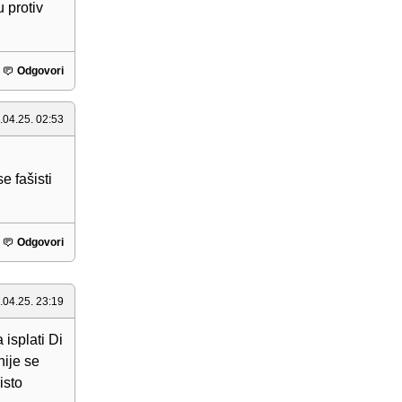
 protiv
Odgovori
.04.25. 02:53
e fašisti
Odgovori
.04.25. 23:19
isplati Di
nije se
isto