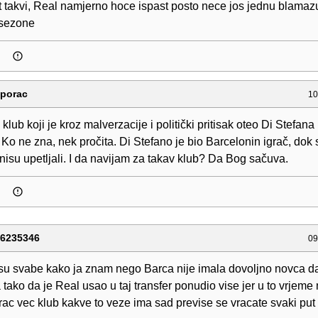
t takvi, Real namjerno hoce ispast posto nece jos jednu blamazu
 sezone
sporac
10
 klub koji je kroz malverzacije i politički pritisak oteo Di Stefana
Ko ne zna, nek pročita. Di Stefano je bio Barcelonin igrač, dok s
nisu upetljali. I da navijam za takav klub? Da Bog sačuva.
76235346
09
 su svabe kako ja znam nego Barca nije imala dovoljno novca da 
 tako da je Real usao u taj transfer ponudio vise jer u to vrjeme 
grac vec klub kakve to veze ima sad previse se vracate svaki put 