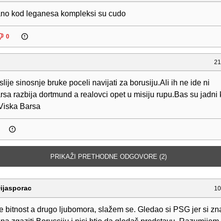
no kod leganesa kompleksi su cudo
0
21
slije sinosnje bruke poceli navijati za borusiju.Ali ih ne ide ni
sa razbija dortmund a realovci opet u misiju rupu.Bas su jadni 
Viska Barsa
PRIKAŽI PRETHODNE ODGOVORE (2)
ijasporac
10
e bitnost a drugo ljubomora, slažem se. Gledao si PSG jer si zn