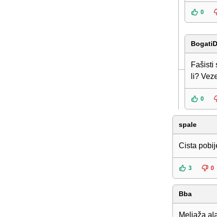
0
BogatiD
Fašisti
li? Vez
0
spale
Cista pobi
3
0
Bba
Meljaža al