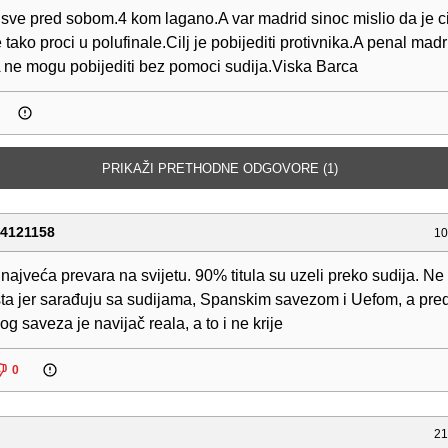
sve pred sobom.4 kom lagano.A var madrid sinoc mislio da je cilj
 tako proci u polufinale.Cilj je pobijediti protivnika.A penal madr
A ne mogu pobijediti bez pomoci sudija.Viska Barca
PRIKAŽI PRETHODNE ODGOVORE (1)
24121158
10
 najveća prevara na svijetu. 90% titula su uzeli preko sudija. N
šta jer sarađuju sa sudijama, Spanskim savezom i Uefom, a pre
g saveza je navijač reala, a to i ne krije
0
21