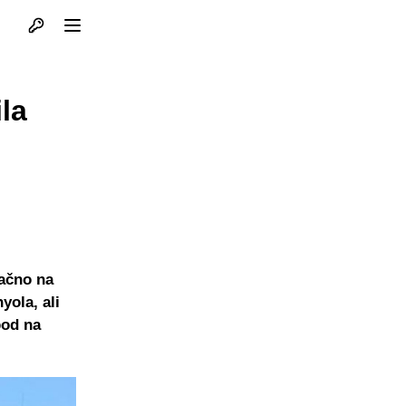
Otvori profil
Otvori meni
la
ačno na
yola, ali
 bod na