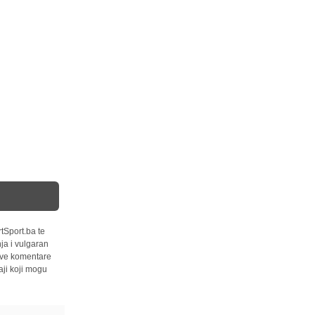
tSport.ba te
ja i vulgaran
 sve komentare
ji koji mogu