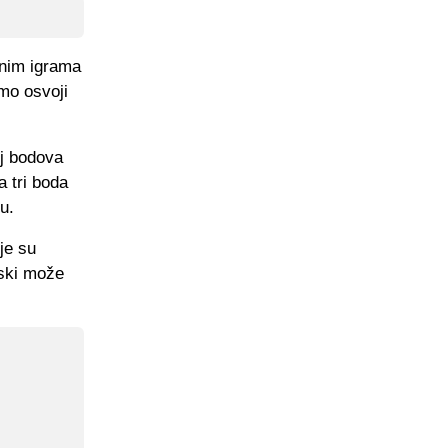
čnim igrama
mo osvoji
oj bodova
a tri boda
u.
je su
wski može