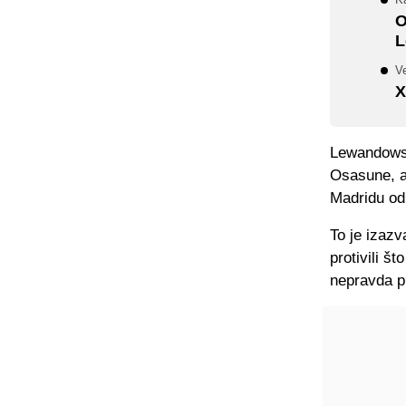
O
L
Ve
X
Lewandowsk
Osasune, al
Madridu odl
To je izazv
protivili št
nepravda p