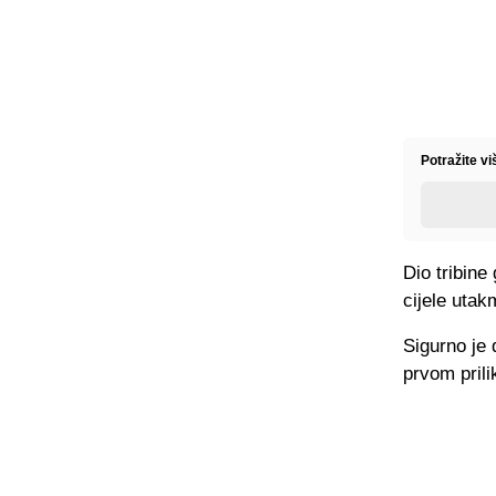
Potražite vi
Dio tribine
cijele utak
Sigurno je 
prvom prili