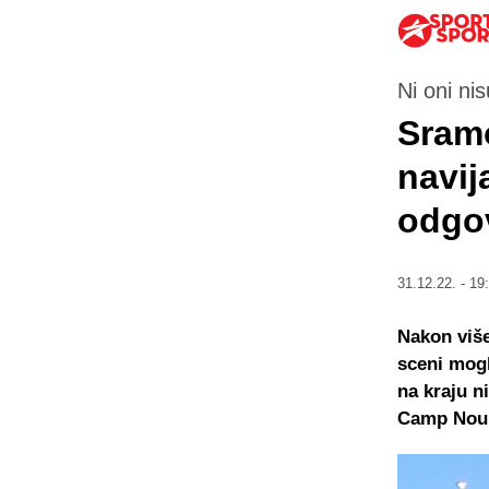
Ni oni nis
Sramo
navij
odgov
31.12.22. - 19
Nakon viš
sceni mogl
na kraju ni
Camp Nou u