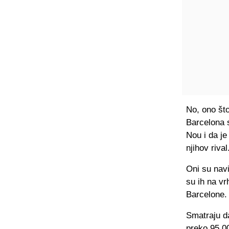
No, ono što
Barcelona 
Nou i da je
njihov rival
Oni su navi
su ih na vr
Barcelone.
Smatraju da
preko 95.00