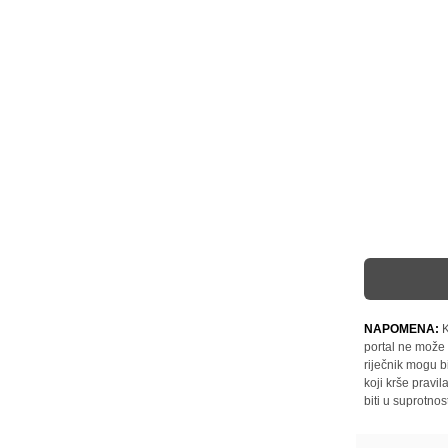
NAPOMENA:
K
portal ne može 
riječnik mogu b
koji krše pravi
biti u suprotnos