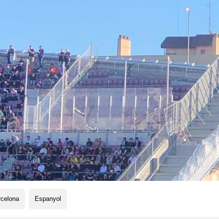
rcelona
Espanyol