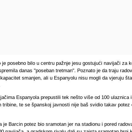
 je posebno bilo u centru pažnje jesu gostujući navijači za k
spremila danas "poseban tretman". Poznato je da traju rado
 kapacitet smanjen, ali u Espanyolu nisu mogli da vjeruju šta
.
jačima Espanyola prepustili tek nešto više od 100 ulaznica i 
h tribine, te se španskoj javnosti nije baš svidio takav potez
 je Barcin potez bio sramotan jer na stadionu i pored radov
0 navijača, a gradskom rivalu dali su zaista sramotan broj 