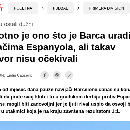
POČETNA
FUDBAL
PRIMERA DIVISION
u ostali dužni
tno je ono što je Barca uradi
ačima Espanyola, ali takav
or nisu očekivali
:04,
Endin Čaušević
e od mjesec dana pauze navijači Barcelone danas su kon
i da prate svoj klub i to u gradskom derbiju protiv Espan
su mogli biti zadovoljni jer je ljuti rival uspio da osvoji
 utakmici koja je na kraju završena rezultatom 1:1.