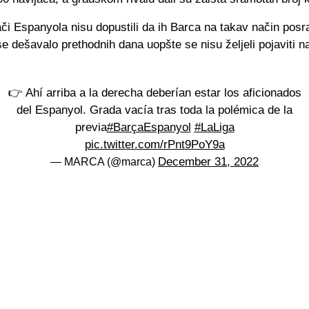
ači Espanyola nisu dopustili da ih Barca na takav način posr
e dešavalo prethodnih dana uopšte se nisu željeli pojaviti n
👉 Ahí arriba a la derecha deberían estar los aficionados
del Espanyol. Grada vacía tras toda la polémica de la
previa
#BarçaEspanyol
#LaLiga
pic.twitter.com/rPnt9PoY9a
December 31, 2022
— MARCA (@marca)