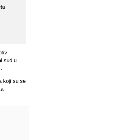
tu
tiv
ni sud u
.
 koji su se
ka