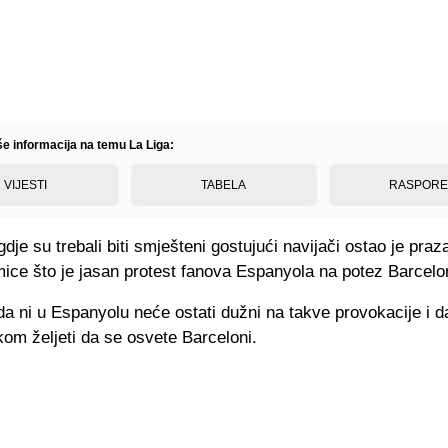
še informacija na temu La Liga:
VIJESTI
TABELA
RASPOR
 gdje su trebali biti smješteni gostujući navijači ostao je pra
mice što je jasan protest fanova Espanyola na potez Barcelo
da ni u Espanyolu neće ostati dužni na takve provokacije i 
kom željeti da se osvete Barceloni.