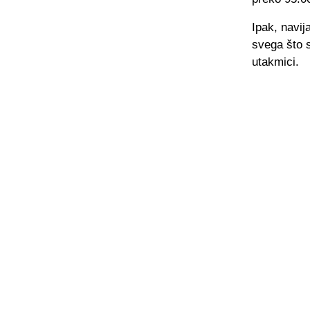
Ipak, navij
svega što s
utakmici.