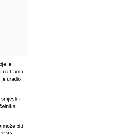
oje je
vi na Camp
 je uradio
smjestili
 čelnika
a može biti
karata.