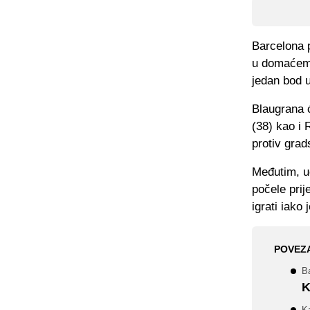
Barcelona p
u domaćem 
jedan bod u
Blaugrana ć
(38) kao i 
protiv grad
Međutim, uo
počele pri
igrati iak
POVEZ
Ba
K
K