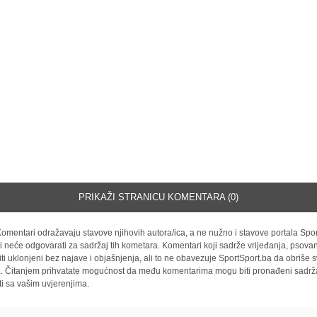
PRIKAŽI STRANICU KOMENTARA (0)
omentari odražavaju stavove njihovih autora/ica, a ne nužno i stavove portala Spor
i neće odgovarati za sadržaj tih kometara. Komentari koji sadrže vrijeđanja, psovan
iti uklonjeni bez najave i objašnjenja, ali to ne obavezuje SportSport.ba da obriše
la. Čitanjem prihvatate mogućnost da među komentarima mogu biti pronađeni sadrža
ti sa vašim uvjerenjima.