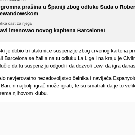
gromna prašina u Španiji zbog odluke Suda o Rober
ewandowskom
lika čast za njega
avi imenovao novog kapitena Barcelone!
i je dobio tri utakmice suspenzije zbog crvenog kartona pro
i Barcelona se žalila na tu odluku La Lige i na kraju je Civil
učio da tu suspenziju odgodi i da dozvoli Lewi da igra danas
alo nevjerovatno nezadovoljstvo čelnika i navijača Espanyola
o Barcin najbolji igrač može igrati, te su smatrali da je to veli
rema njihovom klubu.