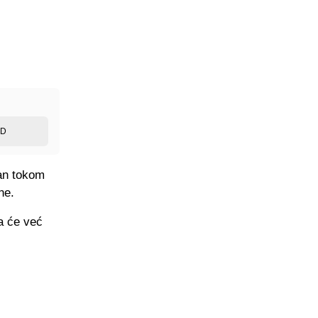
ED
zan tokom
ne.
da će već