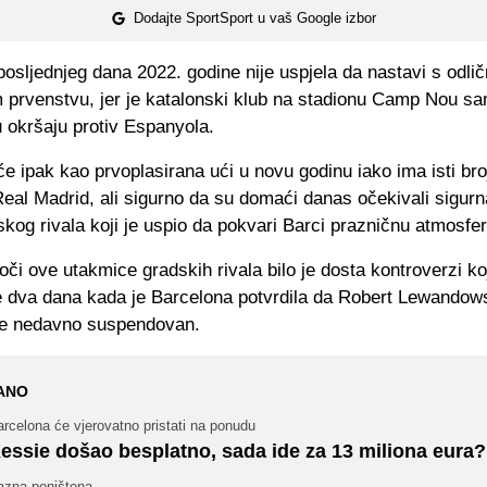
Dodajte SportSport u vaš Google izbor
osljednjeg dana 2022. godine nije uspjela da nastavi s odli
prvenstvu, jer je katalonski klub na stadionu Camp Nou sa
 okršaju protiv Espanyola.
e ipak kao prvoplasirana ući u novu godinu iako ima isti br
Real Madrid, ali sigurno da su domaći danas očekivali sigurn
skog rivala koji je uspio da pokvari Barci prazničnu atmosfer
či ove utakmice gradskih rivala bilo je dosta kontroverzi ko
je dva dana kada je Barcelona potvrdila da Robert Lewando
o je nedavno suspendovan.
ANO
rcelona će vjerovatno pristati na ponudu
essie došao besplatno, sada ide za 13 miliona eura?
azna poništena