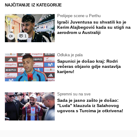
NAJČITANIJE IZ KATEGORIJE
Prelijepe scene u Perthu
Igrači Juventusa su shvatili ko je
Kerim Alajbegović kada su stigli na
aerodrom u Australiji
1
Odluka je pala
Sapunici je došao kraj: Rodri
večeras objavio gdje nastavlja
karijeru!
Spremni su na sve
Sada je jasno zašto je došao:
"Luda" klauzula iz Salahovog
ugovora s Turcima je otkrivena!