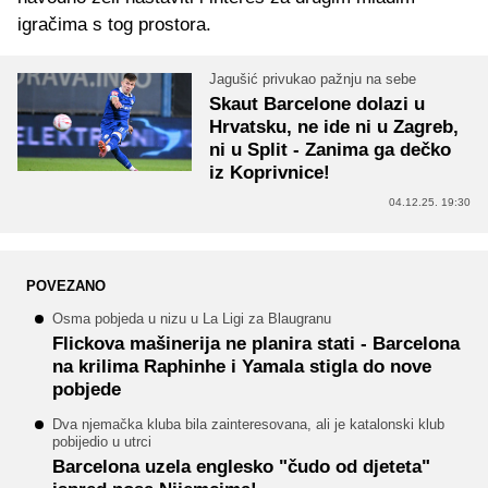
igračima s tog prostora.
Jagušić privukao pažnju na sebe
Skaut Barcelone dolazi u
Hrvatsku, ne ide ni u Zagreb,
ni u Split - Zanima ga dečko
iz Koprivnice!
04.12.25. 19:30
POVEZANO
Osma pobjeda u nizu u La Ligi za Blaugranu
Flickova mašinerija ne planira stati - Barcelona
na krilima Raphinhe i Yamala stigla do nove
pobjede
Dva njemačka kluba bila zainteresovana, ali je katalonski klub
pobijedio u utrci
Barcelona uzela englesko "čudo od djeteta"