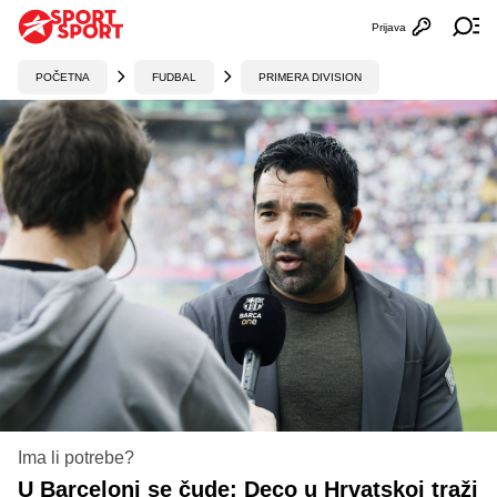
Prijava
Otvori profi
Ot
POČETNA
FUDBAL
PRIMERA DIVISION
Ima li potrebe?
U Barceloni se čude: Deco u Hrvatskoj traži