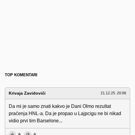
TOP KOMENTARI
Krivaja Zavidovići
21.12.25. 20:06
Da mi je samo znati kakvo je Dani Olmo rezultat
praćenja HNL-a. Da je propao u Lajpcigu ne bi nikad
vidio prvi tim Barselone...
0
0