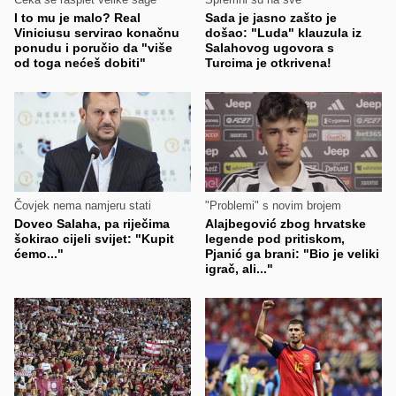
I to mu je malo? Real
Sada je jasno zašto je
Viniciusu servirao konačnu
došao: "Luda" klauzula iz
ponudu i poručio da "više
Salahovog ugovora s
od toga nećeš dobiti"
Turcima je otkrivena!
Čovjek nema namjeru stati
"Problemi" s novim brojem
Doveo Salaha, pa riječima
Alajbegović zbog hrvatske
šokirao cijeli svijet: "Kupit
legende pod pritiskom,
ćemo..."
Pjanić ga brani: "Bio je veliki
igrač, ali..."