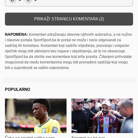
PRIKAŽI STRANICU KOMENTARA (2)
NAPOMENA:
Komentari odražavaju stavove njihovih autora/ica, a ne nužno
i stavove portala SportSport.ba te portal ne može i neće odgovarati za
sadržaj tih kometara. Komentari koji sadrže vrijeđanja, psovanja i vulgaran
riječnik mogu biti uklonjeni bez najave i objašnjenja, ali to ne obavezuje
SportSport.ba da obriše sve komentare koji krše pravila. Čitanjem prihvatate
mogućnost da među komentarima mogu biti pronađeni sadržaji koji mogu
biti u suprotnosti sa vašim uvjerenjima.
POPULARNO
Čeka se rasplet velike sage
Spremni su na sve