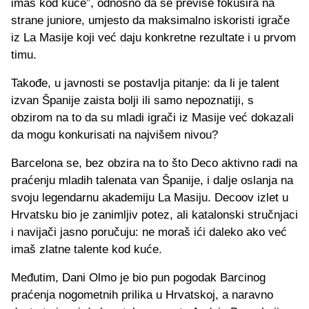
imaš kod kuće”, odnosno da se previše fokusira na
strane juniore, umjesto da maksimalno iskoristi igrače
iz La Masije koji već daju konkretne rezultate i u prvom
timu.
Takođe, u javnosti se postavlja pitanje: da li je talent
izvan Španije zaista bolji ili samo nepoznatiji, s
obzirom na to da su mladi igrači iz Masije već dokazali
da mogu konkurisati na najvišem nivou?
Barcelona se, bez obzira na to što Deco aktivno radi na
praćenju mladih talenata van Španije, i dalje oslanja na
svoju legendarnu akademiju La Masiju. Decoov izlet u
Hrvatsku bio je zanimljiv potez, ali katalonski stručnjaci
i navijači jasno poručuju: ne moraš ići daleko ako već
imaš zlatne talente kod kuće.
Međutim, Dani Olmo je bio pun pogodak Barcinog
praćenja nogometnih prilika u Hrvatskoj, a naravno