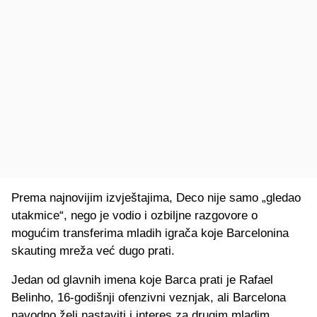
Prema najnovijim izvještajima, Deco nije samo „gledao
utakmice“, nego je vodio i ozbiljne razgovore o
mogućim transferima mladih igrača koje Barcelonina
skauting mreža već dugo prati.
Jedan od glavnih imena koje Barca prati je Rafael
Belinho, 16‑godišnji ofenzivni veznjak, ali Barcelona
navodno želi nastaviti i interes za drugim mladim