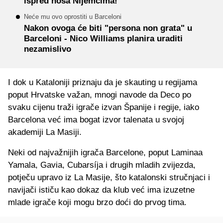
ispred nosa Nijemcima!
Neće mu ovo oprostiti u Barceloni
Nakon ovoga će biti "persona non grata" u
Barceloni - Nico Williams planira uraditi
nezamislivo
I dok u Kataloniji priznaju da je skauting u regijama
poput Hrvatske važan, mnogi navode da Deco po
svaku cijenu traži igrače izvan Španije i regije, iako
Barcelona već ima bogat izvor talenata u svojoj
akademiji La Masiji.
Neki od najvažnijih igrača Barcelone, poput Laminaa
Yamala, Gavia, Cubarsíja i drugih mladih zvijezda,
potječu upravo iz La Masije, što katalonski stručnjaci i
navijači ističu kao dokaz da klub već ima izuzetne
mlade igrače koji mogu brzo doći do prvog tima.