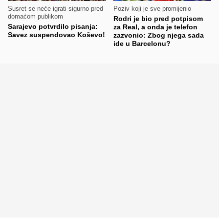
Susret se neće igrati sigurno pred
Poziv koji je sve promijenio
domaćom publikom
Rodri je bio pred potpisom
Sarajevo potvrdilo pisanja:
za Real, a onda je telefon
Savez suspendovao Koševo!
zazvonio: Zbog njega sada
ide u Barcelonu?