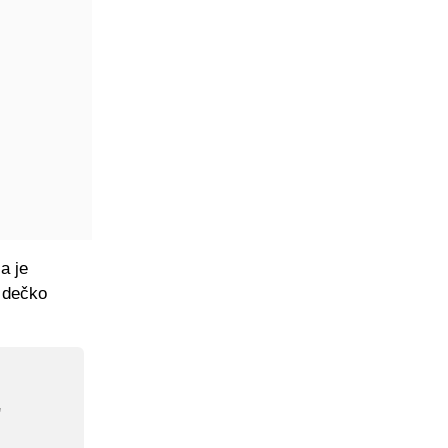
a je
j dečko
"