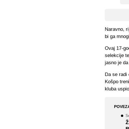
Naravno, ri
bi ga mnogi
Ovaj 17-go
selekcije t
jasno je da
Da se radi 
Košpo treni
kluba uspio
POVEZ
S
Ž
B