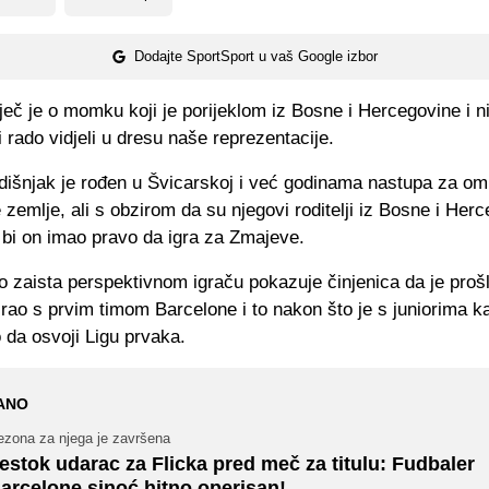
Dodajte SportSport u vaš Google izbor
ječ je o momku koji je porijeklom iz Bosne i Hercegovine i ni
 rado vidjeli u dresu naše reprezentacije.
dišnjak je rođen u Švicarskoj i već godinama nastupa za om
e zemlje, ali s obzirom da su njegovi roditelji iz Bosne i Her
 bi on imao pravo da igra za Zmajeve.
o zaista perspektivnom igraču pokazuje činjenica da je pro
rao s prvim timom Barcelone i to nakon što je s juniorima k
 da osvoji Ligu prvaka.
ANO
ezona za njega je završena
estok udarac za Flicka pred meč za titulu: Fudbaler
arcelone sinoć hitno operisan!