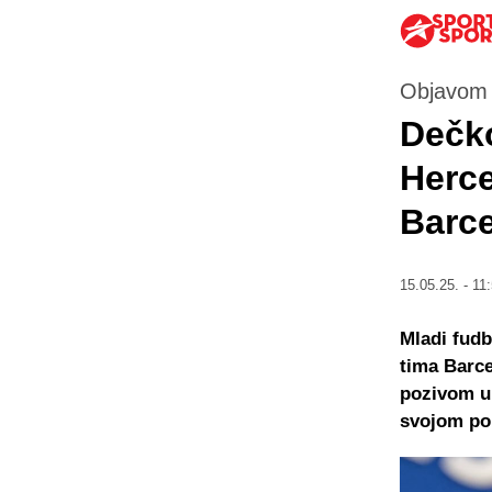
Objavom 
Dečko
Herce
Barce
15.05.25. - 11
Mladi fud
tima Barce
pozivom u 
svojom po