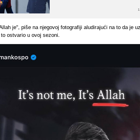
1
llah je", piše na njegovoj fotografiji aludirajući na to da je u
to ostvario u ovoj sezoni.