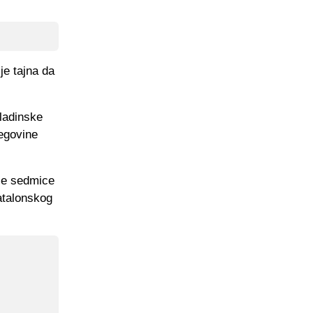
je tajna da
ladinske
cegovine
šle sedmice
atalonskog