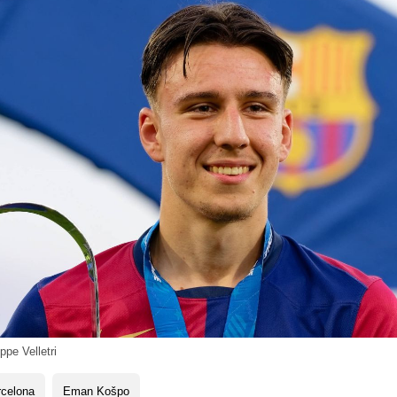
pe Velletri
rcelona
Eman Košpo