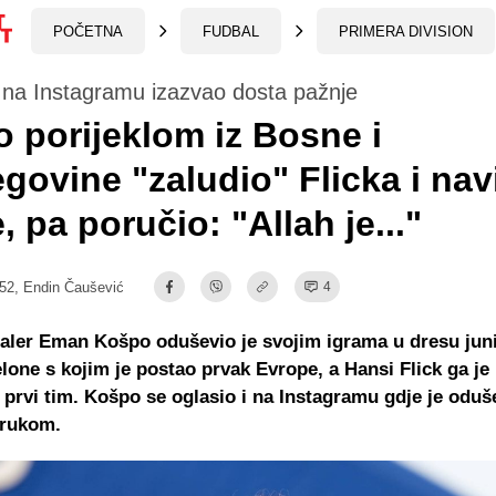
POČETNA
FUDBAL
PRIMERA DIVISION
na Instagramu izazvao dosta pažnje
 porijeklom iz Bosne i
govine "zaludio" Flicka i nav
, pa poručio: "Allah je..."
:52,
Endin Čaušević
4
baler Eman Košpo oduševio je svojim igrama u dresu jun
lone s kojim je postao prvak Evrope, a Hansi Flick ga je
prvi tim. Košpo se oglasio i na Instagramu gdje je oduš
rukom.