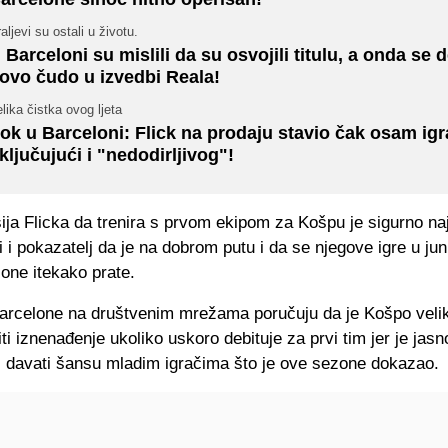
aljevi su ostali u životu.
 Barceloni su mislili da su osvojili titulu, a onda se d
ovo čudo u izvedbi Reala!
lika čistka ovog ljeta
ok u Barceloni: Flick na prodaju stavio čak osam ig
ključujući i "nedodirljivog"!
ja Flicka da trenira s prvom ekipom za Košpu je sigurno naj
i i pokazatelj da je na dobrom putu i da se njegove igre u ju
one itekako prate.
Barcelone na društvenim mrežama poručuju da je Košpo veliki
iti iznenađenje ukoliko uskoro debituje za prvi tim jer je jasn
li davati šansu mladim igračima što je ove sezone dokazao.