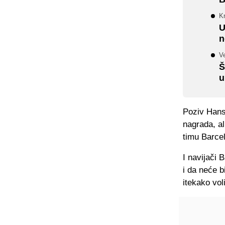
Kr
U
n
Ve
Š
u
Poziv Hansi
nagrada, al
timu Barcel
I navijači 
i da neće b
itekako vo