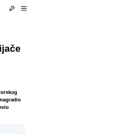
Otvori profil
Otvori meni
ijače
iorskog
 nagradio
evio