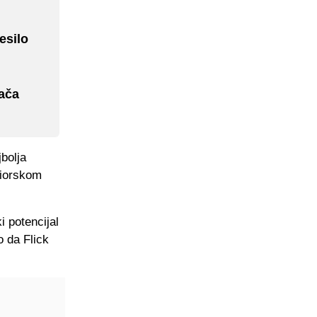
esilo
rača
bolja
niorskom
 potencijal
o da Flick