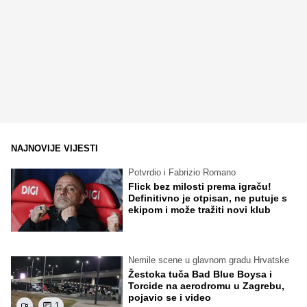
NAJNOVIJE VIJESTI
Potvrdio i Fabrizio Romano
Flick bez milosti prema igraču!
Definitivno je otpisan, ne putuje s
ekipom i može tražiti novi klub
Nemile scene u glavnom gradu Hrvatske
Žestoka tuča Bad Blue Boysa i
Torcide na aerodromu u Zagrebu,
pojavio se i video
1