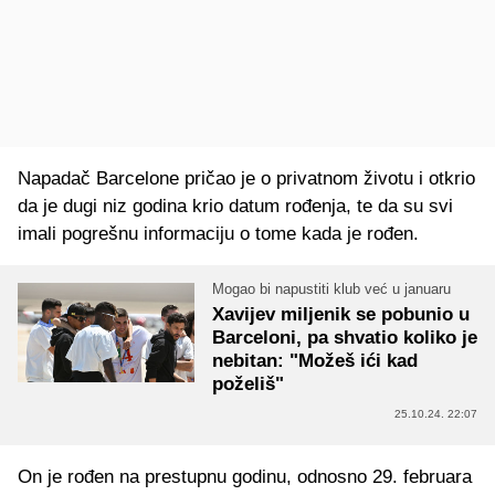
Napadač Barcelone pričao je o privatnom životu i otkrio
da je dugi niz godina krio datum rođenja, te da su svi
imali pogrešnu informaciju o tome kada je rođen.
Mogao bi napustiti klub već u januaru
Xavijev miljenik se pobunio u
Barceloni, pa shvatio koliko je
nebitan: "Možeš ići kad
poželiš"
25.10.24. 22:07
On je rođen na prestupnu godinu, odnosno 29. februara