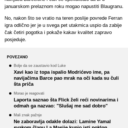
januarskom prelaznom roku mogao napustiti Blaugranu.
No, nakon što se vratio na teren poslije povrede Ferran
igra odlično jer je u svega pet utakmica uspio da zabije
čak četiri pogotka i pokaže kakav kvalitet zapravo
posjeduje.
POVEZANO
Bolje da se zaustavio kod Luke
Xavi kao iz topa ispalio Modrićevo ime, pa
navijačima Barce pao mrak na oči kada su čuli
šta priča
Morao je reagovati
Laporta saznao šta Flick želi reći novinarima i
odmah ga nazvao: "Slušaj me sad dobro"
Mali znak pažnje
Ne zaboravlja odakle dolazi: Lamine Yamal
svakom članu La Masije kupio isti poklon