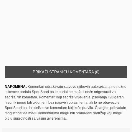
PRIKAŽI STRANICU KOMENTARA (0)
NAPOMENA:
Komentari odražavaju stavove njihovih autora/ica, a ne nužno
i stavove portala SportSport.ba te portal ne može i neće odgovarati za
sadržaj tih kometara. Komentari koji sadrže vrijeđanja, psovanja i vulgaran
riječnik mogu biti uklonjeni bez najave i objašnjenja, ali to ne obavezuje
SportSport.ba da obriše sve komentare koji krše pravila. Čitanjem prihvatate
mogućnost da među komentarima mogu biti pronađeni sadržaji koji mogu
biti u suprotnosti sa vašim uvjerenjima.