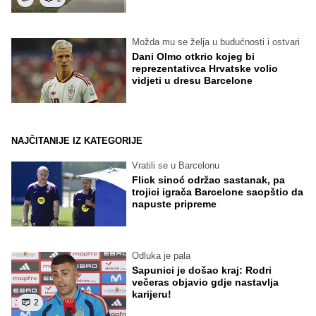
Možda mu se želja u budućnosti i ostvari
Dani Olmo otkrio kojeg bi
reprezentativca Hrvatske volio
vidjeti u dresu Barcelone
NAJČITANIJE IZ KATEGORIJE
Vratili se u Barcelonu
Flick sinoć održao sastanak, pa
trojici igrača Barcelone saopštio da
napuste pripreme
Odluka je pala
Sapunici je došao kraj: Rodri
večeras objavio gdje nastavlja
karijeru!
2