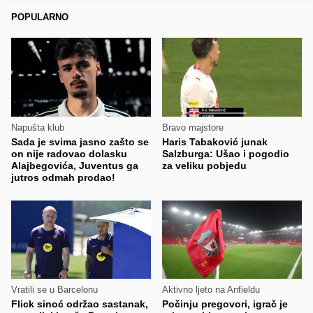
POPULARNO
Napušta klub
Bravo majstore
Sada je svima jasno zašto se
Haris Tabaković junak
on nije radovao dolasku
Salzburga: Ušao i pogodio
Alajbegovića, Juventus ga
za veliku pobjedu
jutros odmah prodao!
Vratili se u Barcelonu
Aktivno ljeto na Anfieldu
Flick sinoć održao sastanak,
Počinju pregovori, igrač je