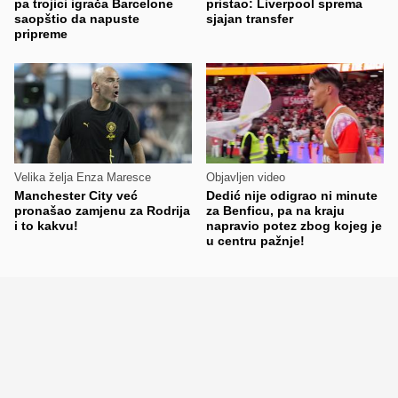
pa trojici igrača Barcelone
pristao: Liverpool sprema
saopštio da napuste
sjajan transfer
pripreme
Velika želja Enza Maresce
Objavljen video
Manchester City već
Dedić nije odigrao ni minute
pronašao zamjenu za Rodrija
za Benficu, pa na kraju
i to kakvu!
napravio potez zbog kojeg je
u centru pažnje!