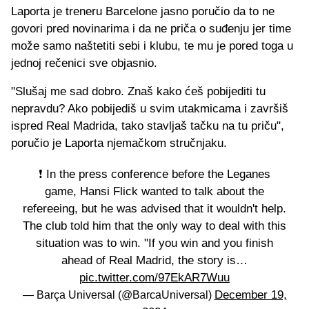
Laporta je treneru Barcelone jasno poručio da to ne
govori pred novinarima i da ne priča o suđenju jer time
može samo naštetiti sebi i klubu, te mu je pored toga u
jednoj rečenici sve objasnio.
"Slušaj me sad dobro. Znaš kako ćeš pobijediti tu
nepravdu? Ako pobijediš u svim utakmicama i završiš
ispred Real Madrida, tako stavljaš tačku na tu priču",
poručio je Laporta njemačkom stručnjaku.
❗️ In the press conference before the Leganes
game, Hansi Flick wanted to talk about the
refereeing, but he was advised that it wouldn't help.
The club told him that the only way to deal with this
situation was to win. "If you win and you finish
ahead of Real Madrid, the story is…
pic.twitter.com/97EkAR7Wuu
December 19,
— Barça Universal (@BarcaUniversal)