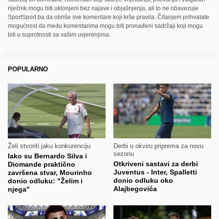
riječnik mogu biti uklonjeni bez najave i objašnjenja, ali to ne obavezuje
SportSport.ba da obriše sve komentare koji krše pravila. Čitanjem prihvatate
mogućnost da među komentarima mogu biti pronađeni sadržaji koji mogu
biti u suprotnosti sa vašim uvjerenjima.
POPULARNO
Želi stvoriti jaku konkurenciju
Derbi u okviru priprema za novu
sezonu
Iako su Bernardo Silva i
Otkriveni sastavi za derbi
Diomande praktično
Juventus - Inter, Spalletti
završena stvar, Mourinho
donio odluku oko
donio odluku: "Želim i
Alajbegovića
njega"