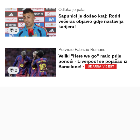
Odluka je pala
Sapunici je došao kraj: Rodri
večeras objavio gdje nastavlja
karijeru!
2
Potvrdio Fabrizio Romano
Veliki "Here we go" malo prije
ponoći - Liverpool se pojačao iz
·
Barcelone!
UDARNA VIJEST
2