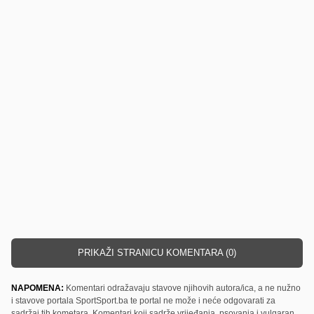
PRIKAŽI STRANICU KOMENTARA (0)
NAPOMENA:
Komentari odražavaju stavove njihovih autora/ica, a ne nužno
i stavove portala SportSport.ba te portal ne može i neće odgovarati za
sadržaj tih kometara. Komentari koji sadrže vrijeđanja, psovanja i vulgaran