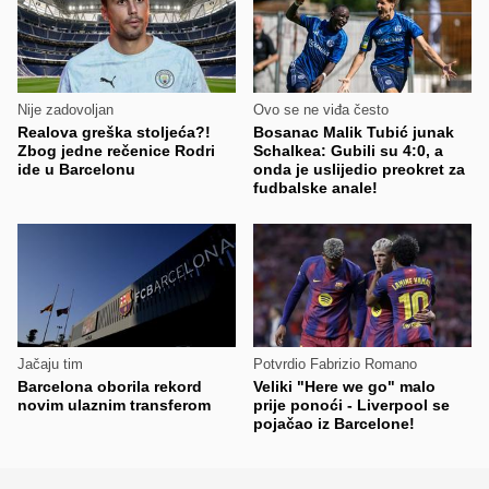
Nije zadovoljan
Ovo se ne viđa često
Realova greška stoljeća?!
Bosanac Malik Tubić junak
Zbog jedne rečenice Rodri
Schalkea: Gubili su 4:0, a
ide u Barcelonu
onda je uslijedio preokret za
fudbalske anale!
Jačaju tim
Potvrdio Fabrizio Romano
Barcelona oborila rekord
Veliki "Here we go" malo
novim ulaznim transferom
prije ponoći - Liverpool se
pojačao iz Barcelone!