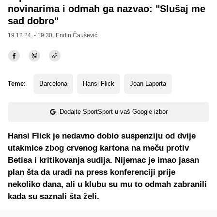
novinarima i odmah ga nazvao: "Slušaj me
sad dobro"
19.12.24. - 19:30,
Endin Čaušević
Teme:
Barcelona
Hansi Flick
Joan Laporta
Dodajte SportSport u vaš Google izbor
Hansi Flick je nedavno dobio suspenziju od dvije
utakmice zbog crvenog kartona na meču protiv
Betisa i kritikovanja sudija. Nijemac je imao jasan
plan šta da uradi na press konferenciji prije
nekoliko dana, ali u klubu su mu to odmah zabranili
kada su saznali šta želi.