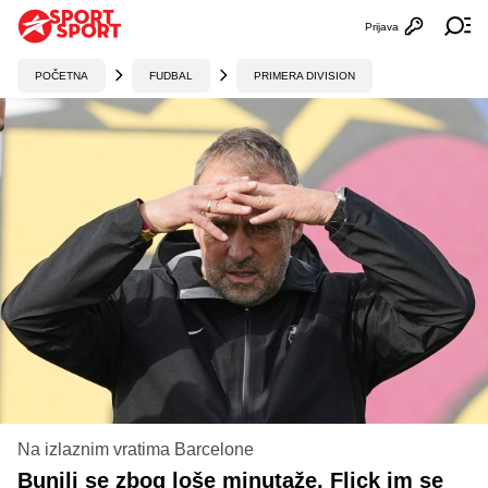
Prijava
Otvori profi
Ot
POČETNA
FUDBAL
PRIMERA DIVISION
Na izlaznim vratima Barcelone
Bunili se zbog loše minutaže, Flick im se