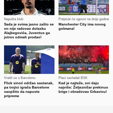
Napušta klub
Potpisat će ugovor na dvije godine
Sada je svima jasno zašto se
Manchester City ima novog
on nije radovao dolasku
golmana!
Alajbegovića, Juventus ga
jutros odmah prodao!
Vratili se u Barcelonu
Plavi savladali BSK
Flick sinoć održao sastanak,
Kad je najteže, oni daju
pa trojici igrača Barcelone
najviše: Željezničar prekinuo
saopštio da napuste
brige i obradovao Grbavicu!
pripreme