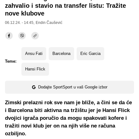
zahvalio i stavio na transfer listu: Tražite
nove klubove
06.12.24. - 14:45,
Endin Čaušević
Ansu Fati
Barcelona
Eric Garcia
Teme:
Hansi Flick
Dodajte SportSport u vaš Google izbor
Zimski prelazni rok sve nam je bliže, a čini se da će
i Barcelona biti aktivna na tržištu jer je Hansi Flick
dvojici igrača poručio da mogu spakovati kofere i
tražiti novi klub jer on na njih više ne računa
ozbiljno.