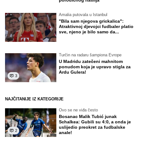
Amalia putovala u Istanbul
"Bila sam njegova grickalica":
Atraktivnoj djevojci fudbaler platio
sve, njeno je bilo samo da...
Turčin na radaru šampiona Evrope
U Madridu zatečeni mahnitom
ponudom koja je upravo stigla za
Ardu Gulera!
3
NAJČITANIJE IZ KATEGORIJE
Ovo se ne viđa često
Bosanac Malik Tubić junak
Schalkea: Gubili su 4:0, a onda je
uslijedio preokret za fudbalske
2
anale!