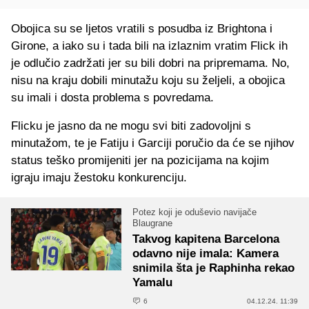
Obojica su se ljetos vratili s posudba iz Brightona i
Girone, a iako su i tada bili na izlaznim vratim Flick ih
je odlučio zadržati jer su bili dobri na pripremama. No,
nisu na kraju dobili minutažu koju su željeli, a obojica
su imali i dosta problema s povredama.
Flicku je jasno da ne mogu svi biti zadovoljni s
minutažom, te je Fatiju i Garciji poručio da će se njihov
status teško promijeniti jer na pozicijama na kojim
igraju imaju žestoku konkurenciju.
Potez koji je oduševio navijače
Blaugrane
Takvog kapitena Barcelona
odavno nije imala: Kamera
snimila šta je Raphinha rekao
Yamalu
6
04.12.24. 11:39