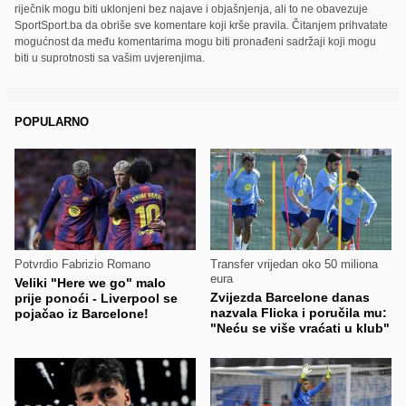
riječnik mogu biti uklonjeni bez najave i objašnjenja, ali to ne obavezuje
SportSport.ba da obriše sve komentare koji krše pravila. Čitanjem prihvatate
mogućnost da među komentarima mogu biti pronađeni sadržaji koji mogu
biti u suprotnosti sa vašim uvjerenjima.
POPULARNO
Potvrdio Fabrizio Romano
Transfer vrijedan oko 50 miliona
eura
Veliki "Here we go" malo
Zvijezda Barcelone danas
prije ponoći - Liverpool se
nazvala Flicka i poručila mu:
pojačao iz Barcelone!
"Neću se više vraćati u klub"