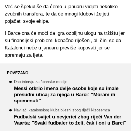
Već se špekuliše da ćemo u januaru vidjeti nekoliko
zvučnih transfera, te da će mnogi klubovi željeti
pojačati svoje ekipe.
I Barcelona će moći da igra ozbiljnu ulogu na tržištu jer
su finansijski problemi konačno riješeni, ali čini se da
Katalonci neće u januaru previše kupovati jer se
spremaju za ljeta.
POVEZANO
Dao intervju za španske medije
Messi otkrio imena dvije osobe koje su imale
presudni uticaj za njega u Barci: "Moram ih
spomenuti"
Navijači katalonskog kluba bijesni zbog riječi Nizozemca
Fudbalski svijet u nevjerici zbog riječi Van der
Vaarta: "Svaki fudbaler to želi, čak i oni u Barci"