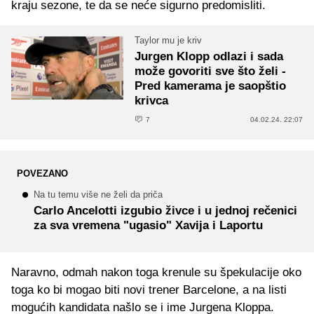
kraju sezone, te da se neće sigurno predomisliti.
Taylor mu je kriv
Jurgen Klopp odlazi i sada
može govoriti sve što želi -
Pred kamerama je saopštio
krivca
7
04.02.24. 22:07
POVEZANO
Na tu temu više ne želi da priča
Carlo Ancelotti izgubio živce i u jednoj rečenici
za sva vremena "ugasio" Xavija i Laportu
Naravno, odmah nakon toga krenule su špekulacije oko
toga ko bi mogao biti novi trener Barcelone, a na listi
mogućih kandidata našlo se i ime Jurgena Kloppa.