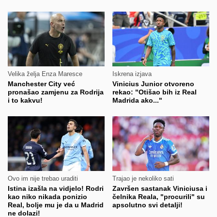
Velika želja Enza Maresce
Iskrena izjava
Manchester City već
Vinicius Junior otvoreno
pronašao zamjenu za Rodrija
rekao: "Otišao bih iz Real
i to kakvu!
Madrida ako..."
Ovo im nije trebao uraditi
Trajao je nekoliko sati
Istina izašla na vidjelo! Rodri
Završen sastanak Viniciusa i
kao niko nikada ponizio
čelnika Reala, "procurili" su
Real, bolje mu je da u Madrid
apsolutno svi detalji!
ne dolazi!