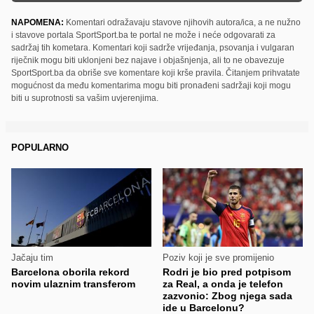
NAPOMENA:
Komentari odražavaju stavove njihovih autora/ica, a ne nužno
i stavove portala SportSport.ba te portal ne može i neće odgovarati za
sadržaj tih kometara. Komentari koji sadrže vrijeđanja, psovanja i vulgaran
riječnik mogu biti uklonjeni bez najave i objašnjenja, ali to ne obavezuje
SportSport.ba da obriše sve komentare koji krše pravila. Čitanjem prihvatate
mogućnost da među komentarima mogu biti pronađeni sadržaji koji mogu
biti u suprotnosti sa vašim uvjerenjima.
POPULARNO
Jačaju tim
Poziv koji je sve promijenio
Barcelona oborila rekord
Rodri je bio pred potpisom
novim ulaznim transferom
za Real, a onda je telefon
zazvonio: Zbog njega sada
ide u Barcelonu?