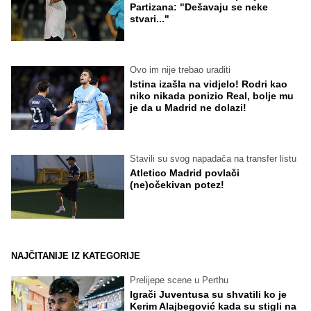
Partizana: "Dešavaju se neke
stvari..."
Ovo im nije trebao uraditi
Istina izašla na vidjelo! Rodri kao
niko nikada ponizio Real, bolje mu
je da u Madrid ne dolazi!
Stavili su svog napadača na transfer listu
Atletico Madrid povlači
(ne)očekivan potez!
NAJČITANIJE IZ KATEGORIJE
Prelijepe scene u Perthu
Igrači Juventusa su shvatili ko je
Kerim Alajbegović kada su stigli na