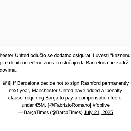
ester United odlučio se dodatno osigurati i uvesti "kaznenu
 će dobiti određeni iznos i u slučaju da Barcelona ne zadrž
edovima.
🚨🎖| If Barcelona decide not to sign Rashford permanently
next year, Manchester United have added a ‘penalty
clause’ requiring Barça to pay a compensation fee of
under €5M. [
@FabrizioRomano
]
#fcblive
July 21, 2025
— BarçaTimes (@BarcaTimes)