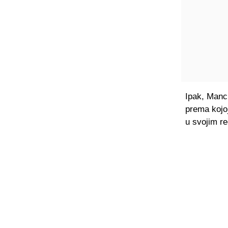
Ipak, Manch
prema kojoj
u svojim r