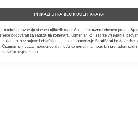
PRIKAŽI STRANICU KOMENTARA (0)
omentari odražavaju stavove njihovih autora/ica, a ne nužno i stavove portala Spor
i neće odgovarati za sadržaj tih kometara. Komentari koji sadrže vrijeđanja, psovan
iti uklonjeni bez najave i objašnjenja, ali to ne obavezuje SportSport.ba da obriše
la. Čitanjem prihvatate mogućnost da među komentarima mogu biti pronađeni sadrža
ti sa vašim uvjerenjima.