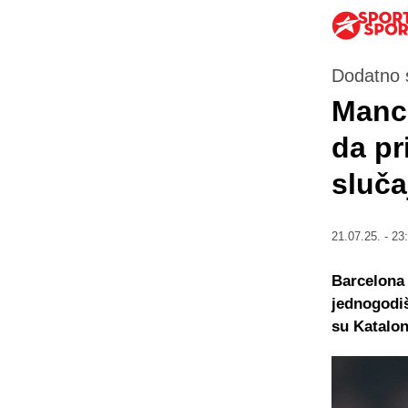
Dodatno s
Manch
da pr
sluča
21.07.25. - 23
Barcelona 
jednogodiš
su Katalon