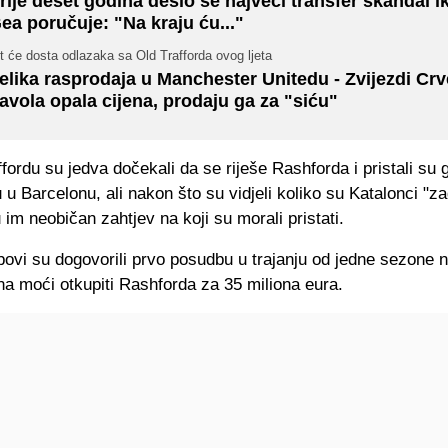
rije deset godina desio se najveći transfer skandal i
ea poručuje: "Na kraju ću..."
t će dosta odlazaka sa Old Trafforda ovog ljeta
elika rasprodaja u Manchester Unitedu - Zvijezdi Cr
avola opala cijena, prodaju ga za "siću"
fordu su jedva dočekali da se riješe Rashforda i pristali su g
u Barcelonu, ali nakon što su vidjeli koliko su Katalonci "zag
u im neobičan zahtjev na koji su morali pristati.
bovi su dogovorili prvo posudbu u trajanju od jedne sezone 
a moći otkupiti Rashforda za 35 miliona eura.