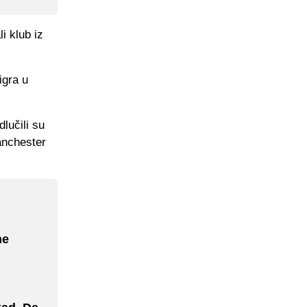
i klub iz
igra u
lučili su
anchester
ne