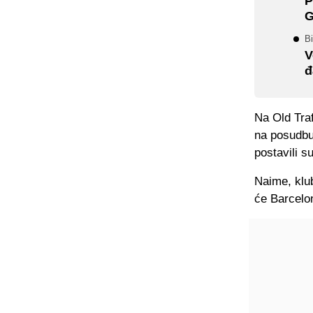
P
G
Bi
V
đ
Na Old Traf
na posudbu 
postavili s
Naime, klu
će Barcelon