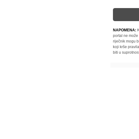
NAPOMENA:
K
portal ne može 
riječnik mogu b
koji krše pravi
biti u suprotnos