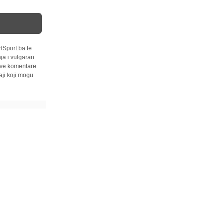
tSport.ba te
ja i vulgaran
 sve komentare
ji koji mogu