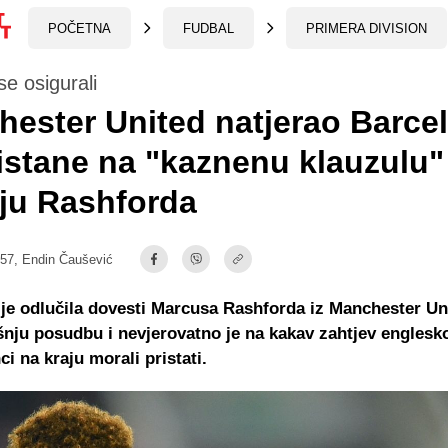
POČETNA
FUDBAL
PRIMERA DIVISION
e osigurali
ester United natjerao Barce
istane na "kaznenu klauzulu"
ju Rashforda
:57,
Endin Čaušević
je odlučila dovesti Marcusa Rashforda iz Manchester Un
nju posudbu i nevjerovatno je na kakav zahtjev englesk
ci na kraju morali pristati.