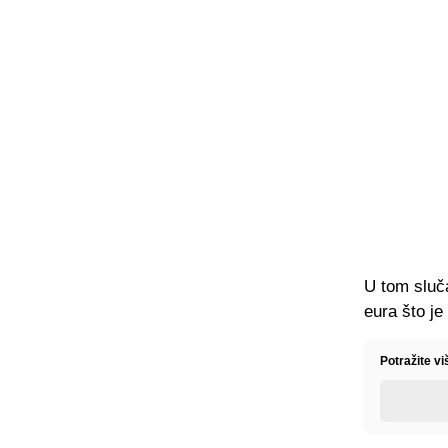
U tom sluča
eura što je
Potražite vi