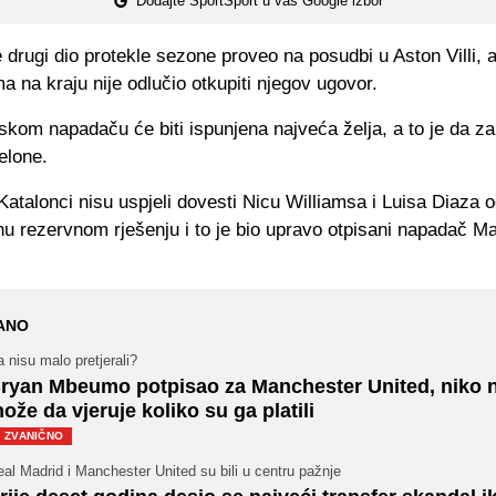
Dodajte SportSport u vaš Google izbor
 drugi dio protekle sezone proveo na posudbi u Aston Villi, al
 na kraju nije odlučio otkupiti njegov ugovor.
skom napadaču će biti ispunjena najveća želja, a to je da za
elone.
atalonci nisu uspjeli dovesti Nicu Williamsa i Luisa Diaza od
nu rezervnom rješenju i to je bio upravo otpisani napadač M
ANO
 nisu malo pretjerali?
ryan Mbeumo potpisao za Manchester United, niko 
ože da vjeruje koliko su ga platili
ZVANIČNO
al Madrid i Manchester United su bili u centru pažnje