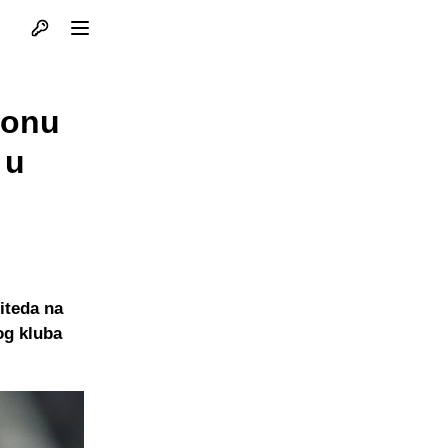
Otvori profil
Otvori meni
lonu
 u
iteda na
og kluba