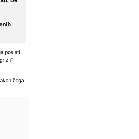
kad, De
venih
a poslati
rizli"
nakon čega