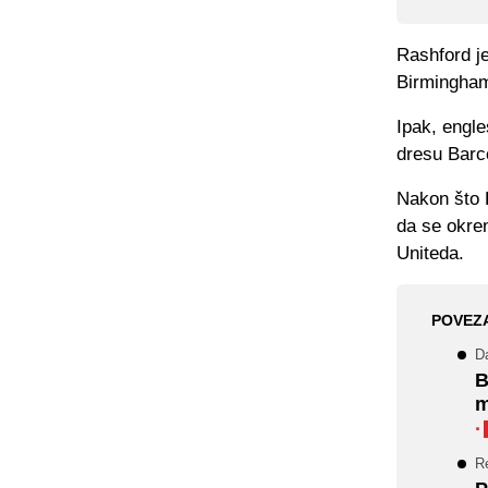
Rashford je
Birminghama
Ipak, engle
dresu Barc
Nakon što K
da se okre
Uniteda.
POVEZ
Da
B
m
·
Re