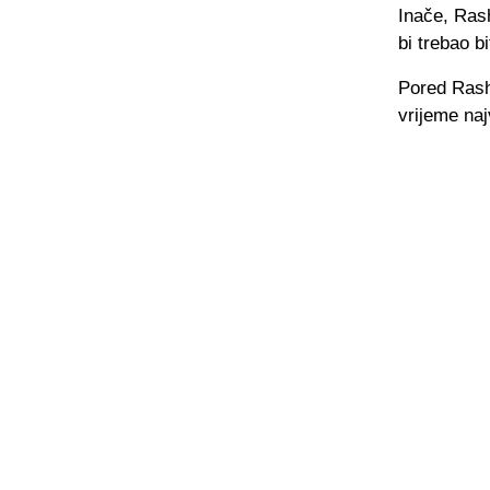
Inače, Ras
bi trebao b
Pored Rashf
vrijeme naj