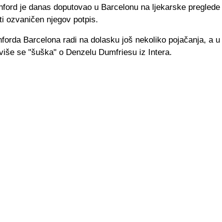
hford je danas doputovao u Barcelonu na ljekarske preglede 
iti ozvaničen njegov potpis.
orda Barcelona radi na dolasku još nekoliko pojačanja, a u 
više se "šuška" o Denzelu Dumfriesu iz Intera.