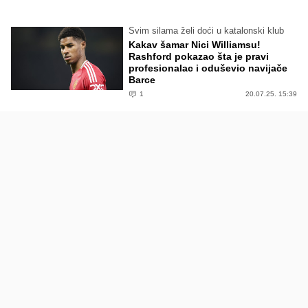
Svim silama želi doći u katalonski klub
Kakav šamar Nici Williamsu!
Rashford pokazao šta je pravi
profesionalac i oduševio navijače
Barce
1
20.07.25. 15:39