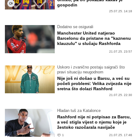
gospodin
25.07.25. 14:18
Dodatno se osigurali
Manchester United natjerao
Barcelonu da pristane na "kaznenu
klauzulu" u slučaju Rashforda
21.07.25. 23:57
Uskoro i zvanično postaju saigrači što
pravi situaciju neugodnom
Nije još ni došao u Barcu, a već su
počeli problemi: Velika zvijezda nije
sretna što dolazi Rashford
21.07.25. 22:30
Hladan tuš za Katalonce
Rashford nije ni potpisao za Barcu,
a već stigla vijest o njemu koje je
žestoko razočarala navijače
1
21.07.25. 17:46