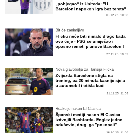
„pobjegao“ iz Uniteda: "U
Barceloni napokon igra bez tereta"
03.12.25. 10:33
Bit će zanimljivo
Flicku neće biti nimalo drago kada
ovo čuje - PSG se umiješao i
opasno remeti planove Barceloni!
27.11.25. 10:32
Nova glavobolja za Hansija Flicka
Zvijezda Barcelone stigla na
trening, pa 20 minuta kasnije sjela
u automobil i otišla kući
21.11.25. 11:09
Reakcije nakon El Clasica
Španski mediji nakon El Clasica
izdvojili Rashforda: Englez jedne
oduševio, drugi ga "pokopali"
28.10.25. 11:09