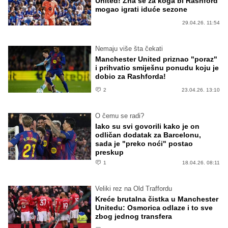
United! Zna se za koga bi Rashford
mogao igrati iduće sezone
29.04.26. 11:54
Nemaju više šta čekati
Manchester United priznao "poraz"
i prihvatio smiješnu ponudu koju je
dobio za Rashforda!
2
23.04.26. 13:10
O čemu se radi?
Iako su svi govorili kako je on
odličan dodatak za Barcelonu,
sada je "preko noći" postao
preskup
1
18.04.26. 08:11
Veliki rez na Old Traffordu
Kreće brutalna čistka u Manchester
Unitedu: Osmorica odlaze i to sve
zbog jednog transfera