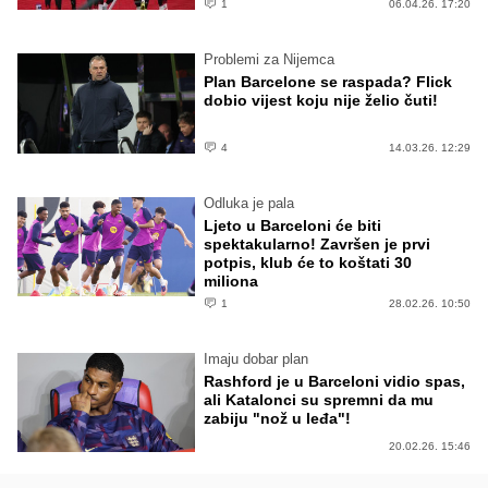
1
06.04.26. 17:20
Problemi za Nijemca
Plan Barcelone se raspada? Flick
dobio vijest koju nije želio čuti!
4
14.03.26. 12:29
Odluka je pala
Ljeto u Barceloni će biti
spektakularno! Završen je prvi
potpis, klub će to koštati 30
miliona
1
28.02.26. 10:50
Imaju dobar plan
Rashford je u Barceloni vidio spas,
ali Katalonci su spremni da mu
zabiju "nož u leđa"!
20.02.26. 15:46