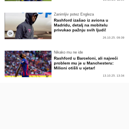
Zanimljiv potez Engleza
Rashford izašao iz aviona u
Madridu, detalj na mobitelu
privukao pažnju svih ljudi!
26.10.25. 09:39
Nikako mu ne ide
Rashford u Barceloni, ali najveći
problem mu je u Manchesteru:
Milioni otišli u vjetar!
13.10.25. 13:34