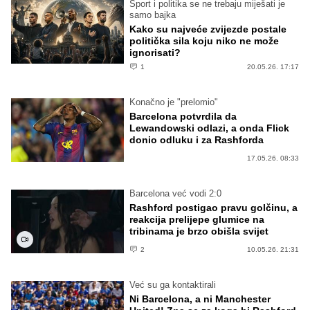
Sport i politika se ne trebaju miješati je
samo bajka
Kako su najveće zvijezde postale
politička sila koju niko ne može
ignorisati?
1
20.05.26. 17:17
Konačno je "prelomio"
Barcelona potvrdila da
Lewandowski odlazi, a onda Flick
donio odluku i za Rashforda
17.05.26. 08:33
Barcelona već vodi 2:0
Rashford postigao pravu golčinu, a
reakcija prelijepe glumice na
tribinama je brzo obišla svijet
2
10.05.26. 21:31
Već su ga kontaktirali
Ni Barcelona, a ni Manchester