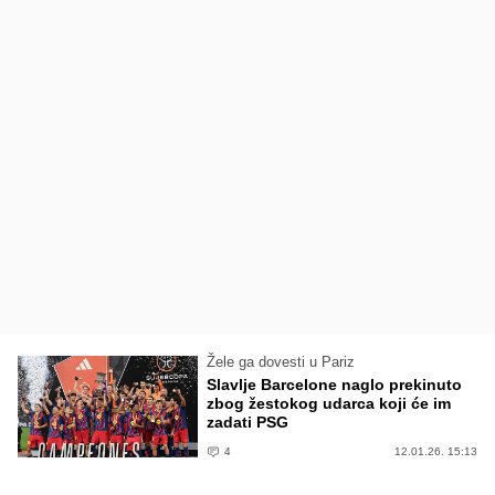
Žele ga dovesti u Pariz
Slavlje Barcelone naglo prekinuto
zbog žestokog udarca koji će im
zadati PSG
4
12.01.26. 15:13