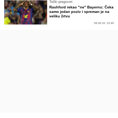
Teški pregovori
Rashford rekao "ne" Bayernu: Čeka
samo jedan poziv i spreman je na
veliku žrtvu
08.06.26. 23:49