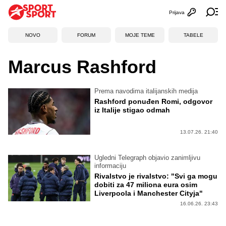
Prijava
Otvori profi
Ot
NOVO
FORUM
MOJE TEME
TABELE
Marcus Rashford
Prema navodima italijanskih medija
Rashford ponuđen Romi, odgovor
iz Italije stigao odmah
13.07.26. 21:40
Ugledni Telegraph objavio zanimljivu
informaciju
Rivalstvo je rivalstvo: "Svi ga mogu
dobiti za 47 miliona eura osim
Liverpoola i Manchester Cityja"
16.06.26. 23:43