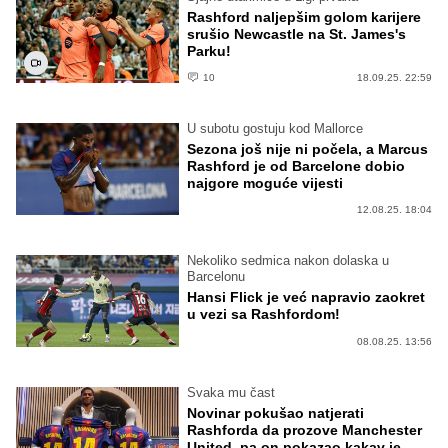
Rashford naljepšim golom karijere
srušio Newcastle na St. James's
Parku!
10
18.09.25. 22:59
U subotu gostuju kod Mallorce
Sezona još nije ni počela, a Marcus
Rashford je od Barcelone dobio
najgore moguće vijesti
12.08.25. 18:04
Nekoliko sedmica nakon dolaska u
Barcelonu
Hansi Flick je već napravio zaokret
u vezi sa Rashfordom!
08.08.25. 13:56
Svaka mu čast
Novinar pokušao natjerati
Rashforda da prozove Manchester
United, pa on pokazao kakav je