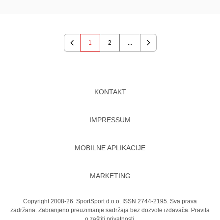
1
2
...
Previous
Next
KONTAKT
IMPRESSUM
MOBILNE APLIKACIJE
MARKETING
Copyright 2008-26. SportSport d.o.o. ISSN 2744-2195. Sva prava
zadržana. Zabranjeno preuzimanje sadržaja bez dozvole izdavača.
Pravila
o zaštiti privatnosti.