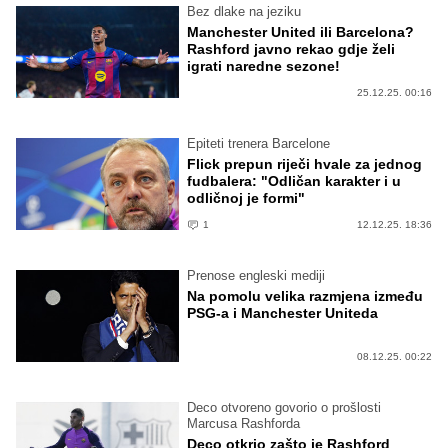
Bez dlake na jeziku
Manchester United ili Barcelona?
Rashford javno rekao gdje želi
igrati naredne sezone!
25.12.25. 00:16
Epiteti trenera Barcelone
Flick prepun riječi hvale za jednog
fudbalera: "Odličan karakter i u
odličnoj je formi"
1
12.12.25. 18:36
Prenose engleski mediji
Na pomolu velika razmjena između
PSG-a i Manchester Uniteda
08.12.25. 00:22
Deco otvoreno govorio o prošlosti
Marcusa Rashforda
Deco otkrio zašto je Rashford