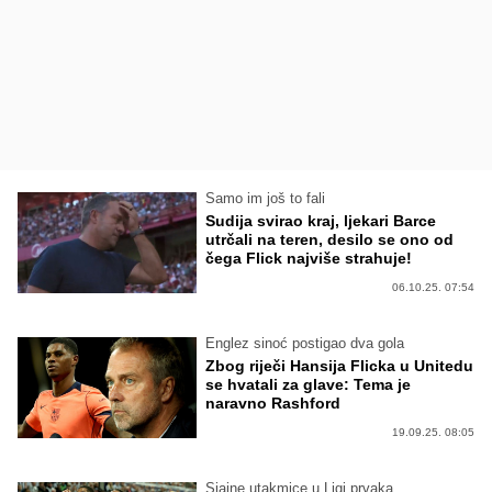
Samo im još to fali
Sudija svirao kraj, ljekari Barce
utrčali na teren, desilo se ono od
čega Flick najviše strahuje!
06.10.25. 07:54
Englez sinoć postigao dva gola
Zbog riječi Hansija Flicka u Unitedu
se hvatali za glave: Tema je
naravno Rashford
19.09.25. 08:05
Sjajne utakmice u Ligi prvaka