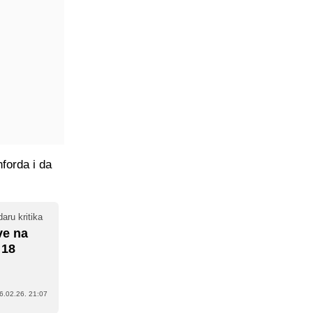
forda i da
aru kritika
ve na
 18
6.02.26. 21:07