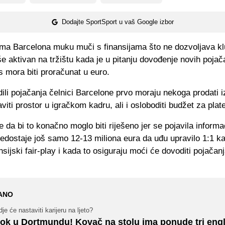
Dodajte SportSport u vaš Google izbor
ma Barcelona muku muči s finansijama što ne dozvoljava k
e aktivan na tržištu kada je u pitanju dovođenje novih pojača
s mora biti proračunat u euro.
ili pojačanja čelnici Barcelone prvo moraju nekoga prodati i
aviti prostor u igračkom kadru, ali i osloboditi budžet za plate
se da bi to konačno moglo biti riješeno jer se pojavila informa
edostaje još samo 12-13 miliona eura da uđu upravilo 1:1 ka
ansijski fair-play i kada to osiguraju moći će dovoditi pojačan
ANO
je će nastaviti karijeru na ljeto?
ok u Dortmundu! Kovač na stolu ima ponude tri eng