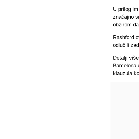
U prilog im
značajno sm
obzirom da
Rashford ov
odlučili za
Detalji viš
Barcelona ć
klauzula ko