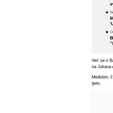
v
Ne
M
'
O
B
"
Već se s B
na Juliana 
Međutim, če
ljeto.