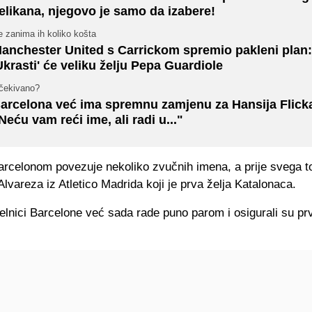
elikana, njegovo je samo da izabere!
 zanima ih koliko košta
anchester United s Carrickom spremio pakleni plan:
Ukrasti' će veliku želju Pepa Guardiole
čekivano?
arcelona već ima spremnu zamjenu za Hansija Flick
Neću vam reći ime, ali radi u..."
arcelonom povezuje nekoliko zvučnih imena, a prije svega t
Alvareza iz Atletico Madrida koji je prva želja Katalonaca.
lnici Barcelone već sada rade puno parom i osigurali su prv