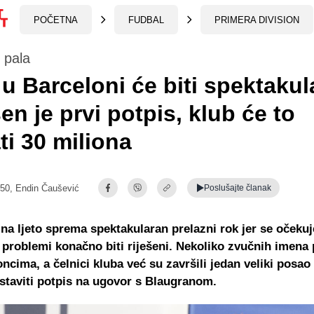
POČETNA
FUDBAL
PRIMERA DIVISION
 pala
 u Barceloni će biti spektakul
en je prvi potpis, klub će to
ti 30 miliona
:50,
Endin Čaušević
Poslušajte
članak
na ljeto sprema spektakularan prelazni rok jer se očekuj
i problemi konačno biti riješeni. Nekoliko zvučnih imena
oncima, a čelnici kluba već su završili jedan veliki posao 
 staviti potpis na ugovor s Blaugranom.