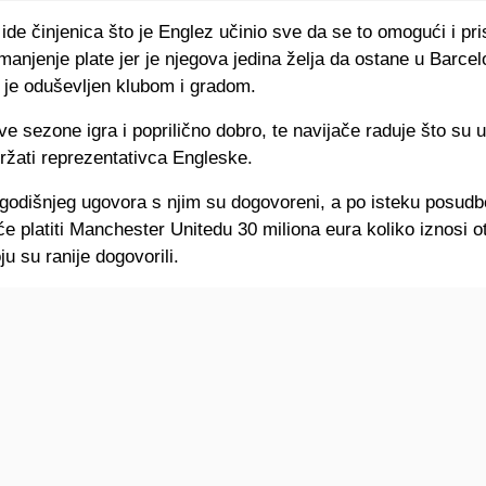
 ide činjenica što je Englez učinio sve da se to omogući i pri
anjenje plate jer je njegova jedina želja da ostane u Barcel
 je oduševljen klubom i gradom.
e sezone igra i poprilično dobro, te navijače raduje što su 
držati reprezentativca Engleske.
egodišnjeg ugovora s njim su dogovoreni, a po isteku posudb
e platiti Manchester Unitedu 30 miliona eura koliko iznosi 
ju su ranije dogovorili.