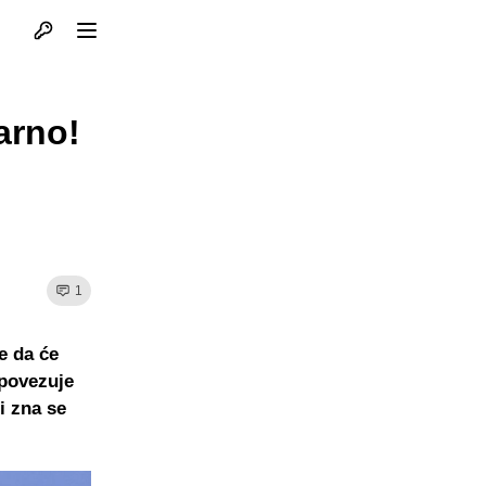
Otvori profil
Otvori meni
arno!
1
e da će
 povezuje
i zna se