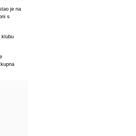
stao je na
oni s
u klubu
e
otkupna