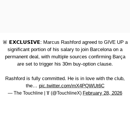
🚨 𝗘𝗫𝗖𝗟𝗨𝗦𝗜𝗩𝗘: Marcus Rashford agreed to GIVE UP a
significant portion of his salary to join Barcelona on a
permanent deal, with multiple sources confirming Barça
are set to trigger his 30m buy-option clause.
Rashford is fully committed. He is in love with the club,
the…
pic.twitter.com/mX4PQWUt6C
February 28, 2026
— The Touchline | 𝐓 (@TouchlineX)