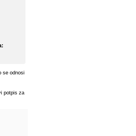
a:
o se odnosi
i potpis za