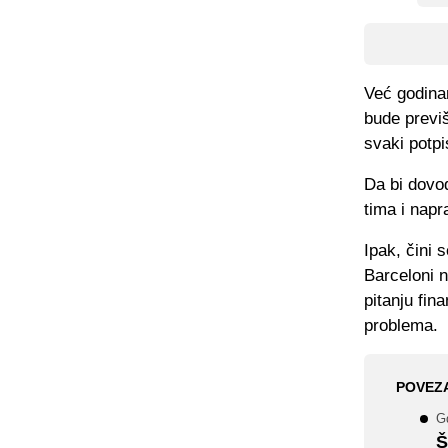
Već godina
bude previš
svaki potpi
Da bi dovod
tima i napr
Ipak, čini 
Barceloni n
pitanju fin
problema.
POVEZ
Gd
Š