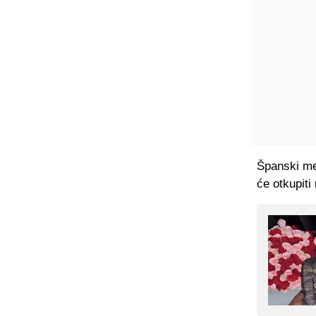
Španski me
će otkupit