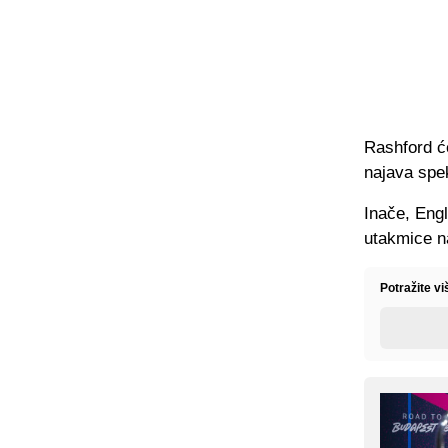
Rashford će
najava spe
Inače, Eng
utakmice na
Potražite vi