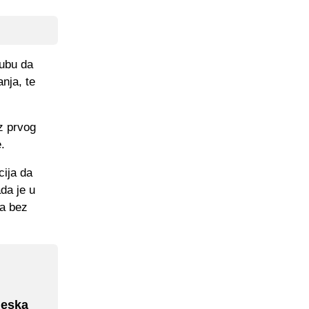
lubu da
nja, te
z prvog
.
cija da
da je u
ja bez
leska