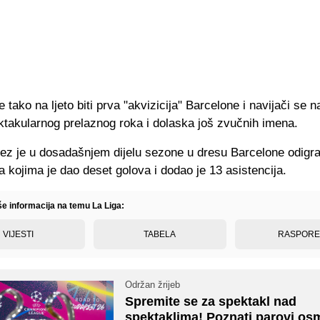
 tako na ljeto biti prva "akvizicija" Barcelone i navijači se n
ktakularnog prelaznog roka i dolaska još zvučnih imena.
lez je u dosadašnjem dijelu sezone u dresu Barcelone odigr
 kojima je dao deset golova i dodao je 13 asistencija.
še informacija na temu La Liga:
VIJESTI
TABELA
RASPOR
Održan žrijeb
Spremite se za spektakl nad
spektaklima! Poznati parovi os