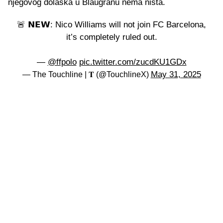
njegovog dolaska u Blaugranu nema ništa.
🚨 𝗡𝗘𝗪: Nico Williams will not join FC Barcelona,
it’s completely ruled out.
—
@ffpolo
pic.twitter.com/zucdKU1GDx
May 31, 2025
— The Touchline | 𝐓 (@TouchlineX)