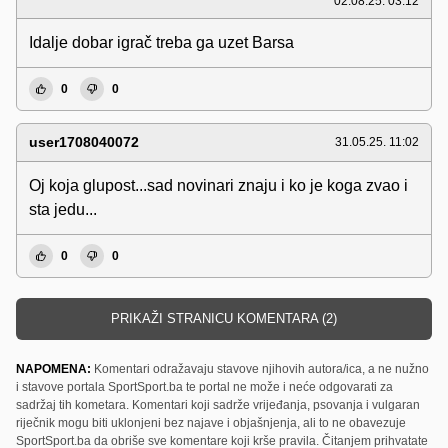
02.08.25. 03:12
Idalje dobar igrač treba ga uzet Barsa
0
0
user1708040072
31.05.25. 11:02
Oj koja glupost...sad novinari znaju i ko je koga zvao i
sta jedu...
0
0
PRIKAŽI STRANICU KOMENTARA (2)
NAPOMENA:
Komentari odražavaju stavove njihovih autora/ica, a ne nužno
i stavove portala SportSport.ba te portal ne može i neće odgovarati za
sadržaj tih kometara. Komentari koji sadrže vrijeđanja, psovanja i vulgaran
riječnik mogu biti uklonjeni bez najave i objašnjenja, ali to ne obavezuje
SportSport.ba da obriše sve komentare koji krše pravila. Čitanjem prihvatate