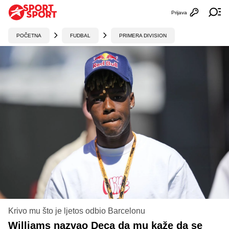
Prijava
Otvori profi
Ot
POČETNA
FUDBAL
PRIMERA DIVISION
Krivo mu što je ljetos odbio Barcelonu
Williams nazvao Deca da mu kaže da se