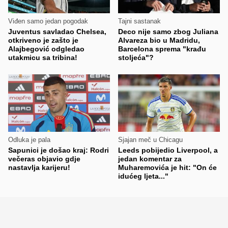
Viđen samo jedan pogodak
Tajni sastanak
Juventus savladao Chelsea,
Deco nije samo zbog Juliana
otkriveno je zašto je
Alvareza bio u Madridu,
Alajbegović odgledao
Barcelona sprema "krađu
utakmicu sa tribina!
stoljeća"?
Odluka je pala
Sjajan meč u Chicagu
Sapunici je došao kraj: Rodri
Leeds pobijedio Liverpool, a
večeras objavio gdje
jedan komentar za
nastavlja karijeru!
Muharemovića je hit: "On će
idućeg ljeta..."