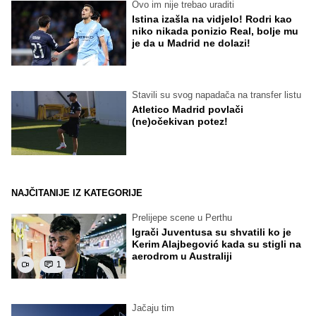
Ovo im nije trebao uraditi
Istina izašla na vidjelo! Rodri kao
niko nikada ponizio Real, bolje mu
je da u Madrid ne dolazi!
Stavili su svog napadača na transfer listu
Atletico Madrid povlači
(ne)očekivan potez!
NAJČITANIJE IZ KATEGORIJE
Prelijepe scene u Perthu
Igrači Juventusa su shvatili ko je
Kerim Alajbegović kada su stigli na
aerodrom u Australiji
1
Jačaju tim