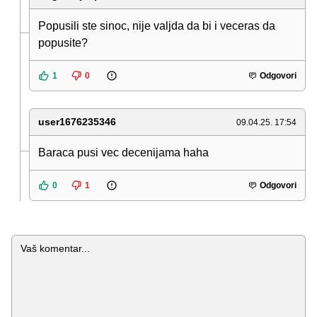
Popusili ste sinoc, nije valjda da bi i veceras da
popusite?
1
0
Odgovori
user1676235346
09.04.25. 17:54
Baraca pusi vec decenijama haha
0
1
Odgovori
Komentar