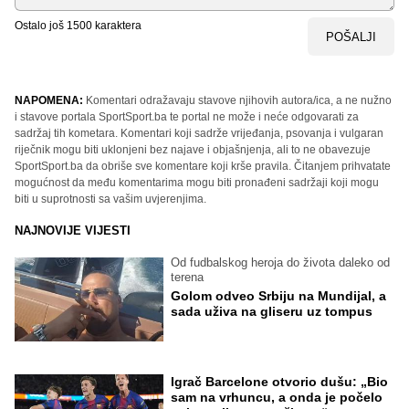
Ostalo još
1500
karaktera
POŠALJI
NAPOMENA:
Komentari odražavaju stavove njihovih autora/ica, a ne nužno
i stavove portala SportSport.ba te portal ne može i neće odgovarati za
sadržaj tih kometara. Komentari koji sadrže vrijeđanja, psovanja i vulgaran
riječnik mogu biti uklonjeni bez najave i objašnjenja, ali to ne obavezuje
SportSport.ba da obriše sve komentare koji krše pravila. Čitanjem prihvatate
mogućnost da među komentarima mogu biti pronađeni sadržaji koji mogu
biti u suprotnosti sa vašim uvjerenjima.
NAJNOVIJE VIJESTI
Od fudbalskog heroja do života daleko od
terena
Golom odveo Srbiju na Mundijal, a
sada uživa na gliseru uz tompus
Igrač Barcelone otvorio dušu: „Bio
sam na vrhuncu, a onda je počelo