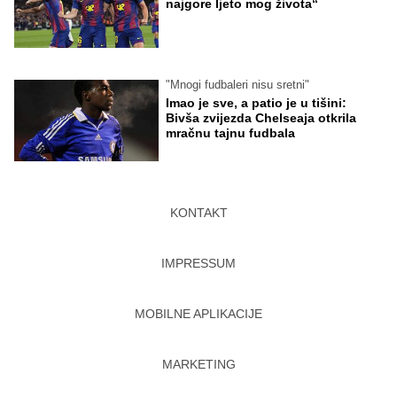
najgore ljeto mog života“
"Mnogi fudbaleri nisu sretni"
Imao je sve, a patio je u tišini:
Bivša zvijezda Chelseaja otkrila
mračnu tajnu fudbala
KONTAKT
IMPRESSUM
MOBILNE APLIKACIJE
MARKETING