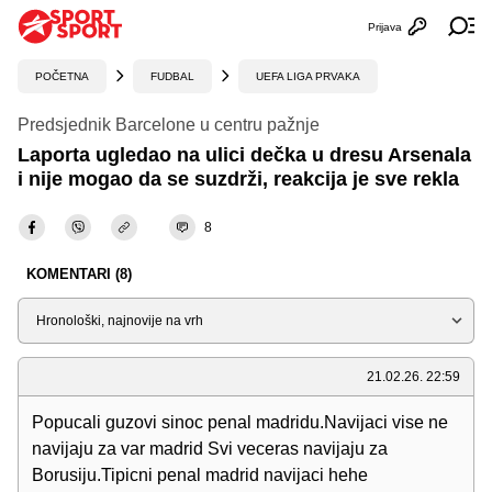
Prijava
Otvori profi
Ot
POČETNA
FUDBAL
UEFA LIGA PRVAKA
Predsjednik Barcelone u centru pažnje
Laporta ugledao na ulici dečka u dresu Arsenala
i nije mogao da se suzdrži, reakcija je sve rekla
8
KOMENTARI (8)
Sortiraj
21.02.26. 22:59
Popucali guzovi sinoc penal madridu.Navijaci vise ne
navijaju za var madrid Svi veceras navijaju za
Borusiju.Tipicni penal madrid navijaci hehe