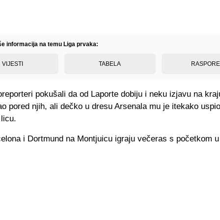
iše informacija na temu Liga prvaka:
VIJESTI
TABELA
RASPOR
oreporteri pokušali da od Laporte dobiju i neku izjavu na kraj
 pored njih, ali dečko u dresu Arsenala mu je itekako uspi
licu.
celona i Dortmund na Montjuicu igraju večeras s početkom u