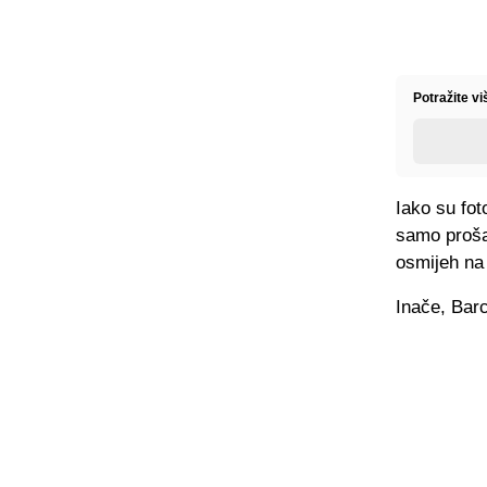
Potražite v
Iako su fot
samo prošao
osmijeh na 
Inače, Bar