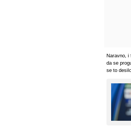
Naravno, i 
da se progu
se to desil