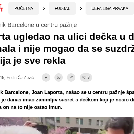
POČETNA
FUDBAL
UEFA LIGA PRVAKA
ik Barcelone u centru pažnje
ta ugledao na ulici dečka u 
ala i nije mogao da se suzdrž
ija je sve rekla
:15,
Endin Čaušević
8
k Barcelone, Joan Laporta, našao se u centru pažnje šp
r je danas imao zanimljiv susret s dečkom koji je nosio d
a on na to nije ostao imun.