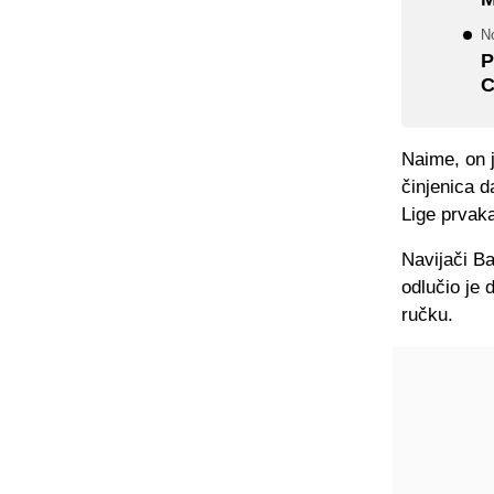
No
P
C
Naime, on j
činjenica d
Lige prvak
Navijači Ba
odlučio je 
ručku.