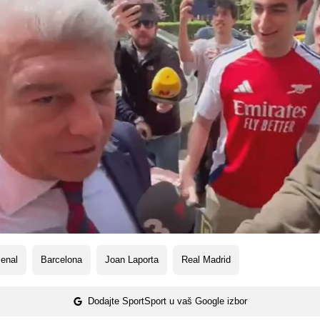
enal
Barcelona
Joan Laporta
Real Madrid
Dodajte SportSport u vaš Google izbor