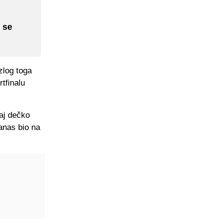
 se
zlog toga
tfinalu
vaj dečko
anas bio na