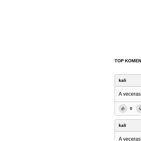
TOP KOMEN
kali
A veceras
0
kali
A veceras