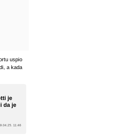
ortu uspio
di, a kada
ti je
i da je
9.04.25. 11:46