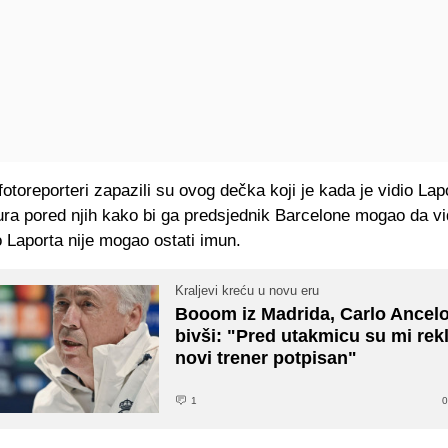
fotoreporteri zapazili su ovog dečka koji je kada je vidio Lap
ra pored njih kako bi ga predsjednik Barcelone mogao da vi
o Laporta nije mogao ostati imun.
Kraljevi kreću u novu eru
Booom iz Madrida, Carlo Ancelot
bivši: "Pred utakmicu su mi rekl
novi trener potpisan"
1
0