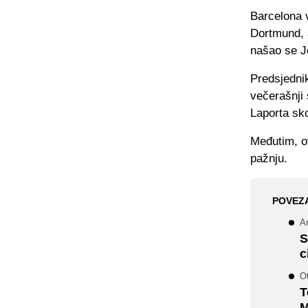
Barcelona v
Dortmund, a
našao se J
Predsjedni
večerašnji 
Laporta sk
Međutim, ov
pažnju.
POVEZ
Ar
S
c
Ot
T
M