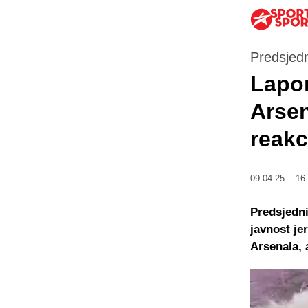
Predsjedn
Lapor
Arsen
reakc
09.04.25. - 16
Predsjedni
javnost je
Arsenala, 