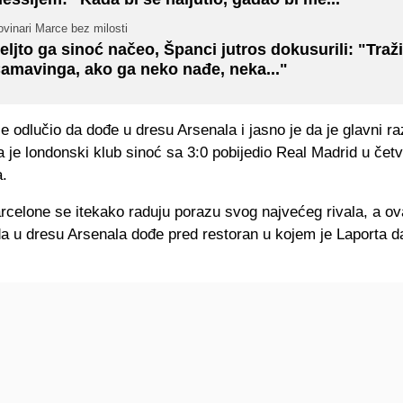
vinari Marce bez milosti
eljto ga sinoć načeo, Španci jutros dokusurili: "Traži
amavinga, ako ga neko nađe, neka..."
e odlučio da dođe u dresu Arsenala i jasno je da je glavni ra
a je londonski klub sinoć sa 3:0 pobijedio Real Madrid u četvr
a.
rcelone se itekako raduju porazu svog najvećeg rivala, a o
da u dresu Arsenala dođe pred restoran u kojem je Laporta d