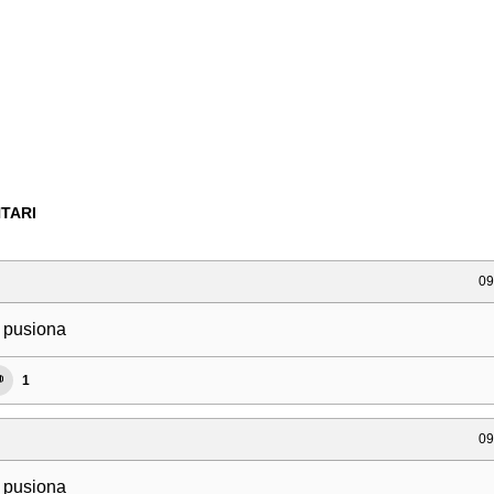
TARI
09
 pusiona
1
09
 pusiona