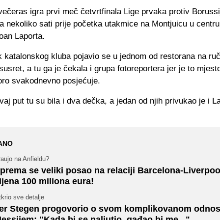
ečeras igra prvi meč četvrtfinala Lige prvaka protiv Borussi
 nekoliko sati prije početka utakmice na Montjuicu u centru
oan Laporta.
k katalonskog kluba pojavio se u jednom od restorana na ru
susret, a tu ga je čekala i grupa fotoreportera jer je to mjest
oro svakodnevno posjećuje.
aj put tu su bila i dva dečka, a jedan od njih privukao je i L
ANO
aujo na Anfieldu?
prema se veliki posao na relaciji Barcelona-Liverpoo
ijena 100 miliona eura!
krio sve detalje
er Stegen progovorio o svom komplikovanom odnos
essijem: "Kada bi se naljutio, gađao bi me..."