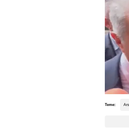
Teme:
Ars