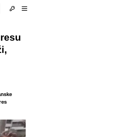
Otvori profil
Otvori meni
dresu
i,
anske
res