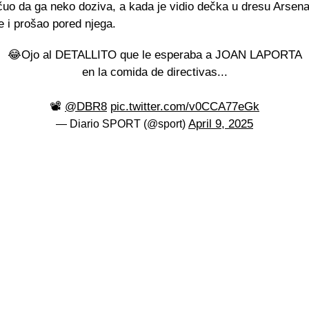
čuo da ga neko doziva, a kada je vidio dečka u dresu Arsena
 i prošao pored njega.
😂Ojo al DETALLITO que le esperaba a JOAN LAPORTA
en la comida de directivas...
📽️
@DBR8
pic.twitter.com/v0CCA77eGk
April 9, 2025
— Diario SPORT (@sport)