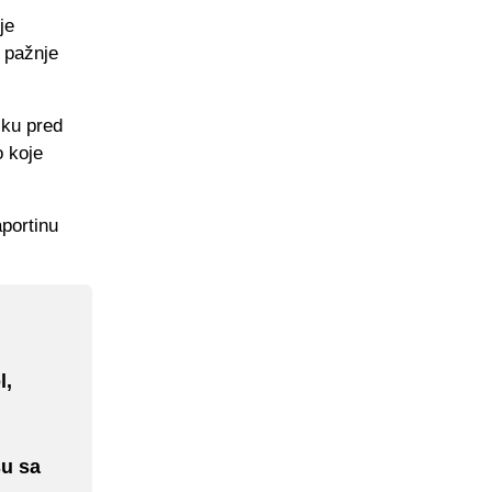
je
 pažnje
čku pred
o koje
aportinu
l,
u sa