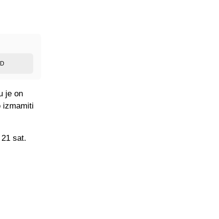
ED
u je on
o izmamiti
 21 sat.