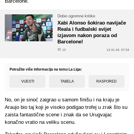
Barcelone.
Dobio ogromne kritike
Xabi Alonso šokirao navijače
Reala i fudbalski svijet
izjavom nakon poraza od
Barcelone!
10
12.01.26. 07:54
Potražite više informacija na temu La Liga:
VIJESTI
TABELA
RASPORED
No, on je sinoć zaigrao u samom finišu i na kraju je
Araujo bio taj koji je visoko podigao trofej u zrak što su
zaista fantastične scene i znak da se Urugvajac
konačno vratio na veliku scenu.