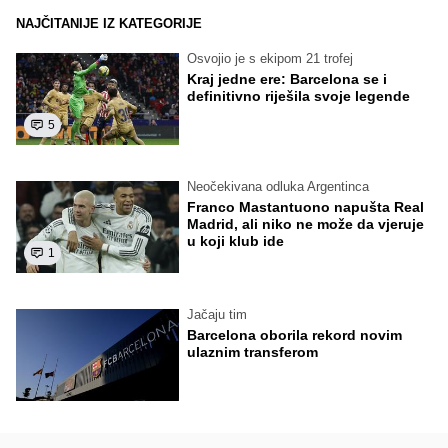
NAJČITANIJE IZ KATEGORIJE
Osvojio je s ekipom 21 trofej
Kraj jedne ere: Barcelona se i
definitivno riješila svoje legende
5
Neočekivana odluka Argentinca
Franco Mastantuono napušta Real
Madrid, ali niko ne može da vjeruje
u koji klub ide
1
Jačaju tim
Barcelona oborila rekord novim
ulaznim transferom