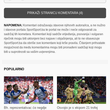
PRIKAŽI STRANICU KOMENTARA (4)
NAPOMENA:
Komentari odražavaju stavove njihovih autora/ica, a ne nužno
i stavove portala SportSport.ba te portal ne može i neće odgovarati za
sadržaj tih kometara. Komentari koji sadrže vrijeđanja, psovanja i vulgaran
riječnik mogu biti uklonjeni bez najave i objašnjenja, ali to ne obavezuje
SportSport.ba da obriše sve komentare koji krše pravila. Čitanjem prihvatate
mogućnost da među komentarima mogu biti pronađeni sadržaji koji mogu
biti u suprotnosti sa vašim uvjerenjima.
POPULARNO
Bh. reprezentativac će negdje
Osvojio je s ekipom 21 trofej