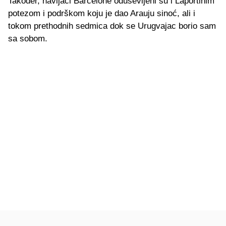
Također, navijači Barcelone oduševljeni su i Laportinim
potezom i podrškom koju je dao Arauju sinoć, ali i
tokom prethodnih sedmica dok se Urugvajac borio sam
sa sobom.