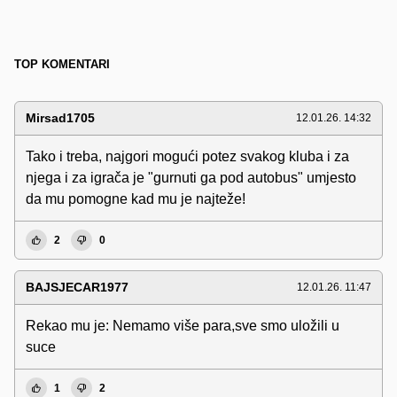
TOP KOMENTARI
Mirsad1705
12.01.26. 14:32
Tako i treba, najgori mogući potez svakog kluba i za
njega i za igrača je "gurnuti ga pod autobus" umjesto
da mu pomogne kad mu je najteže!
2
0
BAJSJECAR1977
12.01.26. 11:47
Rekao mu je: Nemamo više para,sve smo uložili u
suce
1
2