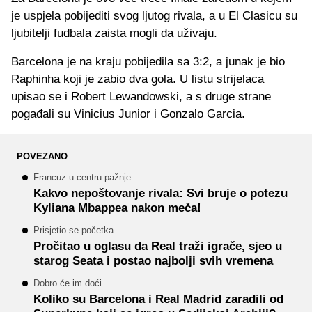
je uspjela pobijediti svog ljutog rivala, a u El Clasicu su
ljubitelji fudbala zaista mogli da uživaju.
Barcelona je na kraju pobijedila sa 3:2, a junak je bio
Raphinha koji je zabio dva gola. U listu strijelaca
upisao se i Robert Lewandowski, a s druge strane
pogađali su Vinicius Junior i Gonzalo Garcia.
POVEZANO
Francuz u centru pažnje
Kakvo nepoštovanje rivala: Svi bruje o potezu
Kyliana Mbappea nakon meča!
Prisjetio se početka
Pročitao u oglasu da Real traži igrače, sjeo u
starog Seata i postao najbolji svih vremena
Dobro će im doći
Koliko su Barcelona i Real Madrid zaradili od