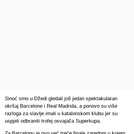
Sinoć smo u Džedi gledali još jedan spektakularan
okršaj Barcelone i Real Madrida, a ponovo su više
razloga za slavlje imali u katalonskom klubu jer su
uspjeli odbraniti trofej osvajača Superkupa.
Za Barcelonu je ovo već treće finale zaredom u kojem