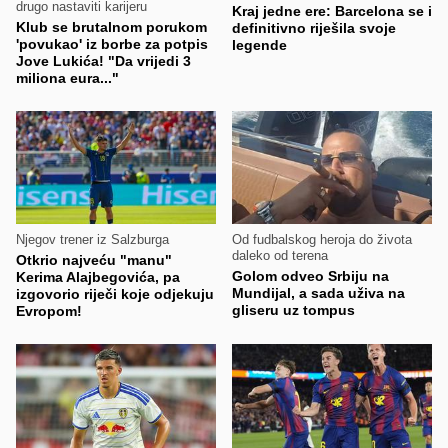
drugo nastaviti karijeru
Kraj jedne ere: Barcelona se i
Klub se brutalnom porukom
definitivno riješila svoje
'povukao' iz borbe za potpis
legende
Jove Lukića! "Da vrijedi 3
miliona eura..."
Njegov trener iz Salzburga
Od fudbalskog heroja do života
daleko od terena
Otkrio najveću "manu"
Golom odveo Srbiju na
Kerima Alajbegovića, pa
Mundijal, a sada uživa na
izgovorio riječi koje odjekuju
gliseru uz tompus
Evropom!