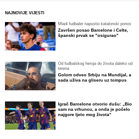
NAJNOVIJE VIJESTI
Mladi fudbaler napustio katalonski ponos
Završen posao Barcelone i Celte,
španski prvak se "osigurao"
Od fudbalskog heroja do života daleko od
terena
Golom odveo Srbiju na Mundijal, a
sada uživa na gliseru uz tompus
Igrač Barcelone otvorio dušu: „Bio
sam na vrhuncu, a onda je počelo
najgore ljeto mog života“