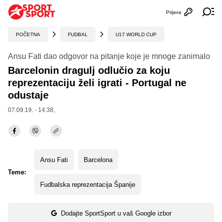
Prijava
Otvori profi
Ot
POČETNA
FUDBAL
U17 WORLD CUP
Ansu Fati dao odgovor na pitanje koje je mnoge zanimalo
Barcelonin dragulj odlučio za koju
reprezentaciju želi igrati - Portugal ne
odustaje
07.09.19. - 14:38,
Ansu Fati
Barcelona
Teme:
Fudbalska reprezentacija Španije
Dodajte SportSport u vaš Google izbor