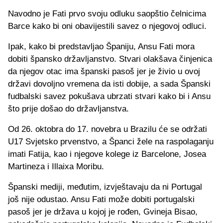
Navodno je Fati prvo svoju odluku saopštio čelnicima
Barce kako bi oni obavijestili savez o njegovoj odluci.
Ipak, kako bi predstavljao Španiju, Ansu Fati mora
dobiti špansko državljanstvo. Stvari olakšava činjenica
da njegov otac ima španski pasoš jer je živio u ovoj
državi dovoljno vremena da isti dobije, a sada Španski
fudbalski savez pokušava ubrzati stvari kako bi i Ansu
što prije došao do državljanstva.
Od 26. oktobra do 17. novebra u Brazilu će se održati
U17 Svjetsko prvenstvo, a Španci žele na raspolaganju
imati Fatija, kao i njegove kolege iz Barcelone, Josea
Martineza i Illaixa Moribu.
Španski mediji, međutim, izvještavaju da ni Portugal
još nije odustao. Ansu Fati može dobiti portugalski
pasoš jer je država u kojoj je rođen, Gvineja Bisao,