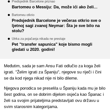
Predsjednik Barcelone priznao
Bartomeu o Messiju: Da, može ići ako želi...
Bartomeu otkrio
Predsjednik Barcelone je večeras otkrio sve o
ljetnoj sagi zvanoj Neymar: Šta je sve bilo na
stolu?
Utrka za pojačanja nikada ne prestaje
Pet "transfer sapunica" koje bismo mogli
gledati u 2020. godini!
Međutim, sada je sam Ansu Fati odlučio za koga želi
igrati. "Želim igrati za Španiju", njegove su riječi i čini
se da kod njega nikad nije ni bilo dileme.
Njegova porodica se preselila u Španiju kada mu je bilo
šest godina, on se dobrim dijelom osjeća kao Španac i
želi sa svojim prijateljima predstavljati ovu državu u
svim starosnim kategorijama.