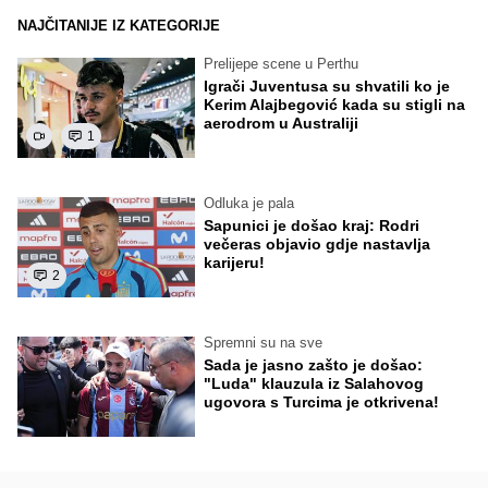
NAJČITANIJE IZ KATEGORIJE
Prelijepe scene u Perthu
Igrači Juventusa su shvatili ko je
Kerim Alajbegović kada su stigli na
aerodrom u Australiji
1
Odluka je pala
Sapunici je došao kraj: Rodri
večeras objavio gdje nastavlja
karijeru!
2
Spremni su na sve
Sada je jasno zašto je došao:
"Luda" klauzula iz Salahovog
ugovora s Turcima je otkrivena!