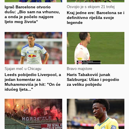
Igrač Barcelone otvorio
Osvojio je s ekipom 21 trofej
dušu: „Bio sam na vrhuncu,
Kraj jedne ere: Barcelona se i
a onda je počelo najgore
definitivno riješila svoje
ljeto mog života“
legende
Sjajan meč u Chicagu
Bravo majstore
Leeds pobijedio Liverpool, a
Haris Tabaković junak
jedan komentar za
Salzburga: Ušao i pogodio
Muharemovića je hit: "On će
za veliku pobjedu
idućeg ljeta..."