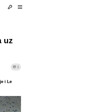
Otvori profil
Otvori meni
a uz
1
e i Le