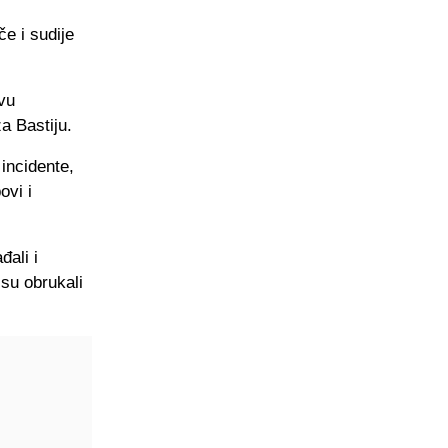
če i sudije
vu
a Bastiju.
incidente,
ovi i
đali i
 su obrukali