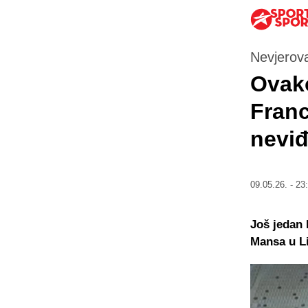
Nevjerov
Ovako
Franc
neviđ
09.05.26. - 23
Još jedan 
Mansa u Li