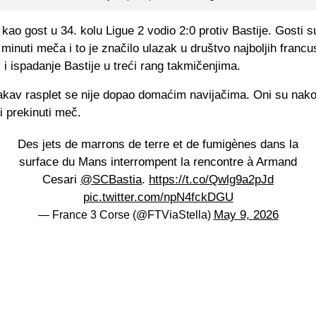
kao gost u 34. kolu Ligue 2 vodio 2:0 protiv Bastije. Gosti s
. minuti meča i to je značilo ulazak u društvo najboljih francu
i i ispadanje Bastije u treći rang takmičenjima.
akav rasplet se nije dopao domaćim navijačima. Oni su nak
li prekinuti meč.
Des jets de marrons de terre et de fumigènes dans la
surface du Mans interrompent la rencontre à Armand
Cesari
@SCBastia
.
https://t.co/Qwlg9a2pJd
pic.twitter.com/npN4fckDGU
May 9, 2026
— France 3 Corse (@FTViaStella)