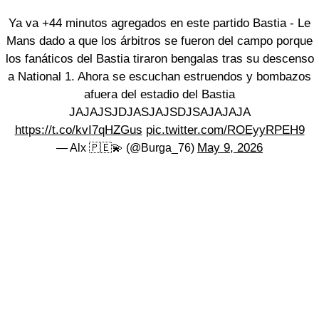
Ya va +44 minutos agregados en este partido Bastia - Le
Mans dado a que los árbitros se fueron del campo porque
los fanáticos del Bastia tiraron bengalas tras su descenso
a National 1. Ahora se escuchan estruendos y bombazos
afuera del estadio del Bastia
JAJAJSJDJASJAJSDJSAJAJAJA
https://t.co/kvI7qHZGus
pic.twitter.com/ROEyyRPEH9
May 9, 2026
— Alx 🇵🇪💫 (@Burga_76)