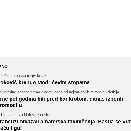
ANO
lučio se na zanimljiv korak
oković krenuo Modrićevim stopama
 naredne sezone ćemo gledati jedan od najvatrenijih evropskih derbija
rije pet godina bili pred bankrotom, danas izborili
romociju
bre vijesti za klub sa Korzike
rancuzi otkazali amaterska takmičenja, Bastia se vrat
reću ligu!