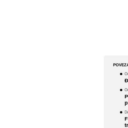
POVEZ
Od
Đ
Od
P
p
Do
F
t