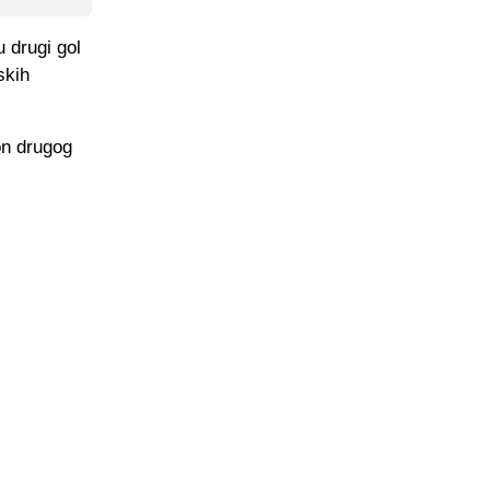
u drugi gol
skih
on drugog