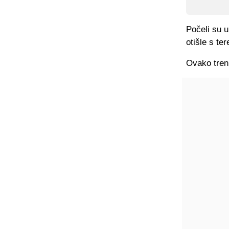
Počeli su u
otišle s te
Ovako trenu