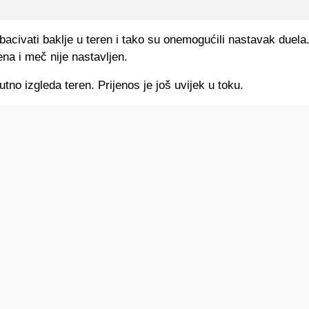
bacivati baklje u teren i tako su onemogućili nastavak duela
rena i meč nije nastavljen.
tno izgleda teren. Prijenos je još uvijek u toku.