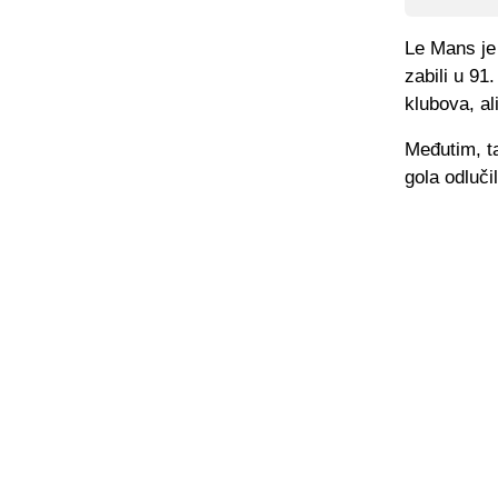
Le Mans je 
zabili u 91
klubova, al
Međutim, t
gola odluči