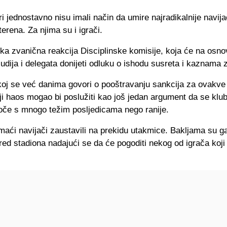
i jednostavno nisu imali način da umire najradikalnije navija
terena. Za njima su i igrači.
ka zvanična reakcija Disciplinske komisije, koja će na osno
sudija i delegata donijeti odluku o ishodu susreta i kaznama z
oj se već danima govori o pooštravanju sankcija za ovakve 
i haos mogao bi poslužiti kao još jedan argument da se klub
uoče s mnogo težim posljedicama nego ranije.
aći navijači zaustavili na prekidu utakmice. Bakljama su ga
red stadiona nadajući se da će pogoditi nekog od igrača koji