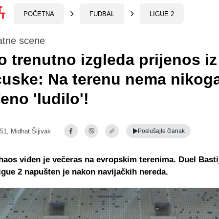
POČETNA
FUDBAL
LIGUE 2
atne scene
 trenutno izgleda prijenos iz
uske: Na terenu nema nikog
eno 'ludilo'!
:51,
Midhat Šljivak
Poslušajte
članak
haos viđen je večeras na evropskim terenima. Duel Bastij
gue 2 napušten je nakon navijačkih nereda.