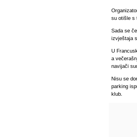
Organizator
su otišle s 
Sada se če
izvještaja 
U Francusk
a večerašnj
navijači s
Nisu se dom
parking isp
klub.