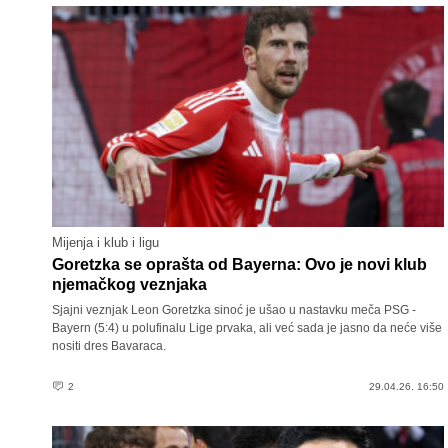
Mijenja i klub i ligu
Goretzka se oprašta od Bayerna: Ovo je novi klub
njemačkog veznjaka
Sjajni veznjak Leon Goretzka sinoć je ušao u nastavku meča PSG -
Bayern (5:4) u polufinalu Lige prvaka, ali već sada je jasno da neće više
nositi dres Bavaraca.
2
29.04.26. 16:50