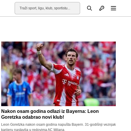
Otvori profil
Pretraga
Otvori
Nakon osam godina odlazi iz Bayerna: Leon
Goretzka odabrao novi klub!
Leon Goretzka nakon osam godina napušta Bayern. 31-godišnji veznjak
karijeru nastavlja u redovima AC Milana.