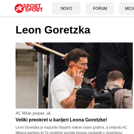
NOVO
FORUM
MOJ
Leon Goretzka
AC Milan propao, ali...
Veliki preokret u karijeri Leona Goretzke!
Leon Goretzka je napustio Bayern nakon osam godina, a umjesto AC
Milana karijeru bi 31-godišnji vezista mogao nastaviti u Juventusu.