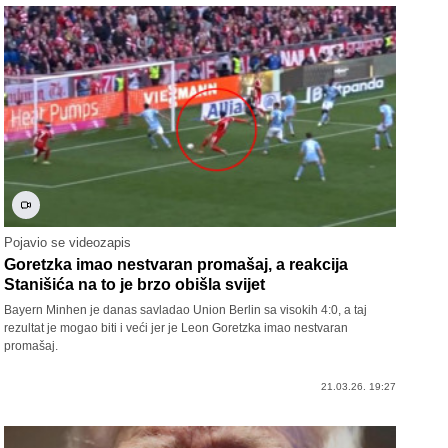
Pojavio se videozapis
Goretzka imao nestvaran promašaj, a reakcija
Stanišića na to je brzo obišla svijet
Bayern Minhen je danas savladao Union Berlin sa visokih 4:0, a taj
rezultat je mogao biti i veći jer je Leon Goretzka imao nestvaran
promašaj.
21.03.26. 19:27