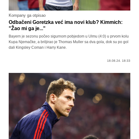
Kompany ga otpisao
Odbačeni Goretzka već ima novi klub? Kimmich:
"Žao mi ga je..."
Bayern je sezonu počeo sigurnom pobjedom u Ulmu (4:0) u prvom kolu
Kupa Njemačke, a briljirao je Thomas Muller sa dva gola, dok su po gol
dali Kingsley Coman i Harry Kane.
18.08.24. 18:33