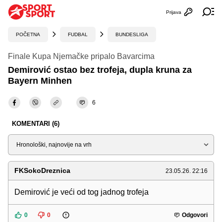
Prijava
Otvori profi
Ot
POČETNA
FUDBAL
BUNDESLIGA
Finale Kupa Njemačke pripalo Bavarcima
Demirović ostao bez trofeja, dupla kruna za
Bayern Minhen
6
KOMENTARI (6)
Sortiraj
FKSokoDreznica
23.05.26. 22:16
Demirović je veći od tog jadnog trofeja
0
0
Odgovori