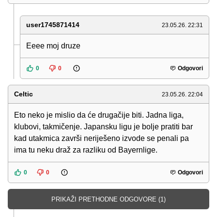
user1745871414
23.05.26. 22:31
Eeee moj druze
0
0
Odgovori
Celtic
23.05.26. 22:04
Eto neko je mislio da će drugačije biti. Jadna liga,
klubovi, takmičenje. Japansku ligu je bolje pratiti bar
kad utakmica završi neriješeno izvode se penali pa
ima tu neku draž za razliku od Bayernlige.
0
0
Odgovori
PRIKAŽI PRETHODNE ODGOVORE (1)