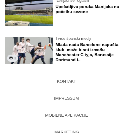
Navijači se "oglasili"
Upečatljiva poruka Manijaka na
početku sezone
Tvrde španski mediji
Mlada nada Barcelone napušta
klub, može birati između
Manchester Cityja, Borussije
2
Dortmund i...
KONTAKT
IMPRESSUM
MOBILNE APLIKACIJE
MARKETING