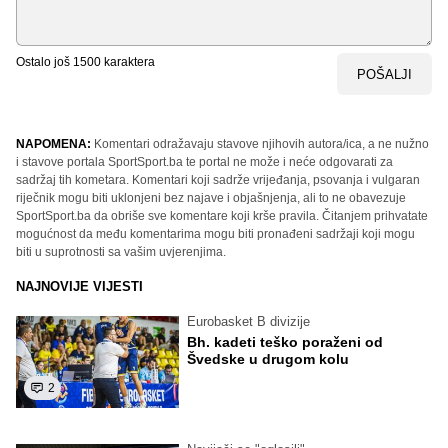
Ostalo još
1500
karaktera
POŠALJI
NAPOMENA:
Komentari odražavaju stavove njihovih autora/ica, a ne nužno
i stavove portala SportSport.ba te portal ne može i neće odgovarati za
sadržaj tih kometara. Komentari koji sadrže vrijeđanja, psovanja i vulgaran
riječnik mogu biti uklonjeni bez najave i objašnjenja, ali to ne obavezuje
SportSport.ba da obriše sve komentare koji krše pravila. Čitanjem prihvatate
mogućnost da među komentarima mogu biti pronađeni sadržaji koji mogu
biti u suprotnosti sa vašim uvjerenjima.
NAJNOVIJE VIJESTI
Eurobasket B divizije
Bh. kadeti teško poraženi od
Švedske u drugom kolu
2