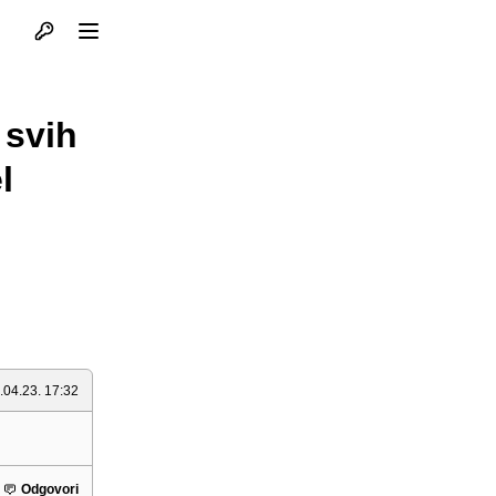
Otvori profil
Otvori meni
 svih
l
.04.23. 17:32
Odgovori