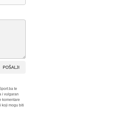
POŠALJI
Sport.ba te
a i vulgaran
sve komentare
 koji mogu biti