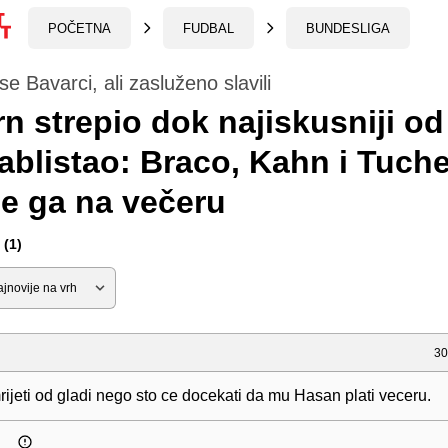
POČETNA
FUDBAL
BUNDESLIGA
se Bavarci, ali zasluženo slavili
n strepio dok najiskusniji od
zablistao: Braco, Kahn i Tuche
e ga na večeru
(1)
30
rijeti od gladi nego sto ce docekati da mu Hasan plati veceru.