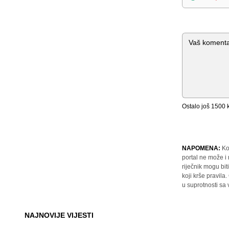
Komentar
Ostalo još
1500
k
NAPOMENA:
Ko
portal ne može i
riječnik mogu bit
koji krše pravil
u suprotnosti sa
NAJNOVIJE VIJESTI