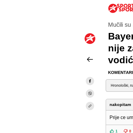
Mučili su 
Bayer
nije 
vodić
KOMENTARI 
Sortiraj
nakopitam
Prije ce um
1
0