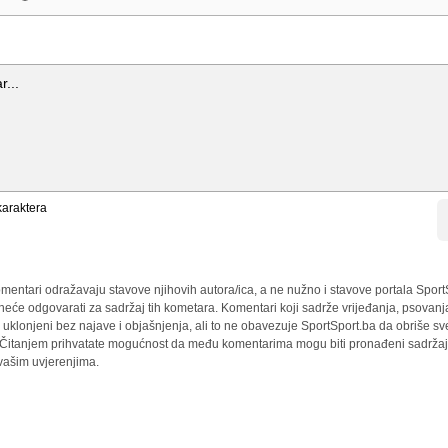
araktera
mentari odražavaju stavove njihovih autora/ica, a ne nužno i stavove portala Sport
 neće odgovarati za sadržaj tih kometara. Komentari koji sadrže vrijeđanja, psovanj
i uklonjeni bez najave i objašnjenja, ali to ne obavezuje SportSport.ba da obriše 
a. Čitanjem prihvatate mogućnost da među komentarima mogu biti pronađeni sadržaji
 vašim uvjerenjima.