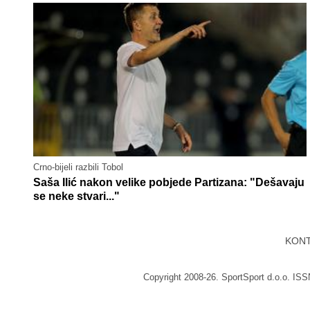
Crno-bijeli razbili Tobol
Saša Ilić nakon velike pobjede Partizana: "Dešavaju
se neke stvari..."
KON
Copyright 2008-26. SportSport d.o.o. IS