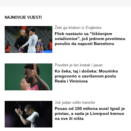
NAJNOVIJE VIJESTI
Žele ga klubovi iz Engleske
Flick nastavio sa "čišćenjem
svlačionice", još jednom prvotimcu
poručio da napusti Barcelonu
Posebni je bio kratak i jasan
Ko čeka, taj i dočeka: Mourinho
progovorio o završenom poslu
Reala i Viniciusa
Još jedan veliki transfer
Posao od 150 miliona eura! Igrač je
pristao, a sada je Liverpool krenuo
na sve ili ništa