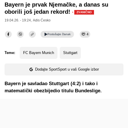
Bayern je prvak Njemačke, a danas su
oborili još jedan rekord!
·
ZVANIČNO
19.04.26. - 19:24,
Adis Ćesko
4
Poslušajte
članak
Teme:
FC Bayern Munich
Stuttgart
Dodajte SportSport u vaš Google izbor
Bayern je savladao Stuttgart (4:2) i tako i
matematički obezbijedio titulu Bundeslige.