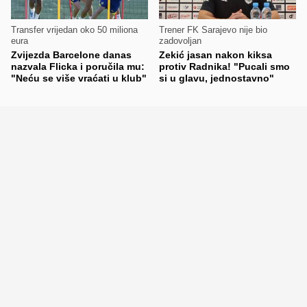
Transfer vrijedan oko 50 miliona
Trener FK Sarajevo nije bio
eura
zadovoljan
Zvijezda Barcelone danas
Zekić jasan nakon kiksa
nazvala Flicka i poručila mu:
protiv Radnika! "Pucali smo
"Neću se više vraćati u klub"
si u glavu, jednostavno"