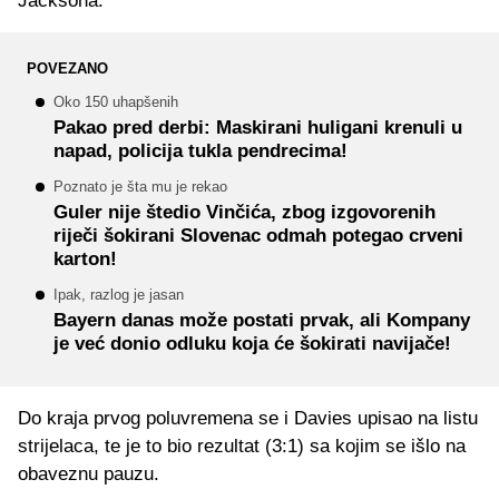
Jacksona.
POVEZANO
Oko 150 uhapšenih
Pakao pred derbi: Maskirani huligani krenuli u
napad, policija tukla pendrecima!
Poznato je šta mu je rekao
Guler nije štedio Vinčića, zbog izgovorenih
riječi šokirani Slovenac odmah potegao crveni
karton!
Ipak, razlog je jasan
Bayern danas može postati prvak, ali Kompany
je već donio odluku koja će šokirati navijače!
Do kraja prvog poluvremena se i Davies upisao na listu
strijelaca, te je to bio rezultat (3:1) sa kojim se išlo na
obaveznu pauzu.