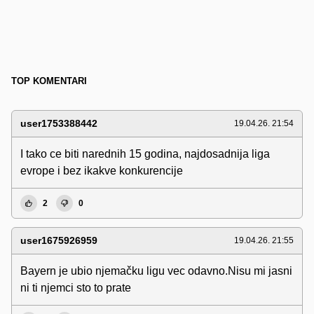
TOP KOMENTARI
user1753388442
19.04.26. 21:54
I tako ce biti narednih 15 godina, najdosadnija liga
evrope i bez ikakve konkurencije
2
0
user1675926959
19.04.26. 21:55
Bayern je ubio njemačku ligu vec odavno.Nisu mi jasni
ni ti njemci sto to prate