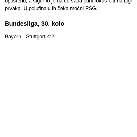
opušteno, a sigurno je da će sada puni fokus biti na Ligi
prvaka. U polufinalu ih čeka moćni PSG.
Bundesliga, 30. kolo
Bayern - Stuttgart 4:2