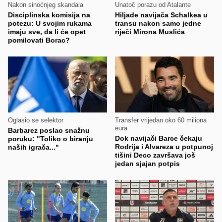
Nakon sinoćnjeg skandala
Unatoč porazu od Atalante
Disciplinska komisija na
Hiljade navijača Schalkea u
potezu: U svojim rukama
transu nakon samo jedne
imaju sve, da li će opet
riječi Mirona Muslića
pomilovati Borac?
Oglasio se selektor
Transfer vrijedan oko 60 miliona
eura
Barbarez poslao snažnu
Dok navijači Barce čekaju
poruku: "Toliko o biranju
Rodrija i Alvareza u potpunoj
naših igrača..."
tišini Deco završava još
jedan sjajan potpis