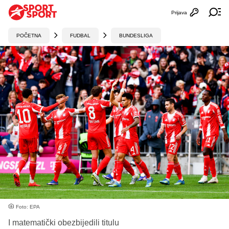
Prijava
Otvori profi
Ot
POČETNA
FUDBAL
BUNDESLIGA
Foto: EPA
I matematički obezbijedili titulu