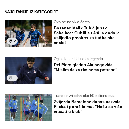
NAJČITANIJE IZ KATEGORIJE
Ovo se ne viđa često
Bosanac Malik Tubić junak
Schalkea: Gubili su 4:0, a onda je
uslijedio preokret za fudbalske
2
anale!
Oglasila se i klupska legenda
Del Piero gledao Alajbegovića:
"Mislim da za tim nema potrebe"
1
Transfer vrijedan oko 50 miliona eura
Zvijezda Barcelone danas nazvala
Flicka i poručila mu: "Neću se više
vraćati u klub"