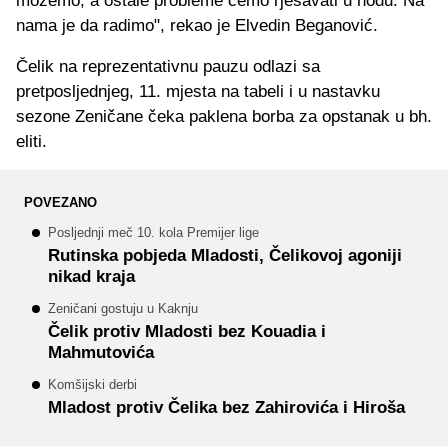
možemo, a ostale probleme ćemo rješavati u hodu. Na
nama je da radimo", rekao je Elvedin Beganović.
Čelik na reprezentativnu pauzu odlazi sa
pretposljednjeg, 11. mjesta na tabeli i u nastavku
sezone Zeničane čeka paklena borba za opstanak u bh.
eliti.
POVEZANO
Posljednji meč 10. kola Premijer lige
Rutinska pobjeda Mladosti, Čelikovoj agoniji
nikad kraja
Zeničani gostuju u Kaknju
Čelik protiv Mladosti bez Kouadia i
Mahmutovića
Komšijski derbi
Mladost protiv Čelika bez Zahirovića i Hiroša