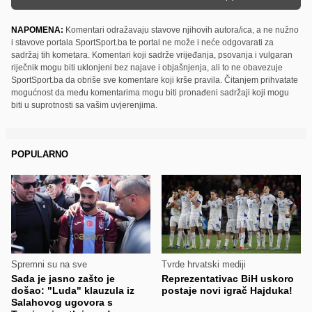
NAPOMENA:
Komentari odražavaju stavove njihovih autora/ica, a ne nužno
i stavove portala SportSport.ba te portal ne može i neće odgovarati za
sadržaj tih kometara. Komentari koji sadrže vrijeđanja, psovanja i vulgaran
riječnik mogu biti uklonjeni bez najave i objašnjenja, ali to ne obavezuje
SportSport.ba da obriše sve komentare koji krše pravila. Čitanjem prihvatate
mogućnost da među komentarima mogu biti pronađeni sadržaji koji mogu
biti u suprotnosti sa vašim uvjerenjima.
POPULARNO
Spremni su na sve
Tvrde hrvatski mediji
Sada je jasno zašto je
Reprezentativac BiH uskoro
došao: "Luda" klauzula iz
postaje novi igrač Hajduka!
Salahovog ugovora s