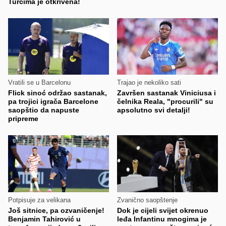
Turcima je otkrivena!
Vratili se u Barcelonu
Trajao je nekoliko sati
Flick sinoć održao sastanak,
Završen sastanak Viniciusa i
pa trojici igrača Barcelone
čelnika Reala, "procurili" su
saopštio da napuste
apsolutno svi detalji!
pripreme
Potpisuje za velikana
Zvanično saopštenje
Još sitnice, pa ozvaničenje!
Dok je cijeli svijet okrenuo
Benjamin Tahirović u
leđa Infantinu mnogima je