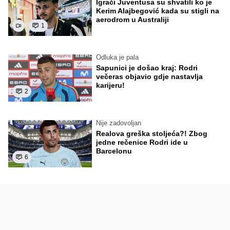
Igrači Juventusa su shvatili ko je
Kerim Alajbegović kada su stigli na
aerodrom u Australiji
1
Odluka je pala
Sapunici je došao kraj: Rodri
večeras objavio gdje nastavlja
karijeru!
2
Nije zadovoljan
Realova greška stoljeća?! Zbog
jedne rečenice Rodri ide u
Barcelonu
6