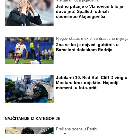
Vjeruje u nova pojačanja
Jedno pitanje o Vlahoviću bilo je
dovoljno: Spalletti odmah
spomenuo Alajbegovića
Njegov status u ekipi se drastično mijenja
Zna se ko je najveći gubitnik u
Barceloni dolaskom Rodrija
Jubilarni 10. Red Bull Cliff Diving u
Mostaru kroz objektiv: Najbolji
momenti u foto-priči
NAJČITANIJE IZ KATEGORIJE
Prelijepe scene u Perthu