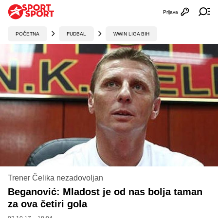
Prijava
Otvori profi
Ot
POČETNA
FUDBAL
WWIN LIGA BIH
Trener Čelika nezadovoljan
Beganović: Mladost je od nas bolja taman
za ova četiri gola