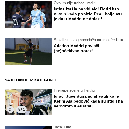
Ovo im nije trebao uraditi
Istina izašla na vidjelo! Rodri kao
niko nikada ponizio Real, bolje mu
je da u Madrid ne dolazi!
Stavili su svog napadača na transfer listu
Atletico Madrid povlači
(ne)očekivan potez!
NAJČITANIJE IZ KATEGORIJE
Prelijepe scene u Perthu
Igrači Juventusa su shvatili ko je
Kerim Alajbegović kada su stigli na
aerodrom u Australiji
1
Jačaju tim