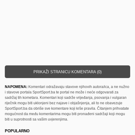
PRIKAŽI STRANICU KOMENTARA (0)
NAPOMENA:
Komentari odražavaju stavove njihovih autora/ica, a ne nužno
i stavove portala SportSport.ba te portal ne može i neće odgovarati za
sadržaj tih kometara. Komentari koji sadrže vrijeđanja, psovanja i vulgaran
riječnik mogu biti uklonjeni bez najave i objašnjenja, ali to ne obavezuje
SportSport.ba da obriše sve komentare koji krše pravila. Čitanjem prihvatate
mogućnost da među komentarima mogu biti pronađeni sadržaji koji mogu
biti u suprotnosti sa vašim uvjerenjima.
POPULARNO