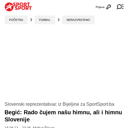
Prijava
Otvori profi
Ot
POČETNA
FUDBAL
NERAZVRSTANO
Slovenski reprezentativac iz Bijeljine za SportSport.ba
Begić: Rado čujem našu himnu, ali i himnu
Slovenije