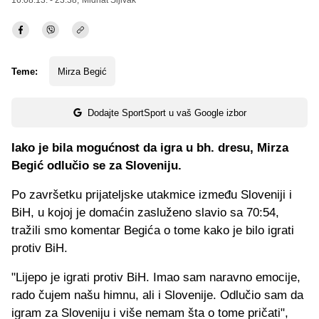
16.08.13. - 23:38,
Midhat Šljivak
Teme:
Mirza Begić
Dodajte SportSport u vaš Google izbor
Iako je bila mogućnost da igra u bh. dresu, Mirza
Begić odlučio se za Sloveniju.
Po završetku prijateljske utakmice između Sloveniji i
BiH, u kojoj je domaćin zasluženo slavio sa 70:54,
tražili smo komentar Begića o tome kako je bilo igrati
protiv BiH.
"Lijepo je igrati protiv BiH. Imao sam naravno emocije,
rado čujem našu himnu, ali i Slovenije. Odlučio sam da
igram za Sloveniju i više nemam šta o tome pričati",