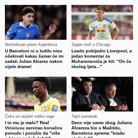
Neočekivan potez Argentinca
Sjajan meč u Chicagu
U Barceloni ni u ludilu nisu
Leeds pobijedio Liverpool, a
očekivali kakav šamar će im
jedan komentar za
zadati Julian Alvarez nakon
Muharemovića je hit: "On će
cijele drame!
idućeg ljeta..."
Čeka se rasplet velike sage
Tajni sastanak
I to mu je malo? Real
Deco nije samo zbog Juliana
Viniciusu servirao konačnu
Alvareza bio u Madridu,
ponudu i poručio da "više
Barcelona sprema "krađu