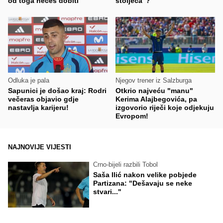
od toga nećeš dobiti"
stoljeća"?
Odluka je pala
Njegov trener iz Salzburga
Sapunici je došao kraj: Rodri
Otkrio najveću "manu"
večeras objavio gdje
Kerima Alajbegovića, pa
nastavlja karijeru!
izgovorio riječi koje odjekuju
Evropom!
NAJNOVIJE VIJESTI
Crno-bijeli razbili Tobol
Saša Ilić nakon velike pobjede
Partizana: "Dešavaju se neke
stvari..."