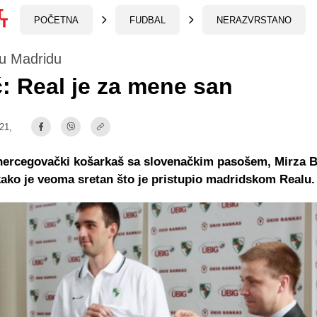
POČETNA
FUDBAL
NERAZVRSTANO
c u Madridu
: Real je za mene san
:21,
ercegovački košarkaš sa slovenačkim pasošem, Mirza B
 kako je veoma sretan što je pristupio madridskom Realu.