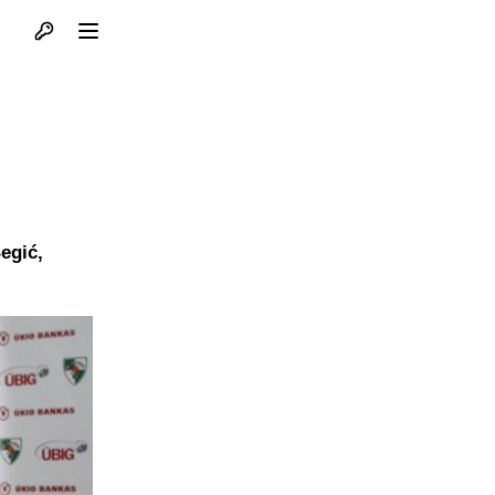
Otvori profil
Otvori meni
egić,