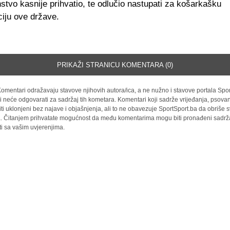
nstvo kasnije prihvatio, te odlučio nastupati za košarkašku
ciju ove države.
PRIKAŽI STRANICU KOMENTARA (0)
omentari odražavaju stavove njihovih autora/ica, a ne nužno i stavove portala Spor
i neće odgovarati za sadržaj tih kometara. Komentari koji sadrže vrijeđanja, psovan
iti uklonjeni bez najave i objašnjenja, ali to ne obavezuje SportSport.ba da obriše
la. Čitanjem prihvatate mogućnost da među komentarima mogu biti pronađeni sadrža
ti sa vašim uvjerenjima.