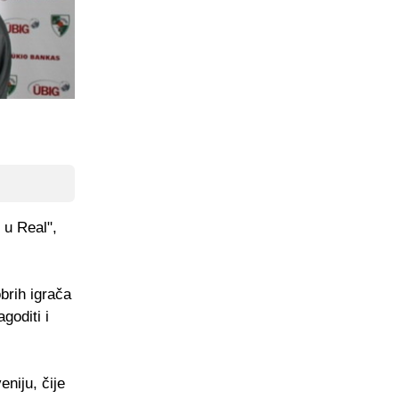
 u Real",
brih igrača
goditi i
eniju, čije