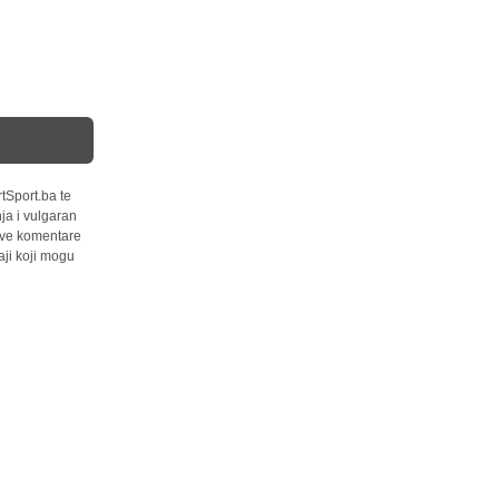
tSport.ba te
ja i vulgaran
 sve komentare
ji koji mogu