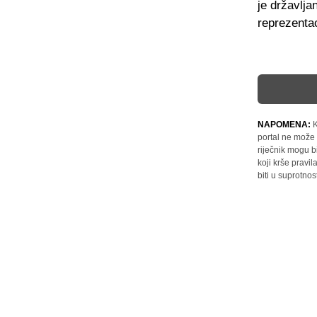
je državlja
reprezenta
NAPOMENA:
K
portal ne može 
riječnik mogu b
koji krše pravi
biti u suprotnos