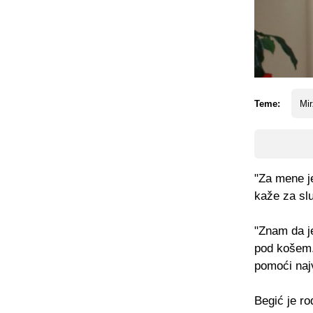
Teme:
Mir
"Za mene j
kaže za slu
"Znam da j
pod košem. 
pomoći naj
Begić je ro