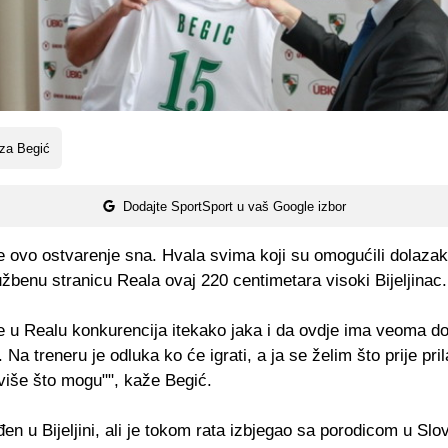
za Begić
Dodajte SportSport u vaš Google izbor
e ovo ostvarenje sna. Hvala svima koji su omogućili dolazak
žbenu stranicu Reala ovaj 220 centimetara visoki Bijeljinac.
e u Realu konkurencija itekako jaka i da ovdje ima veoma do
Na treneru je odluka ko će igrati, a ja se želim što prije prila
više što mogu"", kaže Begić.
đen u Bijeljini, ali je tokom rata izbjegao sa porodicom u Slov