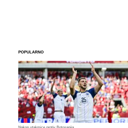
POPULARNO
Nakon utakmice protiv Botosanija