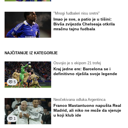
"Mnogi fudbaleri nisu sretni"
Imao je sve, a patio je u tišini:
Bivša zvijezda Chelseaja otkrila
mračnu tajnu fudbala
NAJČITANIJE IZ KATEGORIJE
Osvojio je s ekipom 21 trofej
Kraj jedne ere: Barcelona se i
definitivno riješila svoje legende
5
Neočekivana odluka Argentinca
Franco Mastantuono napušta Real
Madrid, ali niko ne može da vjeruje
u koji klub ide
1