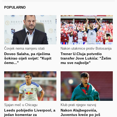
POPULARNO
Čovjek nema namjeru stati
Nakon utakmice protiv Botosanija
Doveo Salaha, pa riječima
Trener U.Cluja potvrdio
šokirao cijeli svijet: "Kupit
transfer Jove Lukića: "Želim
ćemo..."
mu sve najbolje"
Sjajan meč u Chicagu
Klub prati njegov razvoj
Leeds pobijedio Liverpool, a
Nakon Alajbegovića,
jedan komentar za
Juventus kreće po još