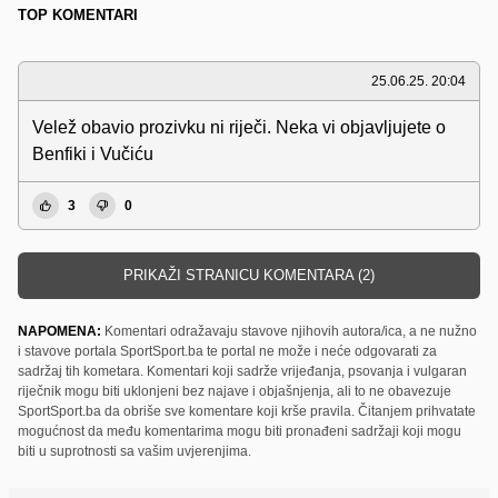
TOP KOMENTARI
25.06.25. 20:04
Velež obavio prozivku ni riječi. Neka vi objavljujete o
Benfiki i Vučiću
3
0
PRIKAŽI STRANICU KOMENTARA (2)
NAPOMENA:
Komentari odražavaju stavove njihovih autora/ica, a ne nužno
i stavove portala SportSport.ba te portal ne može i neće odgovarati za
sadržaj tih kometara. Komentari koji sadrže vrijeđanja, psovanja i vulgaran
riječnik mogu biti uklonjeni bez najave i objašnjenja, ali to ne obavezuje
SportSport.ba da obriše sve komentare koji krše pravila. Čitanjem prihvatate
mogućnost da među komentarima mogu biti pronađeni sadržaji koji mogu
biti u suprotnosti sa vašim uvjerenjima.