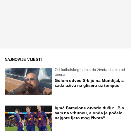
NAJNOVIJE VIJESTI
Od fudbalskog heroja do života daleko od
terena
Golom odveo Srbiju na Mundijal, a
sada uživa na gliseru uz tompus
Igrač Barcelone otvorio dušu: „Bio
sam na vrhuncu, a onda je počelo
najgore ljeto mog života“