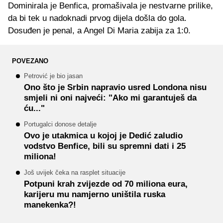
Dominirala je Benfica, promašivala je nestvarne prilike,
da bi tek u nadoknadi prvog dijela došla do gola.
Dosuđen je penal, a Angel Di Maria zabija za 1:0.
POVEZANO
Petrović je bio jasan
Ono što je Srbin napravio usred Londona nisu
smjeli ni oni najveći: "Ako mi garantuješ da
ću..."
Portugalci donose detalje
Ovo je utakmica u kojoj je Dedić zaludio
vodstvo Benfice, bili su spremni dati i 25
miliona!
Još uvijek čeka na rasplet situacije
Potpuni krah zvijezde od 70 miliona eura,
karijeru mu namjerno uništila ruska
manekenka?!