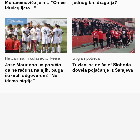
Muharemovića je hit: "On će
jednog bh. dragulja?
idućeg ljeta..."
Ne zanima ih odlazak iz Reala
Stigla i potvrda
Jose Mourinho im poručio
Tuzlaci se ne šale! Sloboda
da ne računa na njih, pa ga
dovela pojačanje iz Sarajeva
šokirali odgovorom: "Ne
idemo nigdje"