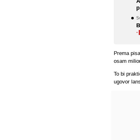
A
p
Sv
B
·
Prema pisan
osam milion
To bi prakt
ugovor lans