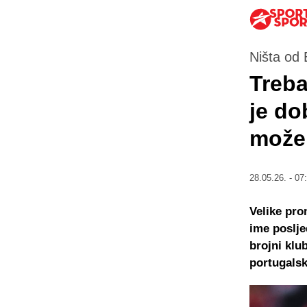
Ništa od 
Treba
je do
može 
28.05.26. - 07
Velike pro
ime poslje
brojni klu
portugalsk