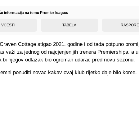
iše informacija na temu Premier league:
VIJESTI
TABELA
RASPOR
 Craven Cottage stigao 2021. godine i od tada potpuno promij
s važi za jednog od najcjenjenijih trenera Premiershipa, a 
a bi njegov odlazak bio ogroman udarac pred novu sezonu.
emni ponuditi novac kakav ovaj klub rijetko daje bilo kome.