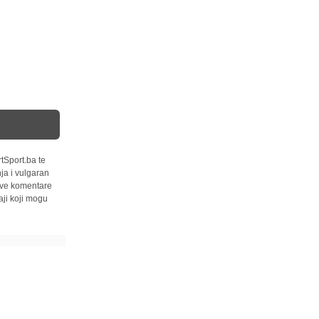
tSport.ba te
ja i vulgaran
 sve komentare
ji koji mogu