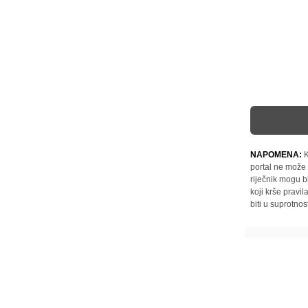
NAPOMENA:
K
portal ne može 
riječnik mogu b
koji krše pravi
biti u suprotnos