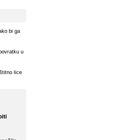
ako bi ga
povratku u
titno lice
iti