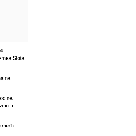
od
Arnea Slota
na na
godine.
žinu u
 između