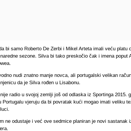
a bi samo Roberto De Zerbi i Mikel Arteta imali veću platu 
 naredne sezone. Silva bi tako preskočio čak i imena poput 
owea.
vodno nudi znatno manje novca, ali portugalski velikan raču
injenicu da je Silva rođen u Lisabonu.
nije radio u svojoj zemlji još od odlaska iz Sportinga 2015. 
 Portugalu vjeruju da bi povratak kući mogao imati veliku te
luci.
am ne odustaje i već ove sedmice planiran je novi sastanak
era.