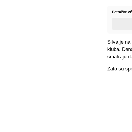
Potražite v
Silva je na
kluba. Dana
smatraju d
Zato su spr