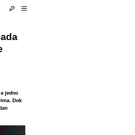
Otvori profil
Otvori meni
sada
e
 a jedno
vima. Dok
edan