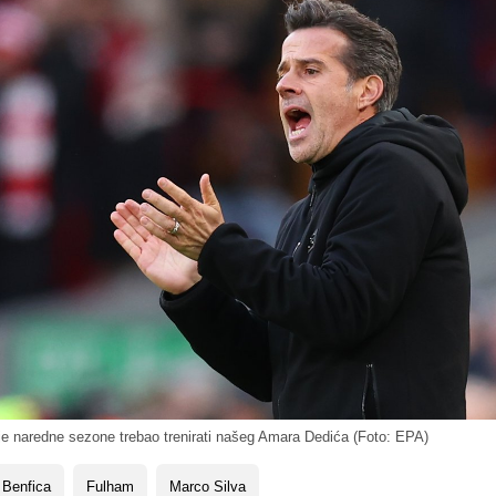
je naredne sezone trebao trenirati našeg Amara Dedića (Foto: EPA)
 Benfica
Fulham
Marco Silva