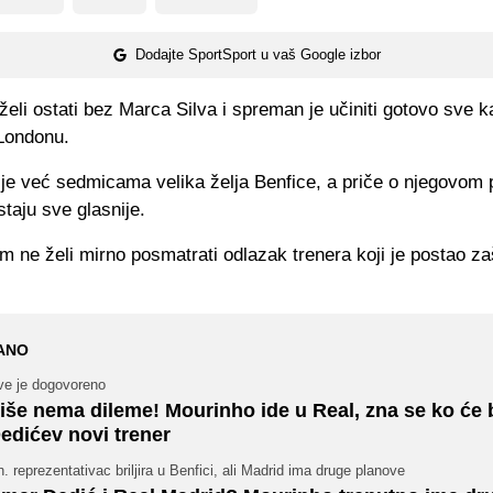
Dodajte SportSport u vaš Google izbor
eli ostati bez Marca Silva i spreman je učiniti gotovo sve k
Londonu.
 je već sedmicama velika želja Benfice, a priče o njegovom 
taju sve glasnije.
m ne želi mirno posmatrati odlazak trenera koji je postao zaš
ANO
ve je dogovoreno
iše nema dileme! Mourinho ide u Real, zna se ko će b
edićev novi trener
. reprezentativac briljira u Benfici, ali Madrid ima druge planove