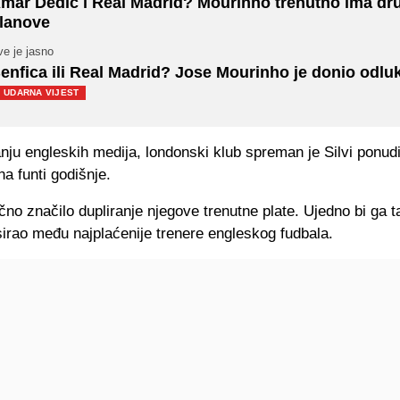
mar Dedić i Real Madrid? Mourinho trenutno ima dru
lanove
e je jasno
enfica ili Real Madrid? Jose Mourinho je donio odlu
UDARNA VIJEST
ju engleskih medija, londonski klub spreman je Silvi ponudi
a funti godišnje.
ično značilo dupliranje njegove trenutne plate. Ujedno bi ga 
irao među najplaćenije trenere engleskog fudbala.