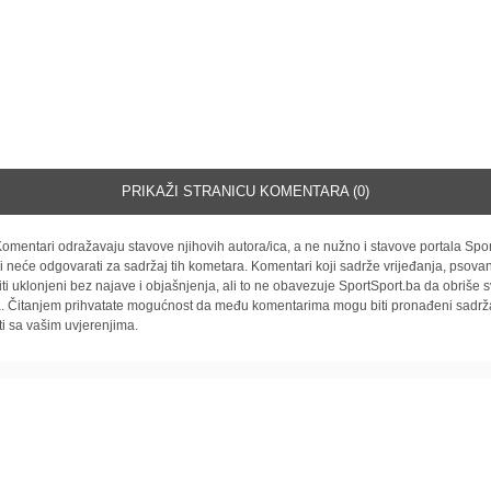
PRIKAŽI STRANICU KOMENTARA (0)
omentari odražavaju stavove njihovih autora/ica, a ne nužno i stavove portala Spor
i neće odgovarati za sadržaj tih kometara. Komentari koji sadrže vrijeđanja, psovan
iti uklonjeni bez najave i objašnjenja, ali to ne obavezuje SportSport.ba da obriše
la. Čitanjem prihvatate mogućnost da među komentarima mogu biti pronađeni sadrža
ti sa vašim uvjerenjima.