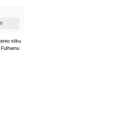
ED
enio sliku
u Fulhamu