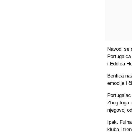
Navodi se d
Portugalca
i Eddiea H
Benfica na
emocije i č
Portugalac 
Zbog toga u
njegovoj od
Ipak, Fulh
kluba i tren