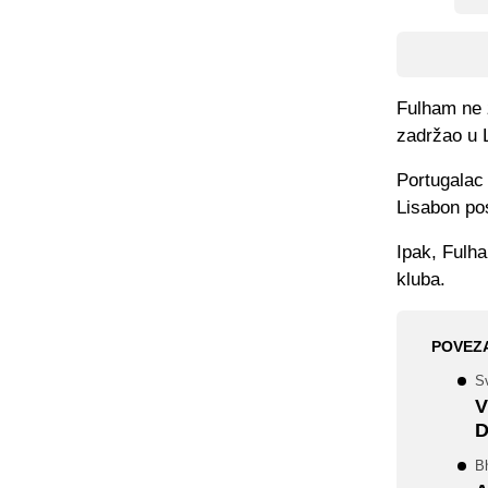
Fulham ne ž
zadržao u 
Portugalac
Lisabon pos
Ipak, Fulha
kluba.
POVEZ
S
V
D
Bh