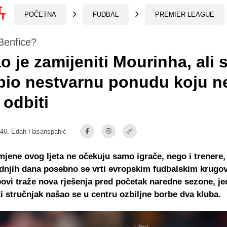
POČETNA
FUDBAL
PREMIER LEAGUE
Benfice?
o je zamijeniti Mourinha, ali 
bio nestvarnu ponudu koju n
odbiti
:46,
Edah Hasanspahić
mjene ovog ljeta ne očekuju samo igrače, nego i trenere,
dnjih dana posebno se vrti evropskim fudbalskim krugo
bovi traže nova rješenja pred početak naredne sezone, j
i stručnjak našao se u centru ozbiljne borbe dva kluba.