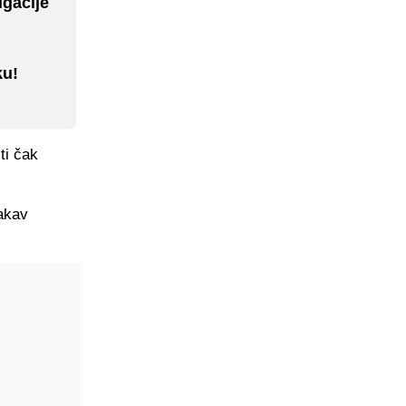
gačije
ku!
ti čak
takav